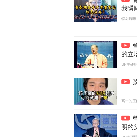
我瞬
特厨魏味 20
的立
UP主硬照鬼才
高一的王南皓
明的