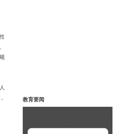
性
、
规
人
，
教育要闻