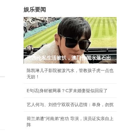
娱乐要闻
周杰伦私生活被扒，澳门传闻水落石出
陈凯琳儿子影院被泼汽水，管教孩子虎一点也
无妨！
E句话|身材被网暴？C罗未婚妻疑似回应了
艺人何与、刘些宁双双否认恋情：单身，勿扰
荷兰弟遭“河南弟”抢功 导演，演员证实亲自上
阵