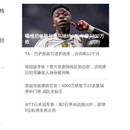
格
曝维尼修斯与皇马续约4年 年薪2400万
担
欧
TA：巴萨探索引进罗德里，合同剩12个月
韩国版李铁？警方突袭韩国足协总部，洪明甫
以犯罪嫌疑人身份被传唤
英超劲旅重磅官宣！4000万镑签下23岁曼城
替补门将 成队史标王
WTT日本冠军赛：第3日男单战报出炉，新增
5位欧洲名将出局