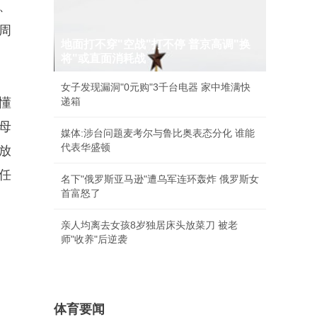
、
周
地面打不穿"空战"打不停 普京高调"换
将"或直面消耗战
女子发现漏洞"0元购"3千台电器 家中堆满快
懂
递箱
母
媒体:涉台问题麦考尔与鲁比奥表态分化 谁能
代表华盛顿
放
任
名下"俄罗斯亚马逊"遭乌军连环轰炸 俄罗斯女
首富怒了
亲人均离去女孩8岁独居床头放菜刀 被老
师"收养"后逆袭
体育要闻