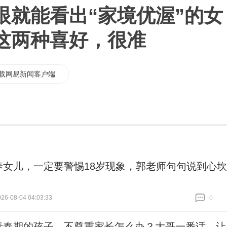
眼就能看出“家境优渥”的女
这两种喜好，很准
载网易新闻客户端
养女儿，一定要警惕18岁现象，郭老师句句说到心坎
6-08-04 04:03:33
0
跟贴
0
青春期的孩子，不尊重家长怎么办？大哥一番话，让