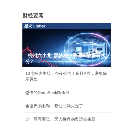
财经要闻
"杭州六小龙"群核科技物理AI故事有水
分?
10连板大牛股，今夜公告！多只A股，密集提
示风险
恐怖的DeepSeek斩杀线
全世界的丑鞋，都让北漂买走了
办一场亏百亿，无人接盘的奥运会生意