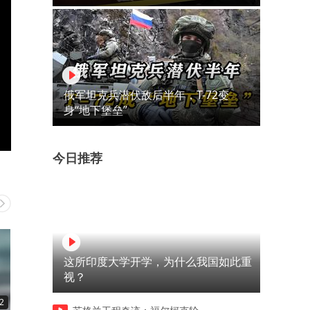
俄军坦克兵潜伏敌后半年，T-72变
身“地下堡垒”
今日推荐
这所印度大学开学，为什么我国如此重
视？
2
00:20
00:24