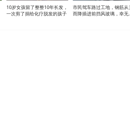
10岁女孩留了整整10年长发，
市民驾车路过工地，钢筋从
人
一次剪了捐给化疗脱发的孩子
而降插进前挡风玻璃，幸无
员伤亡