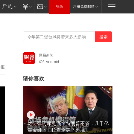
登录
注册免费邮箱
网易新闻
iOS
Android
举报
猜你喜欢
对伊弹药库见底？特朗普不管，几千亿
美金砸下，拉着全美下火坑