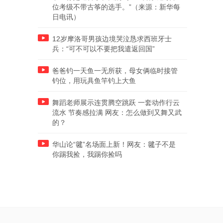
位考级不带古筝的选手。”（来源：新华每
日电讯）
12岁摩洛哥男孩边境哭泣恳求西班牙士
兵：“可不可以不要把我遣返回国”
爸爸钓一天鱼一无所获，母女俩临时接管
钓位，用玩具鱼竿钓上大鱼
舞蹈老师展示连贯腾空跳跃 一套动作行云
流水 节奏感拉满 网友：怎么做到又舞又武
的？
华山论“毽”名场面上新！网友：毽子不是
你踢我捡，我踢你捡吗