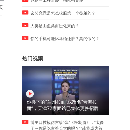
苏格兰工程奇迹：福尔柯克轮
天
东莞公开招募“课时服务人
官方通报火把节意外致16人
人
员”引关注，招聘方：实际岗
伤
玄奘究竟是怎么收服第一个徒弟的？
位即为教师
人类是由鱼类而进化来的？
你的手机可能比马桶还脏？真的假的？
热门视频
你楼下的“兰州拉面”或改名“青海拉
面”，天津72家面馆已集体更换招牌
博主口技模仿古筝“弹”《枉凝眉》，“太像
了～你是吃古筝长大的吗？”“或将成为首