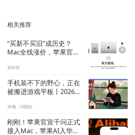
相关推荐
“买新不买旧”成历史？
Mac全线涨价，苹果官翻
机一夜爆发
雷科技
手机装不下的野心，正在
被搬进游戏平板丨2026游
戏平板使用趋势观察
36氪
10跟贴
刚刚！苹果官宣千问正式
接入Mac，苹果AI入华迈