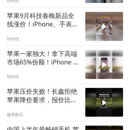
快科技
苹果9月科技春晚新品全
线涨价！iPhone、手表、
耳机全都撑不住了
快科技
苹果一家独大！拿下高端
市场65%份额！iPhone 17
系列扛起销量大旗
快科技
苹果压价失败！长鑫拒绝
苹果降价要求，报价比三
星还高
极果酷玩
中国上半年最畅销手机 苹