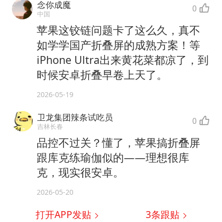
念你成魔
0
中国
苹果这铰链问题卡了这么久，真不
如学学国产折叠屏的成熟方案！等
iPhone Ultra出来黄花菜都凉了，到
时候安卓折叠早卷上天了。
2026-05-19
卫龙集团辣条试吃员
0
吉林长春
品控不过关？懂了，苹果搞折叠屏
跟库克练瑜伽似的——理想很库
克，现实很安卓。
2026-05-20
打开APP发贴
3
条跟贴