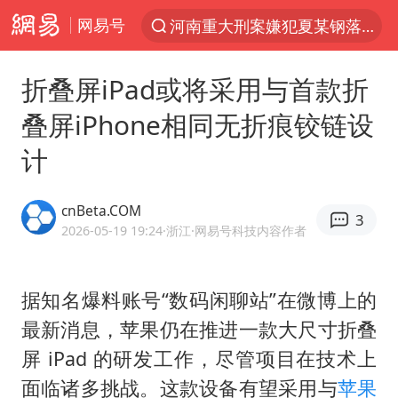
网易号
河南重大刑案嫌犯夏某钢落网
光影经济撬动暑期消费新蓝海
折叠屏iPad或将采用与首款折
陈思诚零点晒照为佟丽娅庆生
叠屏iPhone相同无折痕铰链设
微信又有新功能，你可以“撤回”你的撤回了！
计
河南发布农田渍涝灾害风险预警
新疆优化调整景区内自驾服务费
cnBeta.COM
3
情侣平潭拍日出坠崖1死1伤
2026-05-19 19:24
·浙江
·网易号科技内容作者
《欢迎来龙餐馆》口碑
央视新主播李秋莹孙亚鹏亮相
据知名爆料账号“数码闲聊站”在微博上的
最新消息，苹果仍在推进一款大尺寸折叠
郑丽文：台湾从来没有“独立”过
屏 iPad 的研发工作，尽管项目在技术上
酒店花洒现排泄物住客索赔遭拒
面临诸多挑战。这款设备有望采用与
苹果