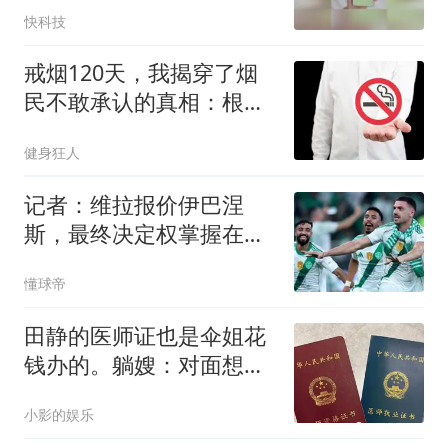
破455万
快科技
戒烟120天，我揭穿了烟
民不敢承认的真相：根本
不是你意志力差
健身狂人
记者：维拉报价伊巴涅
斯，最终决定权掌握在球
员本人手中
懂球帝
田静的医师证也是伞姐花
钱办的。躺嫂：对面想给
郭威娶个城里媳妇
小影的娱乐