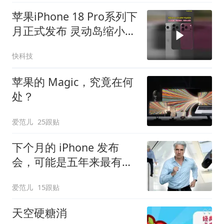
苹果iPhone 18 Pro系列下
月正式发布 灵动岛缩小、
首搭2nm芯片
快科技
苹果的 Magic，究竟在何
处？
爱范儿
25跟贴
下个月的 iPhone 发布
会，可能是五年来最有
「活人感」的一次
爱范儿
15跟贴
天空硬糖消