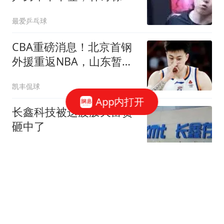
轮战陈垣宇，女单王曼昱
最爱乒乓球
蒯曼同区
CBA重磅消息！北京首钢
外援重返NBA，山东暂停
引进王岚钦，广东男篮换
凯丰侃球
王浩然失败，张镇麟最新
App内打开
发声
长鑫科技被这波泼天富贵
砸中了
芯火相承
特朗普没想到：美伊冲突
打醒两个国家，一个是越
南，一个是菲律宾
混沌录