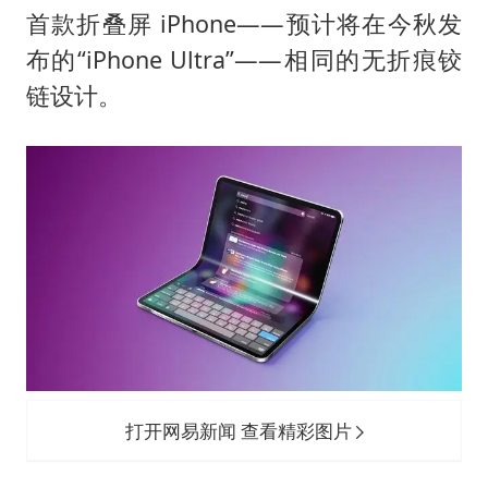
杭州全市有序停课
首款折叠屏 iPhone——预计将在今秋发
夏日经济乘“热”而上 消费市场向“新”而行
布的“iPhone Ultra”——相同的无折痕铰
上四休三，但降薪1000元，你接受吗？
链设计。
36岁男演员成景区NPC后人气爆棚
宇树王兴兴被问了360多个问题
全民健身事业高质量发展
唐田赛前发布会上引用《孙子兵法》
乐享全民健身 共筑健康中国
打开网易新闻 查看精彩图片