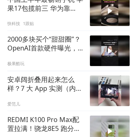
果17包揽前三 华为靠
Mate 80拿下国产第一
快科技
1跟贴
2000多块买个“甜甜圈”？
OpenAI首款硬件曝光，这
次能取代手机吗？
极果酷玩
安卓阔折叠用起来怎么
样？7 大 App 实测（内屏
篇）
爱范儿
REDMI K100 Pro Max配
置拉满！骁龙8E5 跑分突