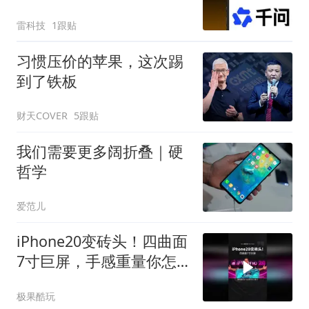
出关键一步
雷科技
1跟贴
习惯压价的苹果，这次踢
到了铁板
财天COVER
5跟贴
我们需要更多阔折叠｜硬
哲学
爱范儿
iPhone20变砖头！四曲面
7寸巨屏，手感重量你怎
么选？
极果酷玩