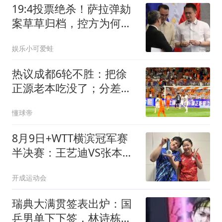
19:4投票绝杀！萨拉弹劾
案草草归档，控方为何陷
入尴尬境地？
娱乐小可爱蛙
热议成都6轮不胜：把徐
正源老本吃没了；分差若
进入个位数会有连锁反应
懂球帝
8月9日+WTT横滨冠军赛
半决赛：王艺迪VS张本美
和，陈幸同VS蒯曼，张本
开成运动会
智和VS松岛辉空，央视直
播
瑞典大满贯签表出炉：国
乒男单下下签，林诗栋首