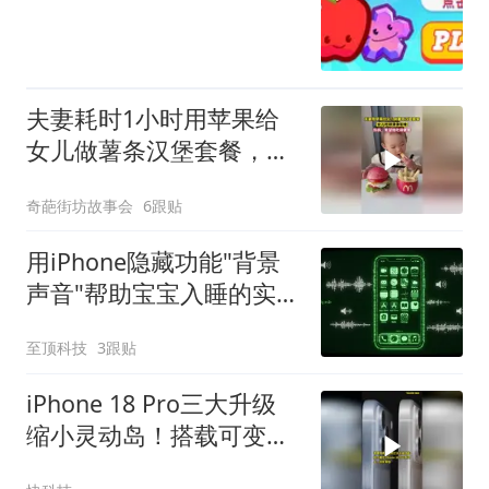
夫妻耗时1小时用苹果给
女儿做薯条汉堡套餐，希
望女儿能吃得健康！！！
奇葩街坊故事会
6跟贴
用iPhone隐藏功能"背景
声音"帮助宝宝入睡的实用
指南
至顶科技
3跟贴
iPhone 18 Pro三大升级
缩小灵动岛！搭载可变光
圈+自研C2基带