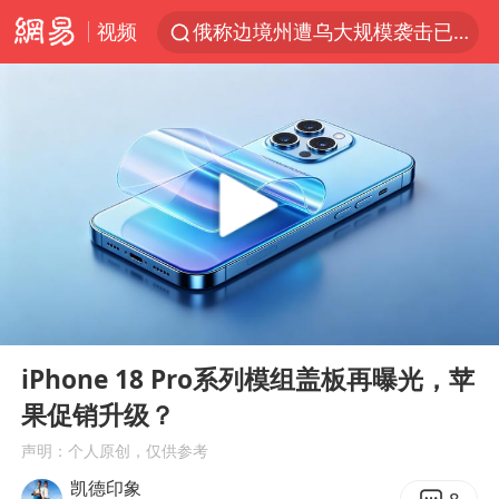
视频
俄称边境州遭乌大规模袭击已致13伤
《披荆斩棘2026》阵容官宣
全球最大级别运输船通过长江大桥
白海豚北上或致京津冀暴雨
10余省份将出现强风雨 局地特大暴雨
国足U17与阿森纳决赛取消 并列冠军
《龙餐馆》 冲奖
00:00
02:55
构建更高水平的全民健身公共服务体系
Play
Ent
full
上门女婿出轨女邻居多年被判重婚罪
iPhone 18 Pro系列模组盖板再曝光，苹
果促销升级？
香港刷新1884年以来最高气温纪录
声明：个人原创，仅供参考
新疆一婚礼线上邀请引热议
凯德印象