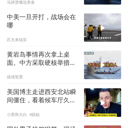
马蹄烫嘴说美食
中美一旦开打，战场会在
哪
匹夫来搞笑
黄岩岛事情再次拿上桌
面。中方采取硬核举措，
引发了各方的大量关注，
战域笔墨
一起来听听
美国博主走进西安北站瞬
间僵住，看着候车厅久久
说不出话语
小黑和大白
4跟贴