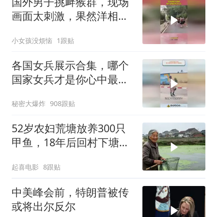
国外男子挑衅猴群，现场
画面太刺激，果然洋相还
得洋人出！
小女孩没烦恼
1跟贴
各国女兵展示合集，哪个
国家女兵才是你心中最飒
的？
秘密大爆炸
908跟贴
52岁农妇荒塘放养300只
甲鱼，18年后回村下塘瞬
间傻眼
起喜电影
8跟贴
中美峰会前，特朗普被传
或将出尔反尔