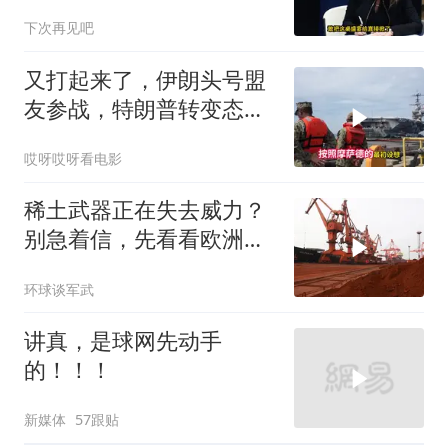
下次再见吧
又打起来了，伊朗头号盟
友参战，特朗普转变态
度，英法德俄选边站
哎呀哎呀看电影
稀土武器正在失去威力？
别急着信，先看看欧洲军
工现在急成啥样了
环球谈军武
讲真，是球网先动手
的！！！
新媒体
57跟贴