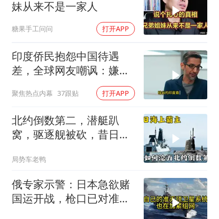
妹从来不是一家人
糖果手工问问
打开APP
印度侨民抱怨中国待遇
差，全球网友嘲讽：嫌差
就回印度啊
聚焦热点内幕
37跟贴
打开APP
北约倒数第二，潜艇趴
窝，驱逐舰被砍，昔日的
皇家海军怎么了？
局势车老鸭
俄专家示警：日本急欲赌
国运开战，枪口已对准中
国