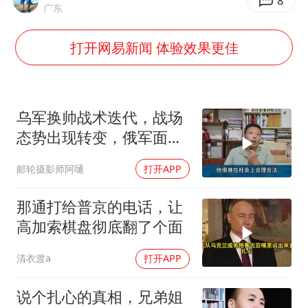
世界第1特鲁姆普斯诺克中国赛一轮游
8
广东
美将每月供乌爱国者拦截导弹
打开网易新闻 体验效果更佳
云南一男子胃中取出180颗铁钉
以军士兵把枪口对准中国记者
“开学三件套”全线暴涨
乌军换帅战术迭代，战场
奋力开创中国式现代化建设新局面
态势出现转变，俄军面临
严峻兵员压力
邮轮摄影师阿嗵
打开APP
那通打给普京的电话，让
高加索棋盘彻底翻了个面
清衣渡a
打开APP
说个扎心的真相，兄弟姐