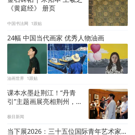
《黄庭经》 册页
中国书法网
1跟贴
24幅 中国当代画家 优秀人物油画
油画世界
1跟贴
课本水墨赴荆江！“丹青
引”主题画展亮相荆州，点
亮文旅美育新场景
极目新闻
当下展2026：三十五位国际青年艺术家共探"未成之态"