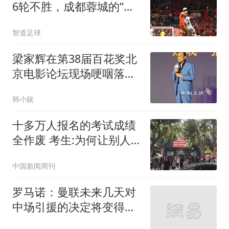
6轮不胜，成都蓉城的“领
头羊”危机
智道足球
梁家辉在第38届百花奖北
京电影论坛现场哽咽落
泪：“对我来说这不是北
韩小娱
上，这是一种回归”
十多万人报名的考试成绩
全作废 考生:为何让别人
买单
中国新闻周刊
罗马诺：曼联未来几天对
中场引援的决定将变得更
加明确；斯莫林：为卡里