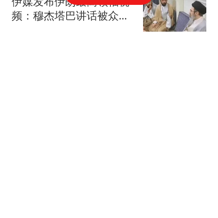
伊媒发布伊朗最高领袖视
频：穆杰塔巴讲话被众人
围住
央视新闻客户端
烟草公司职工婚内出轨 与
2名异性多次发生不正当
关系
红星新闻
河南西平县重大刑事案嫌
疑人落网 在玉米地里被抓
获
央视新闻
搜寻人员讲述抓捕刑案嫌
犯经过：推测其靠吃玉米