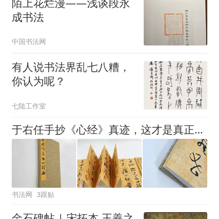
陌上花烂漫——浅谈段永
成书法
中国书法网
有人说书法界乱七八糟，
你认为呢？
七陆工作室
于右任手抄《心经》真迹，这才是真正的“标准草书”，林散之根本比不了！
书法网
3跟贴
金石碑帖 | 宋拓本 王羲之