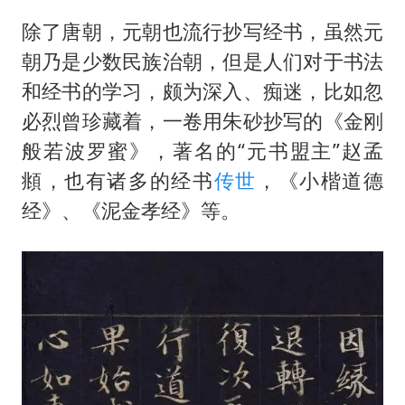
除了唐朝，元朝也流行抄写经书，虽然元
朝乃是少数民族治朝，但是人们对于书法
和经书的学习，颇为深入、痴迷，比如忽
必烈曾珍藏着，一卷用朱砂抄写的《金刚
般若波罗蜜》，著名的“元书盟主”
赵孟
頫
，也有诸多的经书
传世
，《小楷道德
经》、《泥金孝经》等。