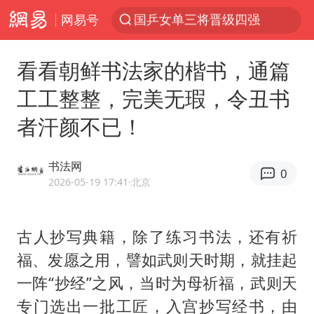
网易号
光影经济撬动暑期消费新蓝海
宁夏运动会开幕
看看朝鲜书法家的楷书，通篇
马克·艾伦退出斯诺克中国公开赛
工工整整，完美无瑕，令丑书
微信又有新功能，你可以“撤回”你的撤回了！
者汗颜不已！
新疆优化调整景区内自驾服务费
情侣平潭拍日出坠崖1死1伤
书法网
0
上四休三，但降薪1000元，你接受吗？
2026-05-19 17:41
·北京
老挝国会主席赛宋蓬逝世
黄金牛市回来了吗
古人抄写典籍，除了练习书法，还有祈
福、发愿之用，譬如武则天时期，就挂起
杭州全市有序停课
一阵“抄经”之风，当时为母祈福，武则天
商场现钱学森巨幅海报 负责人回应
专门选出一批工匠，入宫抄写经书，由