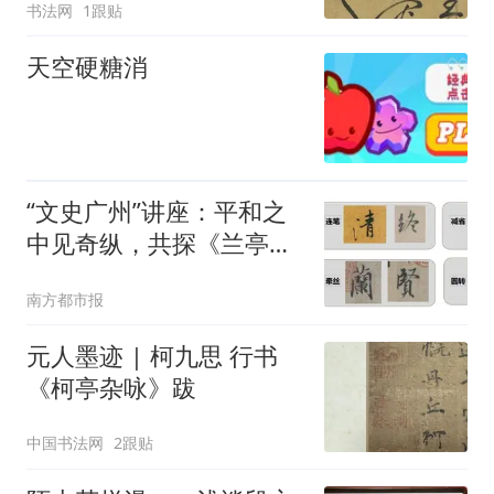
书法网
1跟贴
天空硬糖消
“文史广州”讲座：平和之
中见奇纵，共探《兰亭
序》笔墨精微
南方都市报
元人墨迹 | 柯九思 行书
《柯亭杂咏》跋
中国书法网
2跟贴