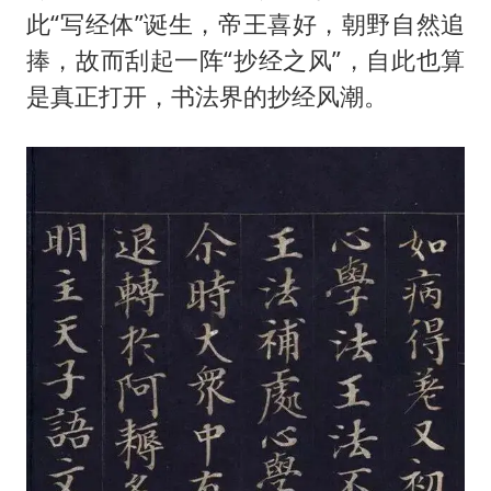
36岁男演员成景区NPC后人气爆棚
此“写经体”诞生，帝王喜好，朝野自然追
“不怕六爷挂得多 就怕六爷挂一颗”
捧，故而刮起一阵“抄经之风”，自此也算
全民健身事业高质量发展
是真正打开，书法界的抄经风潮。
台当局重金为“台独”织“皇帝新衣”
几元成本的AI广告导致千万市值蒸发
《欢迎来龙餐馆》口碑
乐享全民健身 共筑健康中国