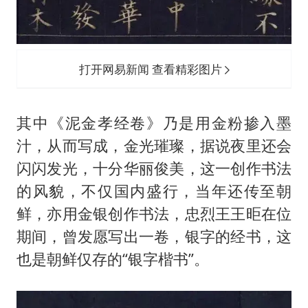
打开网易新闻 查看精彩图片
其中《泥金孝经卷》乃是用金粉掺入墨
汁，从而写成，金光璀璨，据说夜里还会
闪闪发光，十分华丽俊美，这一创作书法
的风貌，不仅国内盛行，当年还传至朝
鲜，亦用金银创作书法，忠烈王王昛在位
期间，曾发愿写出一卷，银字的经书，这
也是朝鲜仅存的“银字楷书”。