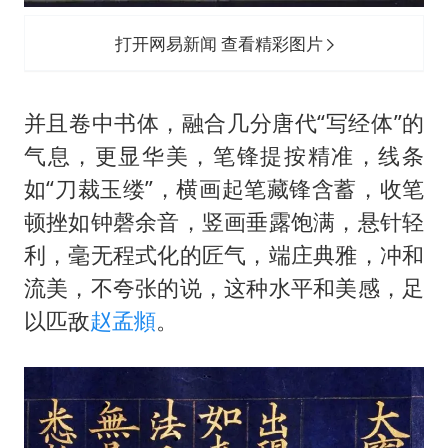
打开网易新闻 查看精彩图片
并且卷中书体，融合几分唐代“写经体”的
气息，更显华美，笔锋提按精准，线条
如“刀裁玉缕”，横画起笔藏锋含蓄，收笔
顿挫如钟磬余音，竖画垂露饱满，悬针轻
利，毫无程式化的匠气，端庄典雅，冲和
流美，不夸张的说，这种水平和美感，足
以匹敌
赵孟頫
。