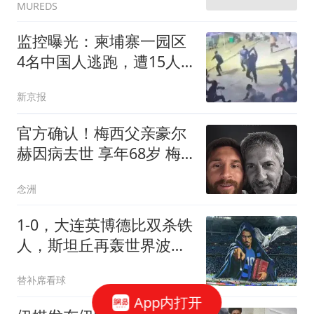
MUREDS
克感到非常开心，他是最
适合执教曼联的人
监控曝光：柬埔寨一园区
4名中国人逃跑，遭15人
持棍棒围殴，致1人死亡3
新京报
人重伤
官方确认！梅西父亲豪尔
赫因病去世 享年68岁 梅
西母队发文哀悼
念洲
1-0，大连英博德比双杀铁
人，斯坦丘再轰世界波，
毕津浩+马马杜伤退
替补席看球
App内打开