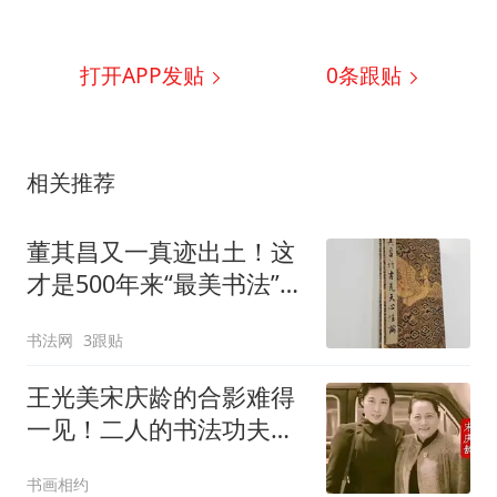
打开APP发贴
0
条跟贴
相关推荐
董其昌又一真迹出土！这
才是500年来“最美书法”，
赵孟頫重生也比不了
书法网
3跟贴
王光美宋庆龄的合影难得
一见！二人的书法功夫深
厚！但格调不同！欧体古
书画相约
板至极，行书不足观？