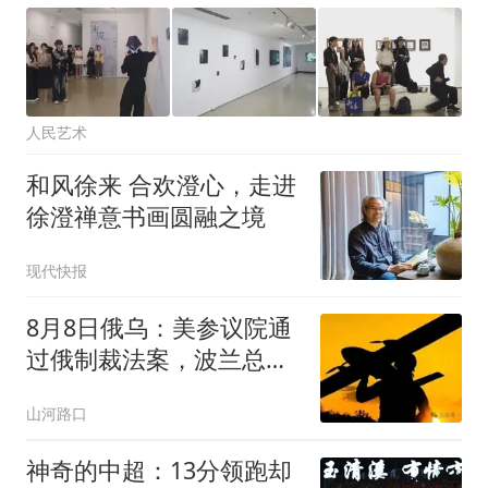
人民艺术
和风徐来 合欢澄心，走进
徐澄禅意书画圆融之境
现代快报
8月8日俄乌：美参议院通
过俄制裁法案，波兰总统
改变对乌态度
山河路口
神奇的中超：13分领跑却