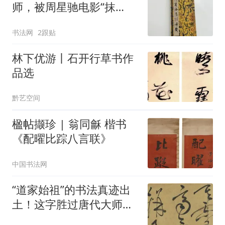
师，被周星驰电影“抹
黑”，真实水平位居明代第
书法网
2跟贴
一！
林下优游丨石开行草书作
品选
黔艺空间
楹帖撷珍 | 翁同龢 楷书
《配曜比踪八言联》
中国书法网
“道家始祖”的书法真迹出
土！这字胜过唐代大师，
凡夫俗子无法看懂