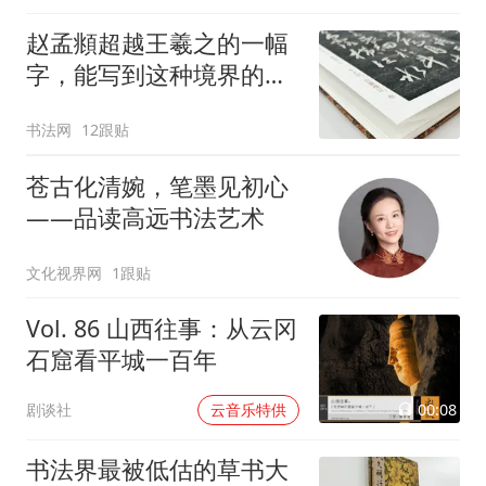
赵孟頫超越王羲之的一幅
字，能写到这种境界的，
800年来只有他一个人！
书法网
12跟贴
苍古化清婉，笔墨见初心
——品读高远书法艺术
文化视界网
1跟贴
Vol. 86 山西往事：从云冈
石窟看平城一百年
00:08
剧谈社
云音乐特供
书法界最被低估的草书大