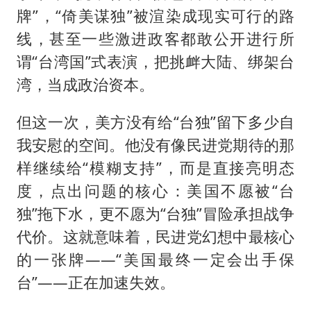
牌”，“倚美谋独”被渲染成现实可行的路
线，甚至一些激进政客都敢公开进行所
谓“台湾国”式表演，把挑衅大陆、绑架台
湾，当成政治资本。
但这一次，美方没有给“台独”留下多少自
我安慰的空间。他没有像民进党期待的那
样继续给“模糊支持”，而是直接亮明态
度，点出问题的核心：美国不愿被“台
独”拖下水，更不愿为“台独”冒险承担战争
代价。这就意味着，民进党幻想中最核心
的一张牌——“美国最终一定会出手保
台”——正在加速失效。