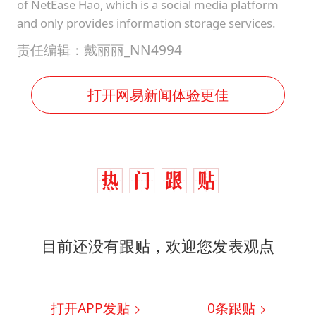
of NetEase Hao, which is a social media platform
and only provides information storage services.
责任编辑：戴丽丽_NN4994
打开网易新闻体验更佳
目前还没有跟贴，欢迎您发表观点
打开APP发贴
0
条跟贴