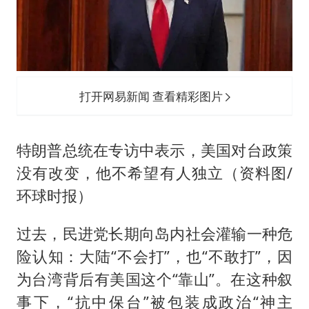
打开网易新闻 查看精彩图片
特朗普总统在专访中表示，美国对台政策
没有改变，他不希望有人独立（资料图/
环球时报）
过去，民进党长期向岛内社会灌输一种危
险认知：大陆“不会打”，也“不敢打”，因
为台湾背后有美国这个“靠山”。在这种叙
事下，“抗中保台”被包装成政治“神主