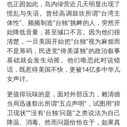
也正因如此，岛内绿营近几天明显出现了
慌乱与失语。曾经高调鼓吹所谓“台湾主
体性”、频频制造“台独”挑衅的人，突然开
始降低音量，甚至缄口不言。因为他们很
清楚，一旦美国开始把“台独”视为麻烦而
不是筹码，民进党“倚美谋独”的政治叙事
基础就会发生动摇。他们唯恐此时说错
话，既惹得美国不快，更被14亿多中华儿
女声讨。
更值得玩味的是，面对外部压力，赖清德
当局迅速祭出所谓“五点声明”，试图用“捍
卫现状”“没有‘台独’问题”之类说法为自己
降温、消毒。然而问题恰恰在于，如果真