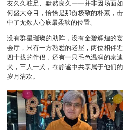
上半年国内手机销量TOP30出炉
友久久驻足、默然良久——并非因场面如
购飞机票7分钟后退票被扣2022元
何盛大夺目，恰恰是那份极致的朴素，击
中了无数人心底最柔软的位置。
夏日经济乘“热”而上 消费市场向“新”而行
36岁男演员成景区NPC后人气爆棚
没有群星璀璨的助阵，没有金碧辉煌的宴
白海豚将正面袭击贯穿浙江
会厅，只有一方熟悉的老屋，两位相伴近
宇树王兴兴被问了360多个问题
四十载的伴侣，还有一只毛色温润的泰迪
犬，三人一犬，在静谧中共享属于他们的
乐享全民健身 共筑健康中国
岁月清欢。