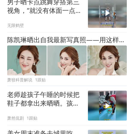
男子晒卡点跳舞穿搭第三
视角，“就没有体面一点的
穿搭方式嘛”
无限鹤壁
陈凯琳晒出自我最新写真照——用这样的穿搭去看展
萧狡科普解说
1跟贴
老师趁孩子午睡的时候把
鞋子都拿出来晒晒。孩子
们醒后穿上会很舒
萧然侃剧
1跟贴
美女周末准备去城里吃