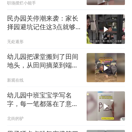
职场摆烂小能手
民办园关停潮来袭：家长
择园避坑记住这3点就够
了？
无处遁形
幼儿园把课堂搬到了田间
地头，从田间摘菜到端上
桌全程自己动手
新观在线
幼儿园中班宝宝学写名
字，每一笔都落在了意想
不到的地方
北街的驴