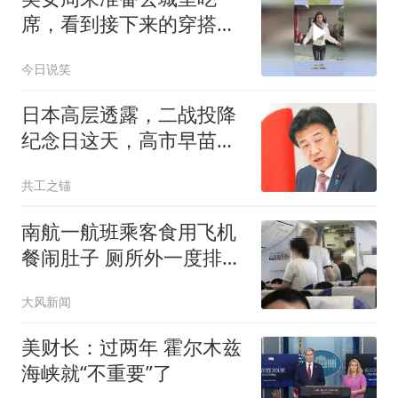
席，看到接下来的穿搭，
原来这才是时尚
今日说笑
日本高层透露，二战投降
纪念日这天，高市早苗可
能要恶心中国一把
共工之锚
南航一航班乘客食用飞机
餐闹肚子 厕所外一度排长
队
大风新闻
美财长：过两年 霍尔木兹
海峡就“不重要”了