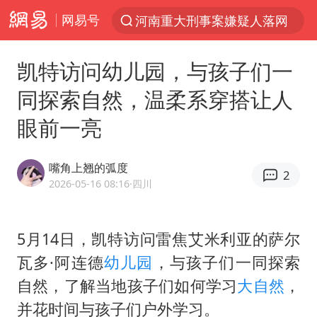
网易号
河南重大刑事案嫌疑人落网
解锁各地夏日限定体验
凯特访问幼儿园，与孩子们一
西湖突现狂风暴雨 游客瞬间被浇透
同探索自然，温柔系穿搭让人
金饰克价一夜涨回1300元
眼前一亮
新疆景区自驾服务费改为按车收费
视频丨中国东方电气集团原党组副书记、董事宋致远被查
嘴角上翘的弧度
2
梁家辉：到内地拍戏不是北上是回归
2026-05-16 08:16
·四川
白海豚将正面袭击贯穿浙江
酒店回应车内过夜被收150元
5月14日，凯特访问雷焦艾米利亚的萨尔
瓦多·阿连德
幼儿园
，与孩子们一同探索
几元成本 千万市值蒸发
自然，了解当地孩子们如何学习
大自然
，
牛津大学一纸声明甩不了锅
并花时间与孩子们户外学习。