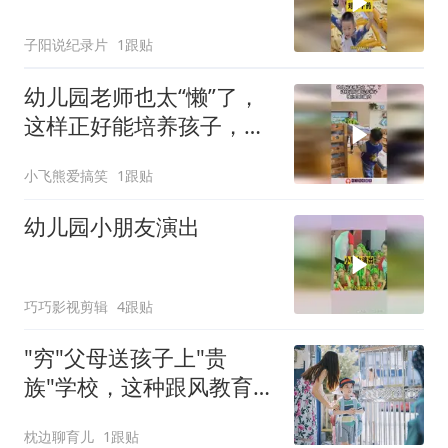
子阳说纪录片
1跟贴
幼儿园老师也太“懒”了，
这样正好能培养孩子，独
立自主能力！
小飞熊爱搞笑
1跟贴
幼儿园小朋友演出
巧巧影视剪辑
4跟贴
"穷"父母送孩子上"贵
族"学校，这种跟风教育，
有必要吗？
枕边聊育儿
1跟贴