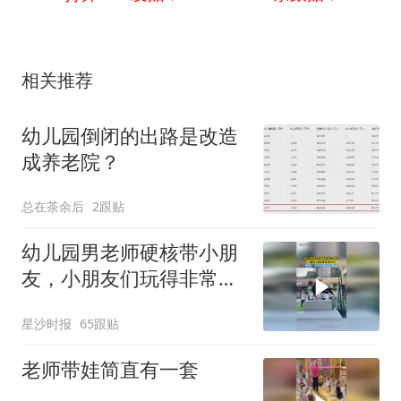
相关推荐
幼儿园倒闭的出路是改造
成养老院？
总在茶余后
2跟贴
幼儿园男老师硬核带小朋
友，小朋友们玩得非常开
心，网友：这种好老师上
星沙时报
65跟贴
哪找
老师带娃简直有一套