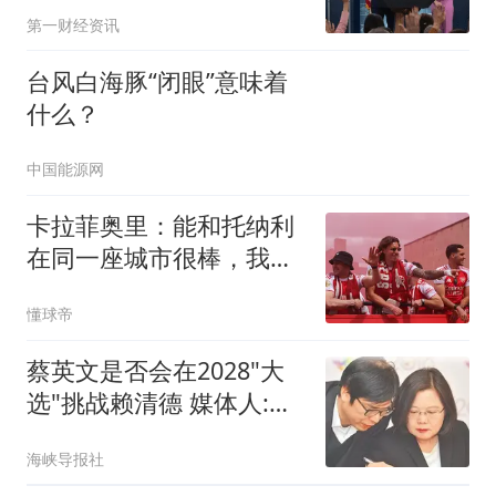
第一财经资讯
台风白海豚“闭眼”意味着
什么？
中国能源网
卡拉菲奥里：能和托纳利
在同一座城市很棒，我没
那么孤单了
懂球帝
蔡英文是否会在2028"大
选"挑战赖清德 媒体人:不
敢讲
海峡导报社