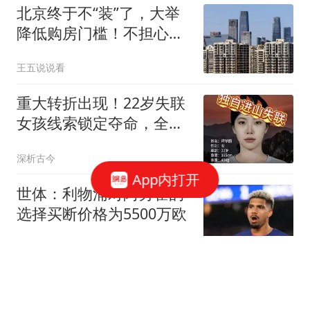
北京终于不“装”了，大举
降低购房门槛！不担心房
价反弹吗？
王五说说看
重大转折出现！22岁失联
女孩线索锁定夺命，全程
无防护令人揪心
深析古今
App内打开
世体：利物浦对阿劳霍的
选择买断价格为5500万欧
懂球帝
成都舞厅真实内情：200
元一小时，吃饭逛公园看