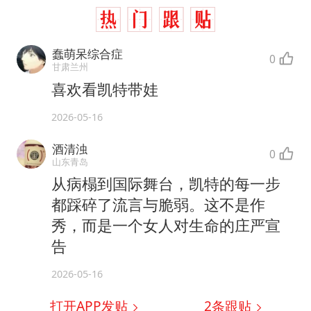
蠢萌呆综合症
0
甘肃兰州
喜欢看凯特带娃
2026-05-16
酒清浊
0
山东青岛
从病榻到国际舞台，凯特的每一步
都踩碎了流言与脆弱。这不是作
秀，而是一个女人对生命的庄严宣
告
2026-05-16
打开APP发贴
2
条跟贴