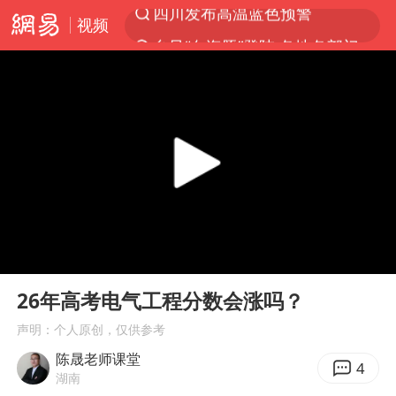
视频
台风“白海豚”登陆 各地各部门全力应对
中央气象台继续发布暴雨橙警
费大厨口号更改 不再宣传小炒肉大王
成都多趟列车临时停运
路虎卫士110 HSE限时降价
我国发现稀散金属独立新矿物——乌斯河锗矿
部分银行上调存款利率
00:00
01:15
演员秦焰去世 曾出演《狂飙》
Play
Ent
full
河南启动防汛四级应急响应
26年高考电气工程分数会涨吗？
朱一龙的鼻子怎么了
声明：个人原创，仅供参考
陈晟老师课堂
白海豚突然大拐弯 走出罕见路线
4
湖南