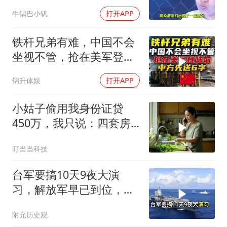
头一看内衣被打掉
牛锅巴小钒
打开APP
铁杆兄弟有难，中国不会
坐视不管，抢在美军登陆
前，中方先送6字
锦升体娱
打开APP
小姑子偷用我身份证贷
450万，我只说：四套房
三辆车全款
叮当当科技
台军要搞10天9夜大演
习，解放军早已到位，美
国那套“保台”承诺早就变
附允历史观
味了