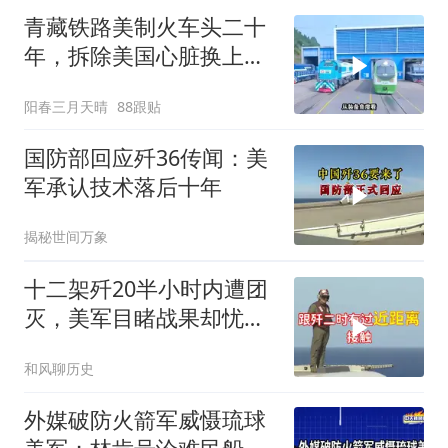
青藏铁路美制火车头二十
年，拆除美国心脏换上绿
色电力
阳春三月天晴
88跟贴
国防部回应歼36传闻：美
军承认技术落后十年
揭秘世间万象
十二架歼20半小时内遭团
灭，美军目睹战果却忧心
忡忡不已
和风聊历史
外媒破防火箭军威慑琉球