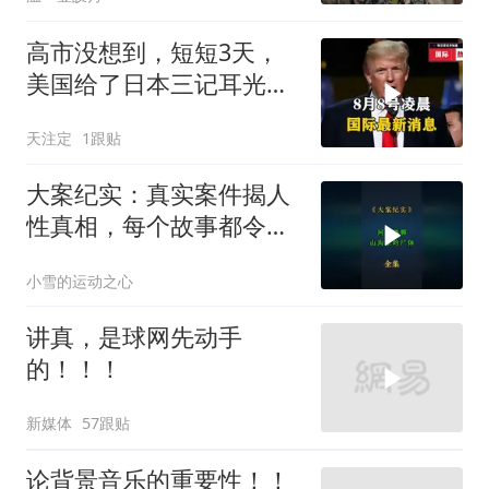
高市没想到，短短3天，
美国给了日本三记耳光，
根本不顾日本死活
天注定
1跟贴
大案纪实：真实案件揭人
性真相，每个故事都令人
震撼
小雪的运动之心
讲真，是球网先动手
的！！！
新媒体
57跟贴
论背景音乐的重要性！！