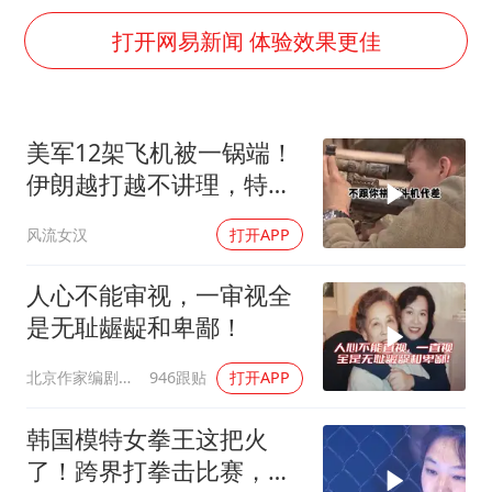
三预警齐发 11个省份有大到暴雨
打开网易新闻 体验效果更佳
SK海力士回应“或出售重庆工厂”传闻
大疆错失宇树
周星驰妈妈现身香港首映礼
美军12架飞机被一锅端！
56岁刘奕君跟13岁女儿合跳
伊朗越打越不讲理，特朗
“还不如不放假”
普只剩一个问题
风流女汉
打开APP
从科技创新看开局起步的时与势
人心不能审视，一审视全
是无耻龌龊和卑鄙！
北京作家编剧肥猪满圈
946跟贴
打开APP
韩国模特女拳王这把火
了！跨界打拳击比赛，低