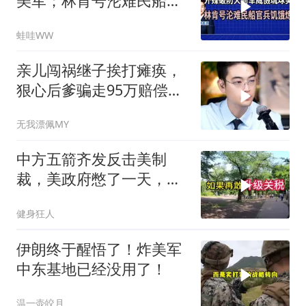
美军；林肯号沦难民船官
兵饥饿炼狱｜介文汲.郭正
蛙哇WW
亮.栗正杰｜辣晚报
20260807
亲儿闯祸继子挨打瘫痪，
狠心后爹骗走95万赔偿金
给亲儿买房娶媳妇
无我漂佩MY
中方五箭齐发反击美制
裁，美政府憋了一天，最
后才回了四个字
健身狂人
伊朗终于醒悟了！炸美军
中东基地已经没用了！
温一壶皎月