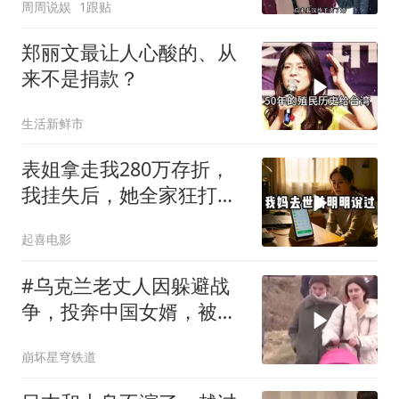
周周说娱
1跟贴
钱？”
郑丽文最让人心酸的、从
来不是捐款？
生活新鲜市
表姐拿走我280万存折，
我挂失后，她全家狂打
200个电话
起喜电影
#乌克兰老丈人因躲避战
争，投奔中国女婿，被眼
前城市繁荣震惊
崩坏星穹铁道