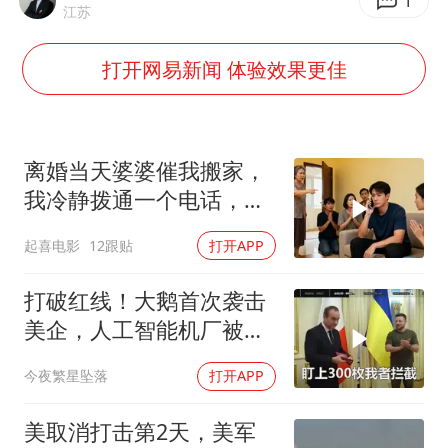
27岁女子成组织卖淫集团主犯被通缉
1
江苏
台风白海豚影响中国已成定局
打开网易新闻 体验效果更佳
外交部发言人就广岛核爆81周年等答记者问
贵州轮胎子公司获美国退税8136万
法国下周开始禁止未经同意的电话营销
离婚当天婆婆催我搬家，
吉林一“温度计大楼”读数爆表
我冷静拨通一个电话，全
家跪求我别走
多地要求领导干部带头休假
起喜电影
12跟贴
打开APP
奋进开新局 实干挑大梁
打破红线！大鹅首次袭击
美企，人工智能机厂被摧
毁，特朗普改口
今夜繁星坠落
打开APP
美取消打击第2天，美军