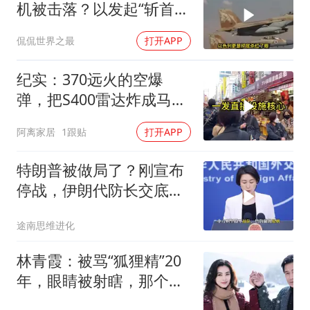
机被击落？以发起“斩首行
动”
侃侃世界之最
打开APP
纪实：370远火的空爆
弹，把S400雷达炸成马蜂
窝，靶标惨状让台军急眼
阿离家居
1跟贴
打开APP
了
特朗普被做局了？刚宣布
停战，伊朗代防长交底，
中国预判果真应验
途南思维进化
林青霞：被骂“狐狸精”20
年，眼睛被射瞎，那个男
人只问了一句“谁来出机票