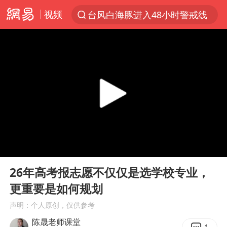
视频
台风白海豚进入48小时警戒线
以“新”破局 首发经济点亮城市消费活力
佛得角门将亮相智利俱乐部主场
中方回应是否在太平洋海底开采稀土
看守所辅警收受10万获刑1年
宇树科技发行价格150.80元/股
CIA被曝已秘密设立古巴工作组
00:00
02:05
泰国一女公务员妆容引争议 本人回应
Play
Ent
full
U17国足1分钟轰2球
26年高考报志愿不仅仅是选学校专业，
更重要是如何规划
宇树科技王兴兴身家有望超200亿元
声明：个人原创，仅供参考
中国养老床位“三连降”
陈晟老师课堂