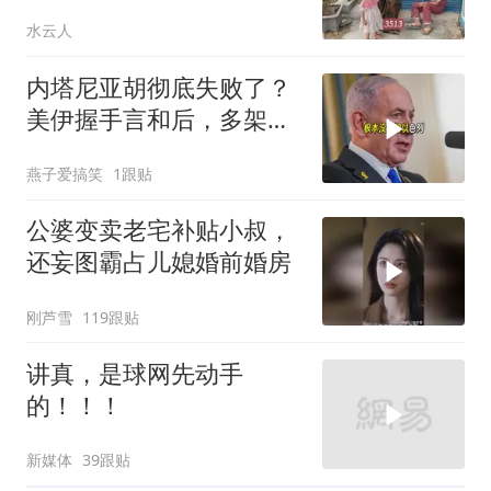
3513
水云人
内塔尼亚胡彻底失败了？
美伊握手言和后，多架美
军机飞离以色列
燕子爱搞笑
1跟贴
公婆变卖老宅补贴小叔，
还妄图霸占儿媳婚前婚房
刚芦雪
119跟贴
讲真，是球网先动手
的！！！
新媒体
39跟贴