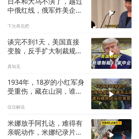
日本和大乌不演了，越过
中俄红线，俄军炸美企就
是一次警告
下次再见吧
谈完不到1天，美国直接
变脸，反手扩大制裁规
模，43家中企遭殃
真知见
1934年，18岁的小红军身
受重伤，藏在山洞，谁料
被民团头目发现
仅仅解说
米娜放手阿扎达，难得有
亲昵动作，米娜纪录片