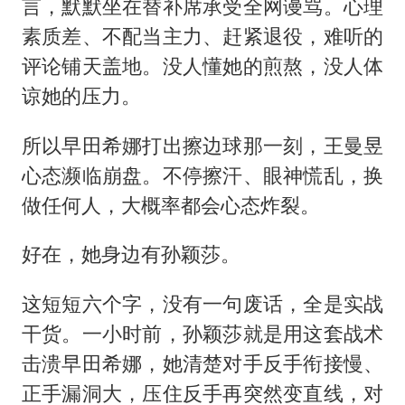
言，默默坐在替补席承受全网谩骂。心理
素质差、不配当主力、赶紧退役，难听的
评论铺天盖地。没人懂她的煎熬，没人体
谅她的压力。
所以早田希娜打出擦边球那一刻，王曼昱
心态濒临崩盘。不停擦汗、眼神慌乱，换
做任何人，大概率都会心态炸裂。
好在，她身边有孙颖莎。
这短短六个字，没有一句废话，全是实战
干货。一小时前，孙颖莎就是用这套战术
击溃早田希娜，她清楚对手反手衔接慢、
正手漏洞大，压住反手再突然变直线，对