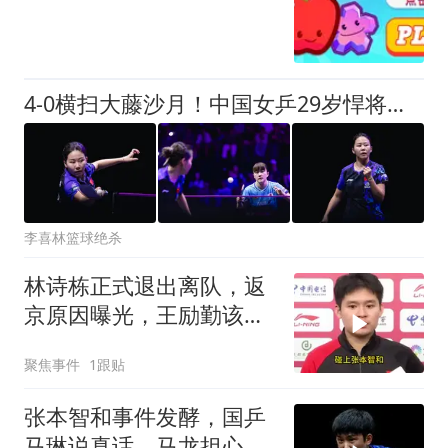
4-0横扫大藤沙月！中国女乒29岁悍将冲连冠：3战零封对手，追赶孙颖莎
李喜林篮球绝杀
林诗栋正式退出离队，返
京原因曝光，王励勤该出
手
聚焦事件
1跟贴
张本智和事件发酵，国乒
马琳说真话，马龙担心有