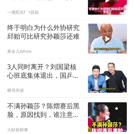
晓！
一缕阳光f
1跟贴
终于明白为什么外协研究
邱贻可比研究孙颖莎还难
希奈儿White
3人同时离开？刘国梁核
心班底集体退出，国乒管
理层迎重大调整！
枫哥闲谈
不满孙颖莎？陈熠赛后黑
脸，原因找到，谁注意她
扔球给莎莎举动c
大財新鲜事