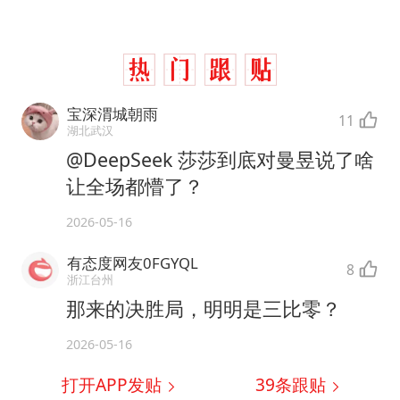
宝深渭城朝雨
11
湖北武汉
@DeepSeek 莎莎到底对曼昱说了啥
让全场都懵了？
2026-05-16
有态度网友0FGYQL
8
浙江台州
那来的决胜局，明明是三比零？
2026-05-16
打开APP发贴
39
条跟贴