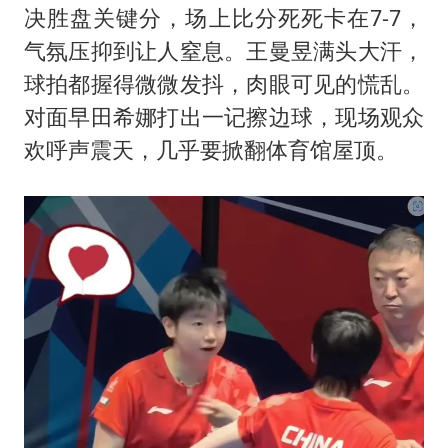
“不怕六爷挂得多 就怕六爷挂一颗”
决胜盘关键分，场上比分死死卡在7-7，
全民健身事业高质量发展
气氛压抑到让人窒息。
王曼昱
满头大汗，
球拍都握得微微发抖，肉眼可见的慌乱。
几元成本的AI广告导致千万市值蒸发
对面早田希娜打出一记擦边球，现场观众
《欢迎来龙餐馆》口碑
欢呼声震天，几乎要掀翻体育馆屋顶。
WTT瑞典大满贯女单签表出炉
商场现钱学森巨幅海报 负责人回应
乐享全民健身 共筑健康中国