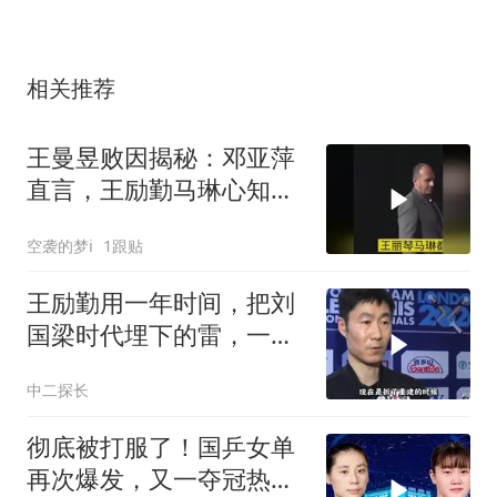
相关推荐
王曼昱败因揭秘：邓亚萍
直言，王励勤马琳心知肚
明
空袭的梦i
1跟贴
王励勤用一年时间，把刘
国梁时代埋下的雷，一颗
一颗扫了个干净
中二探长
彻底被打服了！国乒女单
再次爆发，又一夺冠热门