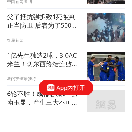
中国新闻周刊
父子抵抗强拆致1死被判
正当防卫 后者为了500块
丢命
红星新闻
1亿先生独造2球，3-0AC
米兰！切尔西终结连败，
阿隆索笑纳首胜
我的护球最独特
App内打开
6轮不胜！成都蓉城0-1云
南玉昆，产生三大不可思
议，以及两个不争事实
球场新视角1号