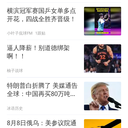
横滨冠军赛国乒女单多点
开花，四战全胜齐晋级！
小叶子侃球FM
1跟贴
逼人降薪！别道德绑架
啊！！
柚子说球
特朗普白折腾了 美媒通告
全球：中国再买80万吨大
豆
冰语历史
8月8日俄乌：美参议院通