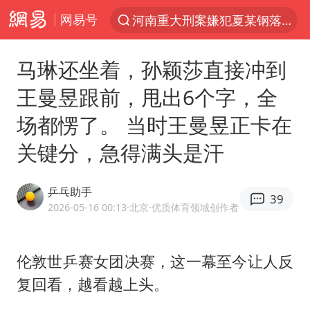
网易号
光影经济撬动暑期消费新蓝海
马克·艾伦退出斯诺克中国公开赛
马琳还坐着，孙颖莎直接冲到
新疆优化调整景区内自驾服务费
王曼昱跟前，甩出6个字，全
微信又有新功能，你可以“撤回”你的撤回了！
场都愣了。 当时王曼昱正卡在
上四休三，但降薪1000元，你接受吗？
关键分，急得满头是汗
情侣平潭拍日出坠崖1死1伤
黄金牛市回来了吗
乒乓助手
39
台当局重金为“台独”织“皇帝新衣”
2026-05-16 00:13
·北京
·优质体育领域创作者
白海豚将正面袭击贯穿浙江
伦敦世乒赛女团决赛，这一幕至今让人反
酒店回应车内过夜被收150元
复回看，越看越上头。
杭州全市有序停课