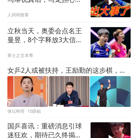
变！
人间闲散客
立秋当天，奥委会点名王
曼昱，8个字释放3大信
号，莎莎也难反驳
寒士之言本尊
女乒2人或被扶持，王励勤的这步棋，或再培养2个孙颖莎
体坛狗哥
10跟贴
国乒喜讯：重磅消息引球
迷狂欢，期待已久终揭