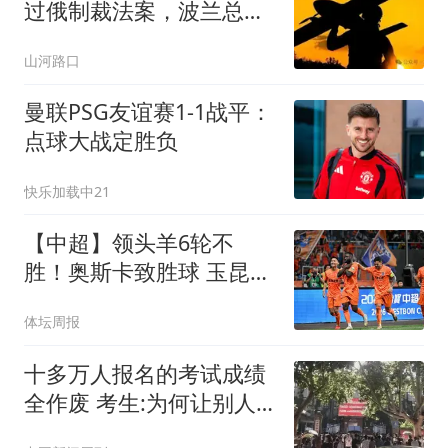
过俄制裁法案，波兰总统
改变对乌态度
山河路口
曼联PSG友谊赛1-1战平：
点球大战定胜负
快乐加载中21
【中超】领头羊6轮不
胜！奥斯卡致胜球 玉昆1
比0蓉城
体坛周报
十多万人报名的考试成绩
全作废 考生:为何让别人
买单