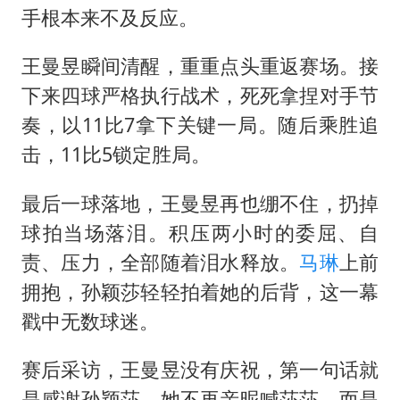
手根本来不及反应。
王曼昱瞬间清醒，重重点头重返赛场。接
下来四球严格执行战术，死死拿捏对手节
奏，以11比7拿下关键一局。随后乘胜追
击，11比5锁定胜局。
最后一球落地，王曼昱再也绷不住，扔掉
球拍当场落泪。积压两小时的委屈、自
责、压力，全部随着泪水释放。
马琳
上前
拥抱，孙颖莎轻轻拍着她的后背，这一幕
戳中无数球迷。
赛后采访，王曼昱没有庆祝，第一句话就
是感谢孙颖莎。她不再亲昵喊莎莎，而是