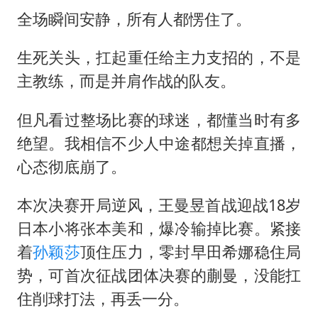
全场瞬间安静，所有人都愣住了。
生死关头，扛起重任给主力支招的，不是
主教练，而是并肩作战的队友。
但凡看过整场比赛的球迷，都懂当时有多
绝望。我相信不少人中途都想关掉直播，
心态彻底崩了。
本次决赛开局逆风，王曼昱首战迎战18岁
日本小将张本美和，爆冷输掉比赛。紧接
着
孙颖莎
顶住压力，零封早田希娜稳住局
势，可首次征战团体决赛的蒯曼，没能扛
住削球打法，再丢一分。