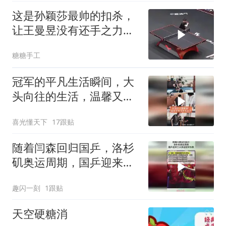
这是孙颖莎最帅的扣杀，
让王曼昱没有还手之力，
太狠了
糖糖手工
冠军的平凡生活瞬间，大
头向往的生活，温馨又真
实！
喜光懂天下
17跟贴
随着闫森回归国乒，洛杉
矶奥运周期，国乒迎来三
大奥运冠军执教！
趣闪一刻
1跟贴
天空硬糖消