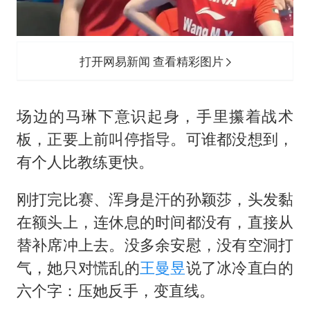
打开网易新闻 查看精彩图片
场边的马琳下意识起身，手里攥着战术
板，正要上前叫停指导。可谁都没想到，
有个人比教练更快。
刚打完比赛、浑身是汗的
孙颖莎
，头发黏
在额头上，连休息的时间都没有，直接从
替补席冲上去。没多余安慰，没有空洞打
气，她只对慌乱的
王曼昱
说了冰冷直白的
六个字：压她反手，变直线。