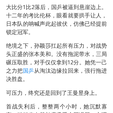
大比分1比2落后，国乒被逼到悬崖边上。
十二年的考比伦杯，眼看就要拱手让人，
日本队的呐喊声此起彼伏，仿佛已经提前
锁定冠军。
绝境之下，孙颖莎扛起所有压力，对战势
头正盛的张本美和。没有拖泥带水，三局
碾压取胜，对手仅仅拿到12分。她凭一己
之力把
国乒
从淘汰边缘拉回来，强行拖进
决胜盘。
可压力，终究还是回到了王曼昱身上。
首战失利后，整整两个小时，她沉默寡