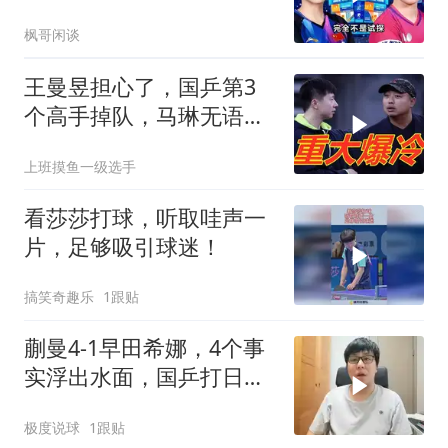
惨遭血洗
枫哥闲谈
王曼昱担心了，国乒第3
个高手掉队，马琳无语
了！
上班摸鱼一级选手
看莎莎打球，听取哇声一
片，足够吸引球迷！
搞笑奇趣乐
1跟贴
蒯曼4-1早田希娜，4个事
实浮出水面，国乒打日本
无需最强阵容
极度说球
1跟贴