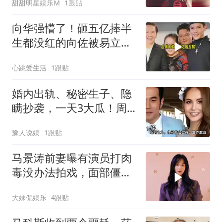
甜甜明星娱乐M
1跟贴
向华强懵了！砸五亿捧半
生都没红的向佐被易立竟
一次采访推上顶峰
心跳爱生活
1跟贴
婚内出轨、秘密生子、隐
瞒抄袭，一天3大瓜！周
杰伦最令人意外
豫人说娱
1跟贴
马景涛前妻曝有演员打肉
毒没办法拍戏，面部僵硬
被嫌弃，还存在致盲风险
大妹侃娱乐
4跟贴