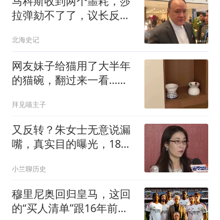
马科斯收到两个噩耗，莎
拉弹劾不了了，议长反
水，防长被硬刚 ！
北海史记
网友妹子给猫用了大半年
的猫碗，翻过来一看…被
自己蠢笑了
拜见喵主子
又反转？朱女士无意说漏
嘴，真实目的曝光，18岁
女儿成“牺牲品”
小兰聊历史
穆里尼奥回归皇马，这回
的“买人清单”跟16年前