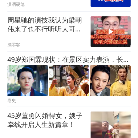
潇洒硬笔
周星驰的演技我认为梁朝
伟来了也不行听听大哥怎
么说
漂零客
49岁郑国霖现状：在景区卖力表演，长相不输林志颖，仍单身无儿女
卷史
45岁董勇闪婚得女，嫂子
牵线开启人生新篇章！