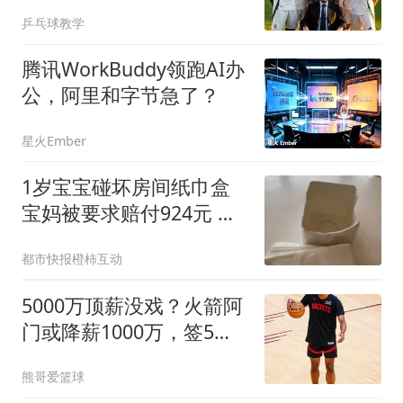
比，到底谁更狠？
乒乓球教学
腾讯WorkBuddy领跑AI办
公，阿里和字节急了？
星火Ember
1岁宝宝碰坏房间纸巾盒
宝妈被要求赔付924元 酒
店回应
都市快报橙柿互动
5000万顶薪没戏？火箭阿
门或降薪1000万，签5年
合同留队！一弱点影响身
熊哥爱篮球
价