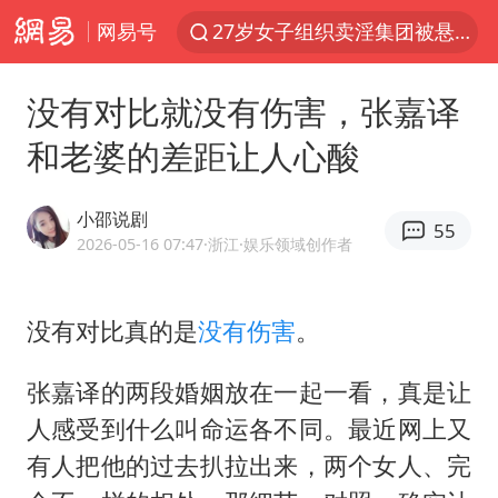
网易号
27岁女子组织卖淫集团被悬赏通缉
立秋的仪式感
没有对比就没有伤害，张嘉译
泰国校园枪击案死亡人数升至7人
和老婆的差距让人心酸
改名后的“青海拉面”店
台军“汉光秀”开场闹剧多
小邵说剧
55
公司“上四休三”但要降薪1000元
2026-05-16 07:47
·浙江
·娱乐领域创作者
泰高官回应中国人在泰遭歧视：全面调查
没有对比真的是
没有伤害
。
四川宜宾市高县发生4.9级地震
女子开一天一夜空调后二氧化碳中毒
张嘉译的两段婚姻放在一起一看，真是让
男子杀人后逃进深山21年活得像野人
人感受到什么叫命运各不同。最近网上又
985博士后被曝在妻子孕期出轨后续
有人把他的过去扒拉出来，两个女人、完