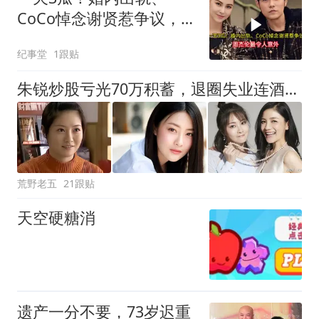
CoCo悼念谢贤惹争议，周
杰伦最令人意外
纪事堂
1跟贴
朱锐炒股亏光70万积蓄，退圈失业连酒席都不敢参加
荒野老五
21跟贴
天空硬糖消
遗产一分不要，73岁迟重