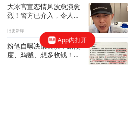
大冰官宣恋情风波愈演愈
烈！警方已介入，令人担
心的一幕还是上演
旧史新谭
App内打开
粉笔自曝决策失误：蹭热
度、鸡贼、想多收钱！市
值已缩水超300亿港元
红星新闻
广州增城一小区凌晨突发
火灾，疑为电动自行车自
燃
新快报新闻
邓文迪母女三人现身
Metgala！两个女儿都瘦