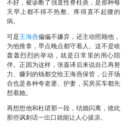
不好，被诊断了强直性脊柱炎，是那种每
天早上都不得不热敷、疼得直不起腰的
病。
可是
王海燕
偏偏不嫌弃，还主动照顾他，
为他推拿，早点晚点都守着人。这不是啥
轰轰烈烈的举动，就是日常里的用心陪
伴。正因为这样，张嘉译后来说自己再努
力、赚到的钱都交给王海燕保管，公开场
合也是各种夸老婆、护妻，买房买车都先
想着她。
再想想他和杜珺那一段，结婚闪离，彼此
那些讽刺话一出口就能让人心拔凉。