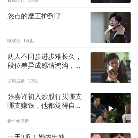
青枫剧社
2跟贴
您点的魔王护到了
啵啵说
1跟贴
两人不同步进步难长久，
段位差异成感情鸿沟，分
开只是时间问题
凉爽追剧
1跟贴
张嘉译初入炒股行买哪支
哪支赚钱，他都觉得自己
是金融奇才
青年鲍里斯
一天3瓜！婚内出轨、