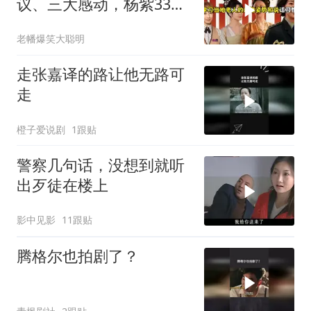
议、三大感动，杨紫33岁
赢麻了
老幡爆笑大聪明
走张嘉译的路让他无路可
走
橙子爱说剧
1跟贴
警察几句话，没想到就听
出歹徒在楼上
影中见影
11跟贴
腾格尔也拍剧了？