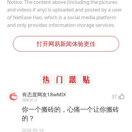
Notice: The content above (including the pictures
and videos if any) is uploaded and posted by a user
of NetEase Hao, which is a social media platform
and only provides information storage services.
打开网易新闻体验更佳
有态度网友18wMIX
37
湖南长沙
你一个搬砖的，心痛一个让你搬砖
的？
2026-05-16