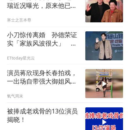
瑞近况曝光，原来他已过
上另一种人生
寒士之言本尊
小刀惊传离婚 孙德荣证
实「家族风波很大」
「旁人不敢过问」
ETtoday星光云
演员蒋欣现身长春拍戏，
一出场自带强大御姐风
范，拍摄者：这是原相
氧气周末
机，没带一点美颜
被捧成老戏骨的13位演员
揭晓！