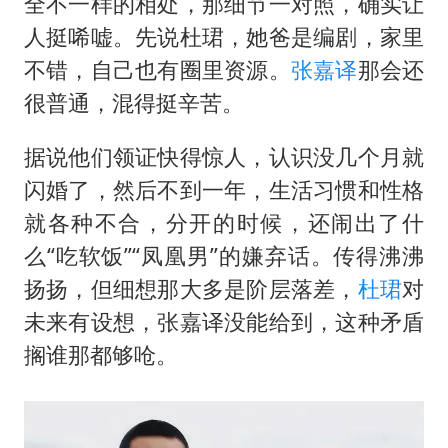
“空调24小时开着更省电”不实
全不一样的相处，那细节一对照，确实让
人挺唏嘘。先说杜珺，她爸是编剧，家里
粉笔教育发布“自曝式”公开信
不错，自己也有圈里资源。
张嘉译
那会还
OpenAI为免费用户升级GPT-5.6 Luna
很普通，混得挺辛苦。
如何把百年大党建设得更加坚强有力？
据说他们领证快得惊人，认识没几个月就
闪婚了，然后不到一年，生活习惯和性格
就各种不合，分开的时候，还闹出了什
么“吃软饭”“
凤凰男
”的嫌弃话。传得沸沸
扬扬，但细想那大多是阶层落差，
杜珺
对
未来有设想，
张嘉译
没能给到，这种矛盾
搁谁那都够呛。