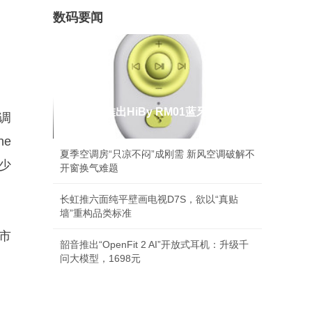
数码要闻
海贝音乐推出HiBy RM01蓝牙音乐遥控
调
器，39元
e
夏季空调房“只凉不闷”成刚需 新风空调破解不
少
开窗换气难题
长虹推六面纯平壁画电视D7S，欲以“真贴
墙”重构品类标准
市
韶音推出“OpenFit 2 AI”开放式耳机：升级千
问大模型，1698元