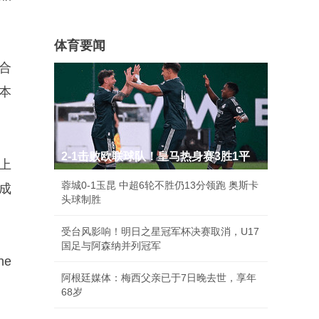
体育要闻
的合
成本
2-1击败欧联球队！皇马热身赛3胜1平
上
蓉城0-1玉昆 中超6轮不胜仍13分领跑 奥斯卡
成
头球制胜
受台风影响！明日之星冠军杯决赛取消，U17
国足与阿森纳并列冠军
e
阿根廷媒体：梅西父亲已于7日晚去世，享年
。
68岁