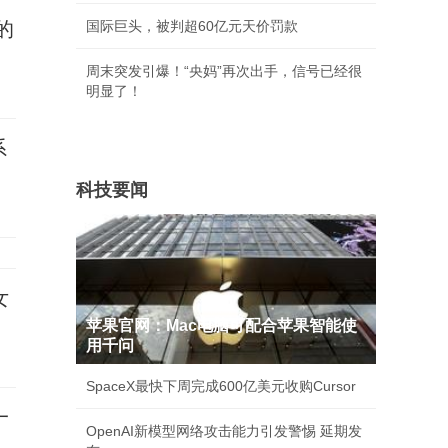
的
国际巨头，被判超60亿元天价罚款
周末突发引爆！“央妈”再次出手，信号已经很
明显了！
系
科技要闻
女
苹果官网：Mac电脑可配合苹果智能使
用千问
SpaceX最快下周完成600亿美元收购Cursor
一
OpenAI新模型网络攻击能力引发警惕 延期发