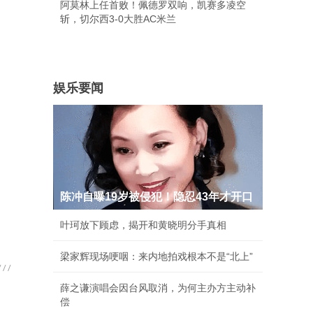
阿莫林上任首败！佩德罗双响，凯赛多凌空
斩，切尔西3-0大胜AC米兰
娱乐要闻
陈冲自曝19岁被侵犯！隐忍43年才开口
叶珂放下顾虑，揭开和黄晓明分手真相
梁家辉现场哽咽：来内地拍戏根本不是“北上”
薛之谦演唱会因台风取消，为何主办方主动补
偿