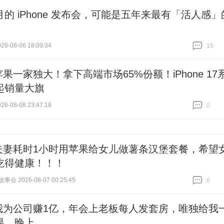
月的 iPhone 发布会，可能是五年来最有「活人感」
6-08-06 18:09:34
15
跟贴
15
苹果一家独大！拿下高端市场65%份额！iPhone 17
起销量大旗
6-08-08 23:47:18
0
跟贴
0
夫妻耗时1小时用苹果给女儿做薯条汉堡套餐，希望
吃得健康！！！
会 2026-08-07 00:25:45
6
跟贴
6
我为公司赚1亿，年会上老板每人发套房，唯独给我
果，晚上