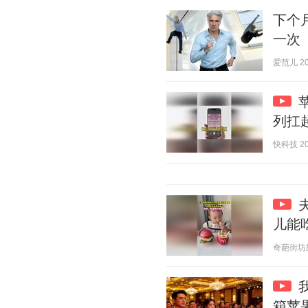
下个
一次
爱范儿 202
列扛
快科技 202
儿能
奇葩街坊故事
箱苹