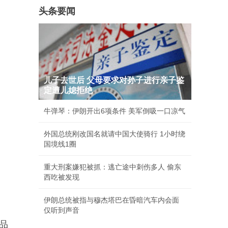
头条要闻
儿子去世后 父母要求对孙子进行亲子鉴
定遭儿媳拒绝
牛弹琴：伊朗开出6项条件 美军倒吸一口凉气
外国总统刚改国名就请中国大使骑行 1小时绕
国境线1圈
重大刑案嫌犯被抓：逃亡途中刺伤多人 偷东
西吃被发现
伊朗总统被指与穆杰塔巴在昏暗汽车内会面
仅听到声音
品