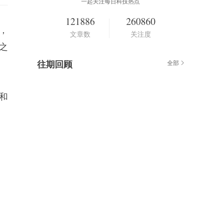
一起关注每日科技热点
121886
260860
元，
文章数
关注度
之
往期回顾
全部
和