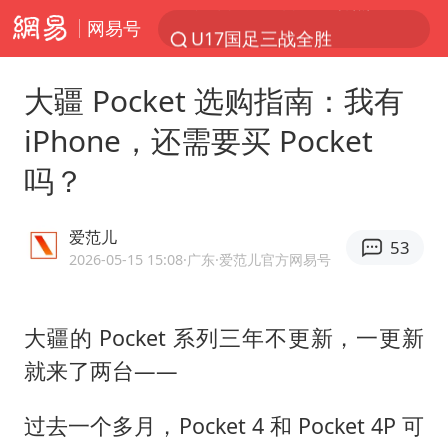
网易号
U17国足三战全胜
男子结婚8年发现3个女儿均非亲生
大疆 Pocket 选购指南：我有
台风白海豚最新路径研判来了
iPhone，还需要买 Pocket
OpenAI为免费用户升级GPT-5.6 Luna
吗？
申军良称梅姨的实际年龄仍是谜
我国编制完成新版全月地质图
爱范儿
53
对话重庆地铁吐血女孩
2026-05-15 15:08
·广东
·爱范儿官方网易号
毛宁转发梯田音乐会视频海外网友赞叹
8月部分地区可达40℃-45℃
大疆的 Pocket 系列三年不更新，一更新
就来了两台——
美股三大指数集体收跌 西数跌超13%
巡查组提问 工作人员偷用手机查答案
过去一个多月，Pocket 4 和 Pocket 4P 可