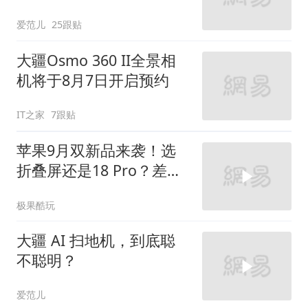
爱范儿
25跟贴
大疆Osmo 360 II全景相
机将于8月7日开启预约
IT之家
7跟贴
苹果9月双新品来袭！选
折叠屏还是18 Pro？差距
不止价格
极果酷玩
大疆 AI 扫地机，到底聪
不聪明？
爱范儿