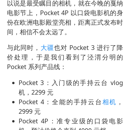
看守所辅警收受10万获刑1年
以说是最受瞩目的相机，就在今晚的戛纳
现代版摸金校尉落网查获400多枚古币
电影节上，Pocket 4P 以口袋电影机的身
份在欧洲电影殿堂亮相，距离正式发布时
消费新图景｜多举措提升消费体验 释放夏日经济活力
间，相信不会太远了。
泰国一女公务员妆容引争议 本人回应
女子利用漏洞0元薅走3000多件家电
与此同时，
大疆
也对 Pocket 3 进行了降
奋进开新局 实干挑大梁
价处理，于是我们看到了泾渭分明的
Pocket 系列产品线：
Pocket 3：入门级的手持云台 vlog
机，2299 元
Pocket 4：全能的手持云台
相机
，
2999 元
Pocket 4P：准专业级的口袋电影