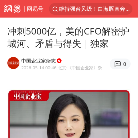
网易号
维持强台风级！白海豚直奔华东沿海
印度暴发金迪普拉病毒
冲刺5000亿，美的CFO解密护
41岁女子为鼓励女儿考上985研究生
城河、矛盾与得失｜独家
24小时不关空调 电费反而更低？
美国退回1000亿美元关税
中国企业家杂志
0
“事业单位招聘不是人情买卖”
2026-05-14 00:46
·北京
·《中国企业家》杂志社官方网易号
河南试行周五下午弹性离岗
李亚鹏向地铁吐血女孩捐99999元
新华社权威快报|我国编制完成新版全月地质图
山东财大教授刘海明逝世 终年38岁
“银行午休1.5小时”留个窗口行不行