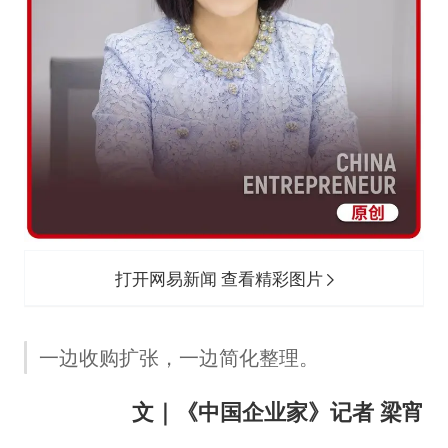
要给全体职工“应休尽休”的底气
如何把百年大党建设得更加坚强有力
80后女柜员逆袭成4200亿银行副行长
余承东口误将24999元电脑报成2499
小伙靠AI减肥 45天瘦40斤进了ICU
总书记关心百姓身边这些民生大事
打开网易新闻 查看精彩图片
一边收购扩张，一边简化整理。
文｜《中国企业家》记者 梁宵