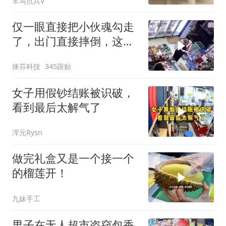
车马点兵V
仅一眼直接把小伙魂勾走
了，出门直接摔倒，这谁
看了不迷糊啊
徕芬科技
345跟贴
女子用假钞结账被识破，
看到最后太解气了
浑元Rysn
做完礼盒又是一个接一个
的榴莲开！
九妹手工
男子在无人超市盗窃包香