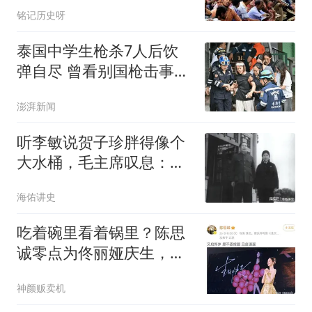
这14亿人口的外溢
铭记历史呀
泰国中学生枪杀7人后饮
弹自尽 曾看别国枪击事件
视频
澎湃新闻
听李敏说贺子珍胖得像个
大水桶，毛主席叹息：怎
么能胖起来呢？
海佑讲史
吃着碗里看着锅里？陈思
诚零点为佟丽娅庆生，把
新女友放在了何地
神颜贩卖机