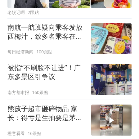
老娱记啊
2跟贴
南航一航班疑向乘客发放
西梅汁，致多名乘客在飞
行途中排队上厕所！乘
每日经济新闻
100跟贴
客：机上100多人只有2个
厕所；客服回应：并非每
被指“不刷脸不让进”！广
架飞机都会发放西梅汁
东多景区引争议
南方都市报
160跟贴
熊孩子超市砸碎物品 家
长：得亏是生抽要是茅台
屁股得开花
橙意看看
16跟贴