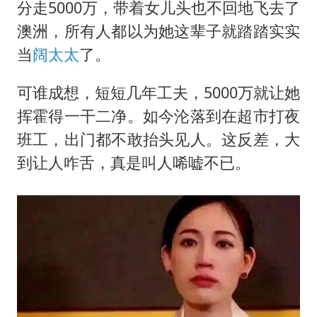
女子网购名牌包发现是自己丢的那只
分走5000万，带着女儿头也不回地飞去了
女儿为争财产堵门阻挠父亲出殡
澳洲，所有人都以为她这辈子就踏踏实实
当
阔太太
了。
万岁山接盘烂尾恒大文旅城
戚薇谈把脸交给AI
可谁成想，短短几年工夫，5000万就让她
多个明星演唱会取消
挥霍得一干二净。如今沦落到在超市打夜
习近平心系体育强国建设
班工，出门都不敢抬头见人。这反差，大
到让人咋舌，真是叫人唏嘘不已。