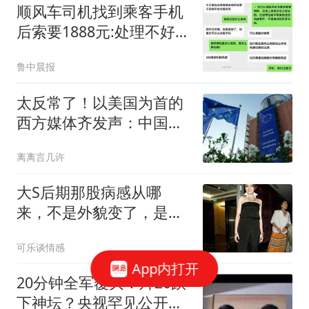
顺风车司机找到乘客手机
后索要1888元:处理不好就
拔卡
鲁中晨报
太反常了！以美国为首的
西方媒体齐发声：中国早
在关键领域崛起了
离离言几许
大S后期那股病感从哪
来，不是外貌变了，是她
被生活一层层磨到发亮的
可乐谈情感
棱角都疼了
App内打开
20分钟全军覆灭！歼20跌
下神坛？央视罕见公开，