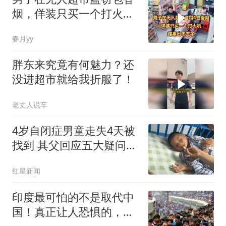
烟，佯装只买一个打火
机，结果出不去了
春月yy
胖东来究竟有何魅力？还
没进超市就给我折服了！
老丈人说车
4岁自闭症男童走失4天被
找到 其父回应五大疑问：
不是被人贩子抱走放回 不
红星新闻
接受捐款
印度最可怕的不是取代中
国！真正让人恐惧的，是