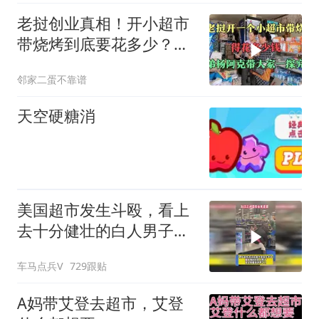
老挝创业真相！开小超市
带烧烤到底要花多少？三
弟杨阿克硬核摸底
邻家二蛋不靠谱
天空硬糖消
美国超市发生斗殴，看上
去十分健壮的白人男子竟
全程毫无还手之力
车马点兵V
729跟贴
A妈带艾登去超市，艾登