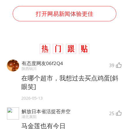
打开网易新闻体验更佳
有态度网友06f2Q4
39
陕西铜川
在哪个超市，我想过去买点鸡蛋[斜
眼笑]
2026-05-13
解放日本省活捉苍井空
25
湖北襄阳
马金莲也有今日