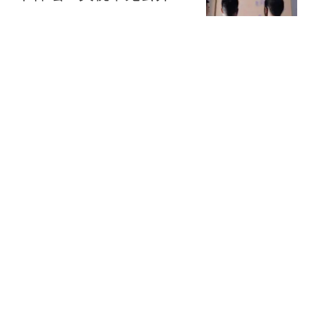
军方道出残酷真相
史智文道
日元再次暴跌，美国亲自
出手也扶不起来！日元贬
值我们的机会在哪
错过美好
女人动了真情，这些“生理
反应”，一看便知
叶飞飞情感屋
女人过了50岁，若还有异
性接近你，不是桃花运，
而是在暗示这些
热搜
枫红染山径