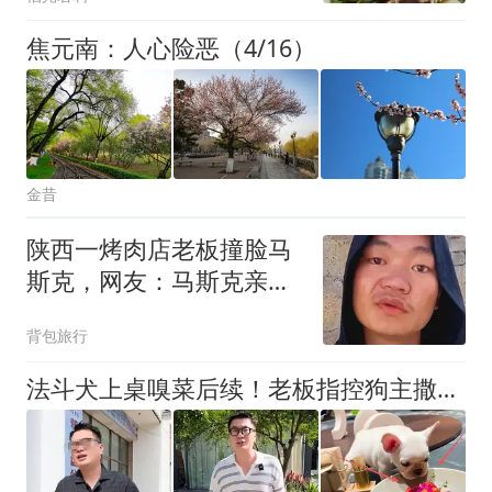
焦元南：人心险恶（4/16）
金昔
陕西一烤肉店老板撞脸马
斯克，网友：马斯克亲兄
弟都没这么像。听到他的
背包旅行
姓后，大家沉默了：你们
去验验DNA吧
法斗犬上桌嗅菜后续！老板指控狗主撒谎：无中生友！追责到底！