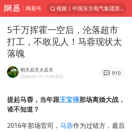
网易号
视频丨中国东方电气集团原党组副书记、董事宋致远被查
四川宜宾市珙县发生3.4级地震
5千万挥霍一空后，沦落超市
台风白海豚闭眼浙江上海处于危险半圆
打工，不敢见人！马蓉现状太
白海豚将正面袭击贯穿浙江
落魄
香港宏福苑火灾或由烟头引起
中国父女泰国骑摩托车坠崖1死1伤
明天后天大后天
910
浙江台州《告全体市民书》
2026-05-13 11:56
·四川
网约车司机充电时猝死保险拒赔
周末打虎 宋致远被查
提起马蓉，当年跟
王宝强
那场离婚大战，
谁不知道？
郑丽文：台湾从来没有“独立”过
刘浩存百花奖开幕式红裙起舞
2016年那场官司，
马蓉
作为过错方，最后