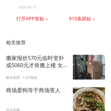
2026-05-31
打开APP发贴
910
条跟贴
相关推荐
搬家报价570元临时变卦
成5060元才肯搬上楼 女子
傻眼
极目新闻
1.3万跟贴
商场爱狗等于商场害人
伯光君啊