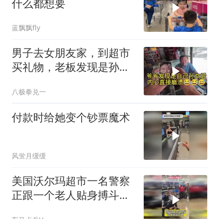
什么都想要
蓝飘飘fly
男子去女朋友家，到超市
买礼物，老板发现是孙女
后，内心崩溃-
八极拳兑一
付款时给她变个钞票魔术
风蛍月缓缓
美国沃尔玛超市一名警察
正跟一个老人贴身搏斗，
警察最终将其逮捕