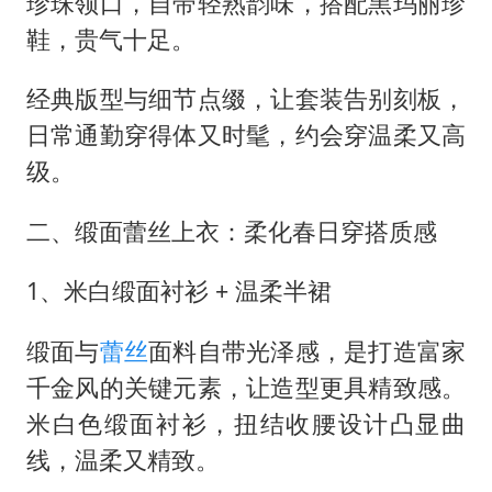
珍珠领口，自带轻熟韵味，搭配黑玛丽珍
鞋，贵气十足。
经典版型与细节点缀，让套装告别刻板，
日常通勤穿得体又时髦，约会穿温柔又高
级。
二、缎面蕾丝上衣：柔化春日穿搭质感
1、米白缎面衬衫 + 温柔半裙
缎面与
蕾丝
面料自带光泽感，是打造富家
千金风的关键元素，让造型更具精致感。
米白色缎面衬衫，扭结收腰设计凸显曲
线，温柔又精致。