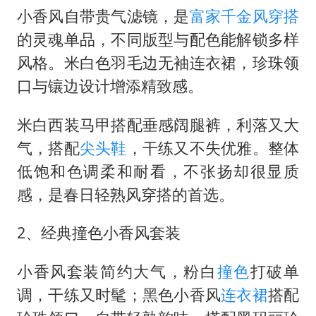
小香风自带贵气滤镜，是
富家千金风穿搭
的灵魂单品，不同版型与配色能解锁多样
风格。米白色羽毛边无袖连衣裙，珍珠领
口与镶边设计增添精致感。
米白西装马甲搭配垂感阔腿裤，利落又大
气，搭配
尖头鞋
，干练又不失优雅。整体
低饱和色调柔和耐看，不张扬却很显质
感，是春日轻熟风穿搭的首选。
2、经典撞色小香风套装
小香风套装简约大气，粉白
撞色
打破单
调，干练又时髦；黑色小香风
连衣裙
搭配