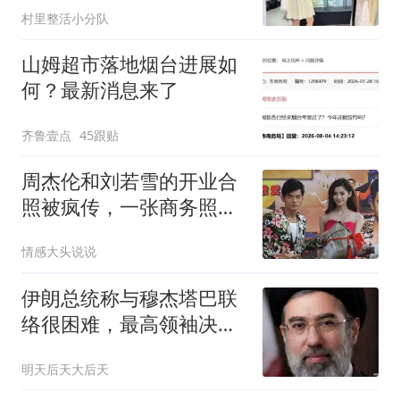
村里整活小分队
山姆超市落地烟台进展如
何？最新消息来了
齐鲁壹点
45跟贴
周杰伦和刘若雪的开业合
照被疯传，一张商务照编
出一部狗血剧
情感大头说说
伊朗总统称与穆杰塔巴联
络很困难，最高领袖决策
过程正遭人利用
明天后天大后天