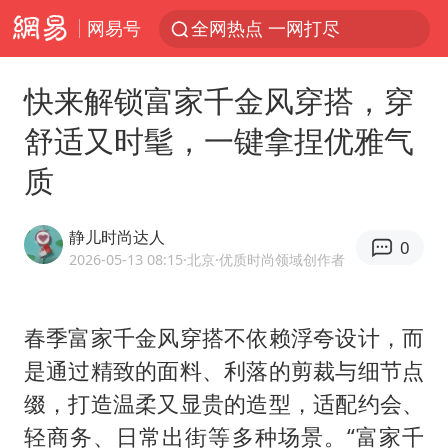
网易号
全网热点 一网打尽
快来解锁富家千金风穿搭，穿
舒适又时髦，一键拿捏优雅气
质
静儿时尚达人
0
2026-05-13 08:15
·北京
·优质时尚领域创作者
春季富家千金风穿搭不依赖浮夸设计，而
是通过精致的面料、利落的剪裁与细节点
缀，打造温柔又显贵的造型，适配约会、
轻商务、日常出街等多种场景。“富家千