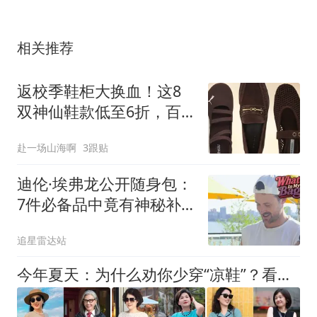
相关推荐
返校季鞋柜大换血！这8
双神仙鞋款低至6折，百
搭又抗造拯救你的通勤路
赴一场山海啊
3跟贴
迪伦·埃弗龙公开随身包：
7件必备品中竟有神秘补
充剂
追星雷达站
今年夏天：为什么劝你少穿“凉鞋”？看完这4组对比图，就知道了