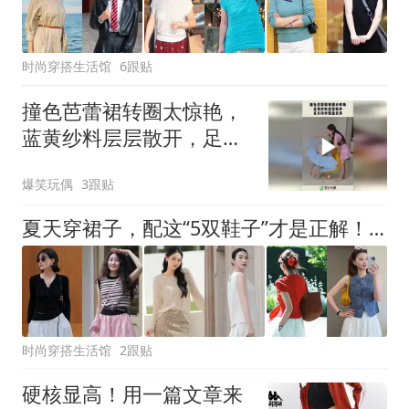
时尚穿搭生活馆
6跟贴
撞色芭蕾裙转圈太惊艳，
蓝黄纱料层层散开，足尖
动作轻盈柔美！
爆笑玩偶
3跟贴
夏天穿裙子，配这“5双鞋子”才是正解！优雅高级，出门美出圈了
时尚穿搭生活馆
2跟贴
硬核显高！用一篇文章来