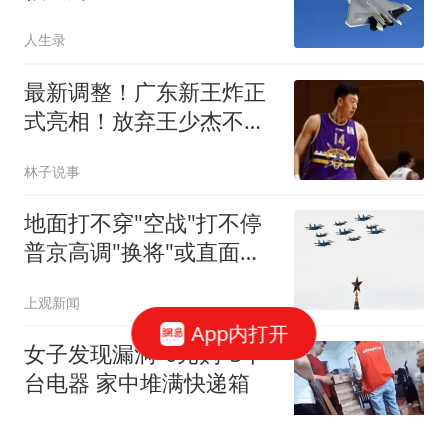
人生录
最新调整！广东新王炸正
式亮相！放弃王少杰不追
胡金秋球队大换血
林子说事
地面打不穿"空战"打不停
普京高调"换将"或直面消
耗战
上观新闻
App内打开
女子发现漏洞"0元购"3千
台电器 家中堆满快递箱
鲁中晨报