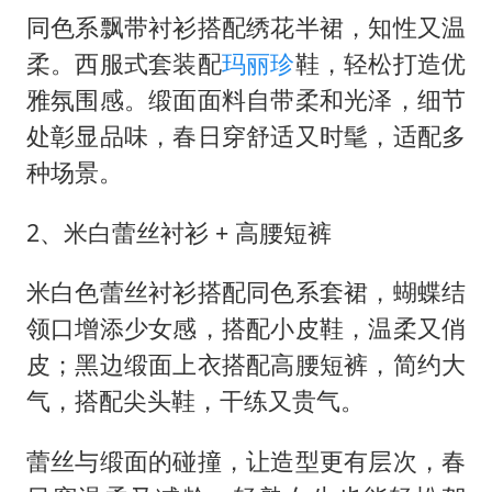
同色系飘带衬衫搭配绣花半裙，知性又温
柔。西服式套装配
玛丽珍
鞋，轻松打造优
雅氛围感。缎面面料自带柔和光泽，细节
处彰显品味，春日穿舒适又时髦，适配多
种场景。
2、米白蕾丝衬衫 + 高腰短裤
米白色蕾丝衬衫搭配同色系套裙，蝴蝶结
领口增添少女感，搭配小皮鞋，温柔又俏
皮；黑边缎面上衣搭配高腰短裤，简约大
气，搭配尖头鞋，干练又贵气。
蕾丝与缎面的碰撞，让造型更有层次，春