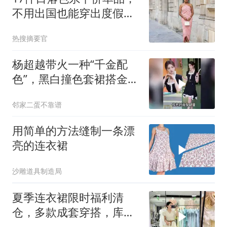
不用出国也能穿出度假贵
气感
热搜摘要官
杨超越带火一种“千金配
色”，黑白撞色套裙搭金色
耳环，简约耐看
邻家二蛋不靠谱
用简单的方法缝制一条漂
亮的连衣裙
沙雕道具制造局
夏季连衣裙限时福利清
仓，多款成套穿搭，库存
有限先到先得！