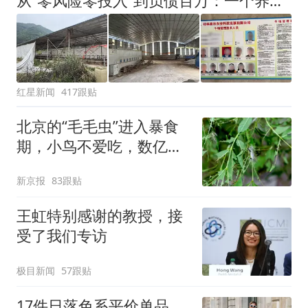
从“零风险零投入”到负债百万：一个养牛项目崩盘后，谁该为农户的贷款买单丨红星调查
改签但没兑现
红星新闻
417跟贴
北京的“毛毛虫”进入暴食
期，小鸟不爱吃，数亿头
小蜂迎战
新京报
83跟贴
王虹特别感谢的教授，接
受了我们专访
极目新闻
57跟贴
17件日落色系平价单品，