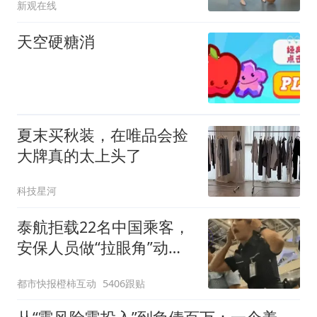
新观在线
天空硬糖消
夏末买秋装，在唯品会捡
大牌真的太上头了
科技星河
泰航拒载22名中国乘客，
安保人员做“拉眼角”动
作，泰国机场最新回应：
都市快报橙柿互动
5406跟贴
拒绝登机决定由航司作
出；亲历者：曾承诺免费