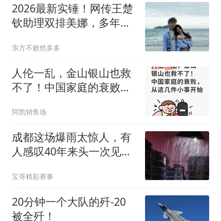
2026最新实锤！网传王楚
钦助理双排美娜，多年绯
闻终于翻盘打脸
东方不败然多多
人伦一乱，金山银山也救
不了！中国家庭的衰败，
从这几件小事开始
阿凯销售场
成都这场爆雨太惊人，有
人感叹40年来头一次见，
祝愿平安
宝哥精彩赛事
20分钟一个大队的歼-20
被全歼！