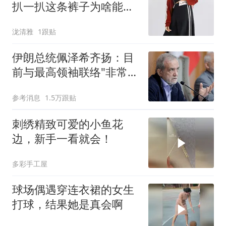
扒一扒这条裤子为啥能被
小个子女生夸爆？
泷清雅
1跟贴
伊朗总统佩泽希齐扬：目
前与最高领袖联络"非常困
难"
参考消息
1.5万跟贴
刺绣精致可爱的小鱼花
边，新手一看就会！
多彩手工屋
球场偶遇穿连衣裙的女生
打球，结果她是真会啊