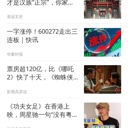
才是汉族“正宗”，你家占
了几个？
道远文史
一字涨停！600272走出三
连板｜快讯
华夏时报
票房超120亿，比《哪吒
2》快了十天，《蜘蛛侠
4》全球冠军稳了
影视高原说
《功夫女足》在香港上
映，周星驰一句“没有粤语
版”道出多少遗憾