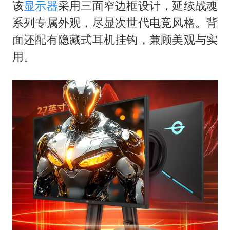
7月CPI同比上涨0.5% 经济内生增长动力持续增强
该
显示器
采用三面窄边框设计，延续战魂
医疗垃圾做手机壳 这也是谋财害命
系列专属外观，尽显次世代电竞风格。背
面还配有隐藏式耳机挂钩，兼顾美观与实
部分银行上调存款利率
用。
货车高速制动失灵 交警护航化险为夷
白海豚突然大拐弯 走出罕见路线
下党之路