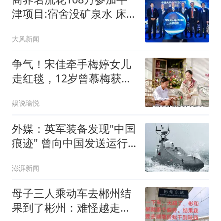
津项目:宿舍没矿泉水 床
咯吱响
大风新闻
争气！宋佳牵手梅婷女儿
走红毯，12岁曾慕梅获百
花奖最佳新人提名
娱说瑜悦
外媒：英军装备发现"中国
痕迹" 曾向中国发送运行
数据
澎湃新闻
母子三人乘动车去郴州结
果到了彬州：难怪越走越