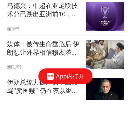
马德兴：中超在亚足联技
术分已跌出亚洲前10，在
东亚排名第6
懂球帝
媒体：被传生命垂危后 伊
朗想让外界相信穆杰塔巴
活着
新民周刊
App内打开
伊朗总统力挺外长：虽被
骂"卖国贼" 仍在夜以继日
工作
极目新闻
媒体：美军高官特别想访
华 曾将中国列为美国最大