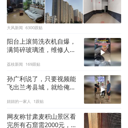
大风新闻
6300跟贴
阳台上滚筒洗衣机自爆，
满筒碎玻璃渣，维修人员
称是人为原因，从未见过
荔枝新闻
169跟贴
洗衣机自爆
孙广利说了，只要视频能
飞出兰考县城，就给俺老
头子买金牌子。咱可不能
妞妞的一家人
1跟贴
落后。拜托屏幕前的家人
们多多帮忙助力，感谢大
网友称甘肃麦积山景区看
家
完所有石窟需2000元，景