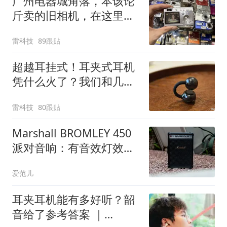
广州电器城角落，本该论
斤卖的旧相机，在这里打
败了iPhone
雷科技
89跟贴
超越耳挂式！耳夹式耳机
凭什么火了？我们和几个
用户聊了聊
雷科技
80跟贴
Marshall BROMLEY 450
派对音响：有音效灯效和
40 小时续航，麦克风吉他
爱范儿
都能一包带走
耳夹耳机能有多好听？韶
音给了参考答案 ｜