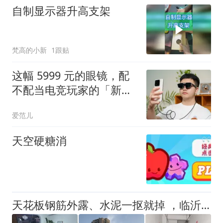
自制显示器升高支架
梵高的小新
1跟贴
这幅 5999 元的眼镜，配
不配当电竞玩家的「新装
备」｜ROG XREAL R1 体
爱范儿
验
天空硬糖消
天花板钢筋外露、水泥一抠就掉 ，临沂一安置楼交房半年即被鉴定存安全隐患；楼体至今未加固，仍有居民常住