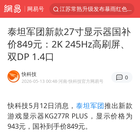
网易号
江苏常熟升级发布暴雨红色预警
上海青浦区启动防汛防台Ⅰ级响应
泰坦军团新款27寸显示器国补
大疆错失宇树
价849元：2K 245Hz高刷屏、
SK海力士回应“或出售重庆工厂”传闻
双DP 1.4口
辽宁28名务农人员中暑死亡？官方辟谣
独闯南太行失联女子遗体已找到
快科技
0
血指纹匹配成功，20年悬案告破！凶手被执行死刑
2026-05-13 00:48
·河南
·快科技官方网易号
演员秦焰去世 曾出演《狂飙》
费大厨不自称“大王”了
快科技5月12日消息，
泰坦军团
推出新款
游戏显示器KG277R PLUS，显示价格为
“还不如不放假”
943元，国补到手价849元。
武契奇：欧洲已处于大战边缘