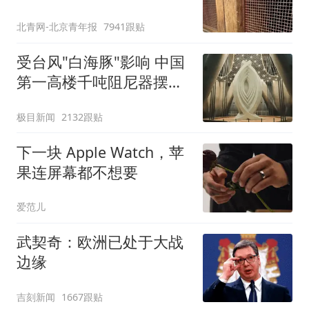
区：部分石窟受特别保
北青网-北京青年报
7941跟贴
护，游客可按需买
受台风"白海豚"影响 中国
第一高楼千吨阻尼器摆动
明显
极目新闻
2132跟贴
下一块 Apple Watch，苹
果连屏幕都不想要
爱范儿
武契奇：欧洲已处于大战
边缘
吉刻新闻
1667跟贴