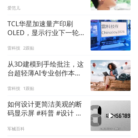
OpenDots 2 体验
爱范儿
TCL华星加速量产印刷
OLED，显示行业下一轮
价格战要来了
雷科技
2跟贴
从3D建模到手绘批注，这
台超轻薄AI专业创作本全
搞定
雷科技
1跟贴
如何设计更简洁美观的断
码显示屏 #科普 #设计 #
涨知识
军械百科