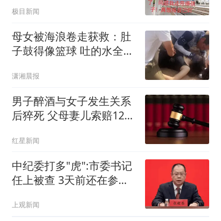
冷
极目新闻
母女被海浪卷走获救：肚
子鼓得像篮球 吐的水全是
沙子
潇湘晨报
男子醉酒与女子发生关系
后猝死 父母妻儿索赔128
万元
红星新闻
中纪委打多"虎":市委书记
任上被查 3天前还在参加
活动
上观新闻