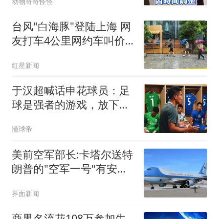
动物奇奇怪怪
台风"白海豚"登陆上海 网
友打车4公里网约车叫价
108元
红星新闻
于汉超喊话申花球员：足
球是强者的游戏，放下一
切去打好比赛
懂球帝
美前空军部长:卡塔尔送特
朗普的"空军一号"有安全
缺陷
界面新闻
商界名流花108万参加牛