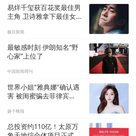
易烊千玺获百花奖最佳男
主角 卫诗雅拿下最佳女主
角奖
极目新闻
最敏感时刻 伊朗知名“野
心家”上位了
中国新闻周刊
世界小姐"雅典娜"确认遇
害 被闺蜜骗去菲律宾
遭"撕票"
扬子晚报
总投资约110亿！太原万
象天地综合体项目正式开