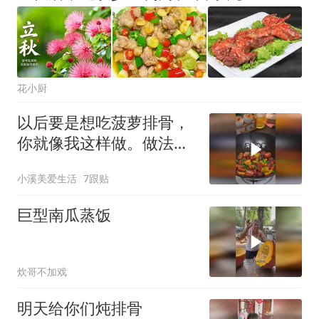
花小厨
以后要是想吃菠萝排骨，
你就像我这样做。做法简
单酸酸甜甜
小溪美爱生活
7跟贴
巨型南瓜蒸饭
炊哥不加戏
明天给你们炖排骨