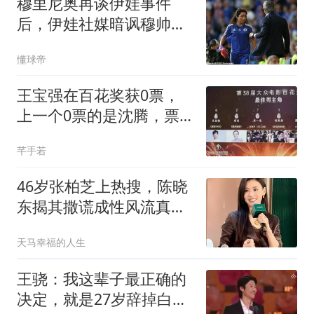
穆里尼奥再谈伊娃事件
后，伊娃社媒暗讽穆帅：
我有个特别消息
懂球帝
王宝强在百花奖获0票，
上一个0票的是沈腾，票
房越高就越拿不到票
芊手若
46岁张柏芝上热搜，陈晓
东揭其撒谎成性风流真面
目
天马幸福的人生
王骁：我这辈子最正确的
决定，就是27岁辞掉白领