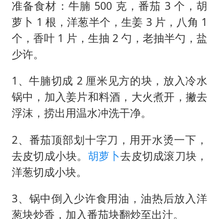
准备食材：牛腩 500 克，番茄 3 个，胡
萝卜 1 根，洋葱半个，生姜 3 片，八角 1
个，香叶 1 片，生抽 2 勺，老抽半勺，盐
少许。
1、牛腩切成 2 厘米见方的块，放入冷水
锅中，加入姜片和料酒，大火煮开，撇去
浮沫，捞出用温水冲洗干净。
2、番茄顶部划十字刀，用开水烫一下，
去皮切成小块。
胡萝卜
去皮切成滚刀块，
洋葱切成小块。
3、锅中倒入少许食用油，油热后放入洋
葱块炒香，加入番茄块翻炒至出汁。