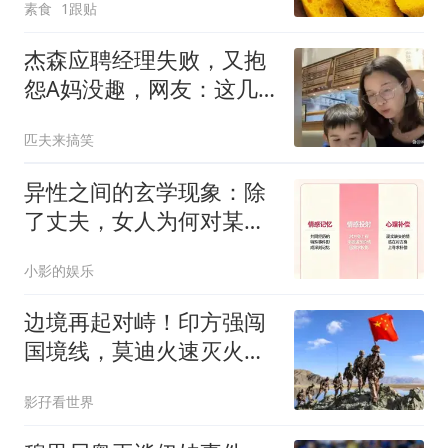
素食
1跟贴
杰森应聘经理失败，又抱
怨A妈没趣，网友：这几
年补贴白给了？
匹夫来搞笑
异性之间的玄学现象：除
了丈夫，女人为何对某个
人无法释怀
小影的娱乐
边境再起对峙！印方强闯
国境线，莫迪火速灭火，
解放军夺占制高点
影孖看世界