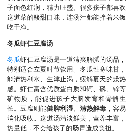
子面色红润，精力旺盛。很多孩子都喜欢
这道菜的酸甜口味，连汤汁都能拌着米饭
吃干净。
冬瓜虾仁豆腐汤
冬瓜
虾仁豆腐汤是一道清爽解腻的汤品，
特别适合立夏时节饮用。冬瓜性寒味甘，
能清热利水、生津止渴，缓解夏天的燥热
感。虾仁富含优质蛋白质和钙、磷、锌等
矿物质，能促进孩子大脑发育和骨骼生
长。豆腐则能
健脾利湿
、
清热解毒
，容易
消化吸收。这道汤清淡鲜美，营养丰富，
热量低，不会给孩子的肠胃造成负担。