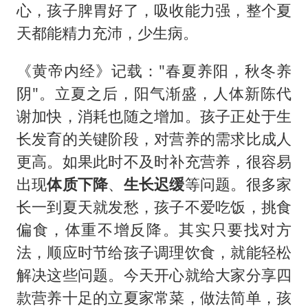
广岛长崎的昨天未必不会是日本的明天
心，孩子脾胃好了，吸收能力强，整个夏
我国民营企业创新动能持续增强
天都能精力充沛，少生病。
苏有朋亮相百花奖
《黄帝内经》记载："春夏养阳，秋冬养
高铁双人座被免票儿童挤成3人座
阴"。立夏之后，阳气渐盛，人体新陈代
五角大楼再公布UFO视频
谢加快，消耗也随之增加。孩子正处于生
母子三人想去郴州结果到了彬州
长发育的关键阶段，对营养的需求比成人
公安部通报：抓获犯罪嫌疑人8200余名
更高。如果此时不及时补充营养，很容易
出现
体质下降
、
生长迟缓
等问题。很多家
真理之光，何以能照亮复兴之路？
长一到夏天就发愁，孩子不爱吃饭，挑食
偏食，体重不增反降。其实只要找对方
法，顺应时节给孩子调理饮食，就能轻松
解决这些问题。今天开心就给大家分享四
款营养十足的立夏家常菜，做法简单，孩