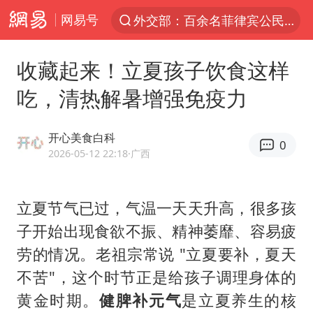
网易号
外交部：百余名菲律宾公民被依法处理
7月份居民消费价格指数保持温和上涨
收藏起来！立夏孩子饮食这样
中使馆：重大涉诈逃犯檀某落网
吃，清热解暑增强免疫力
台湾不是国家不存在“国格”
独闯南太行失联女子遗体已找到
开心美食白科
0
哥伦比亚强震已致超20人死亡
2026-05-12 22:18
·广西
哥伦比亚发生7.5级地震
立夏节气已过，气温一天天升高，很多孩
上海将苏州河水强排至黄浦江
子开始出现食欲不振、精神萎靡、容易疲
中方：奉劝美方解除对古巴制裁封锁
劳的情况。老祖宗常说 "立夏要补，夏天
“老戏骨”秦焰去世
不苦"，这个时节正是给孩子调理身体的
伊朗最高领袖将任命数名高级指挥官
黄金时期。
健脾补元气
是立夏养生的核