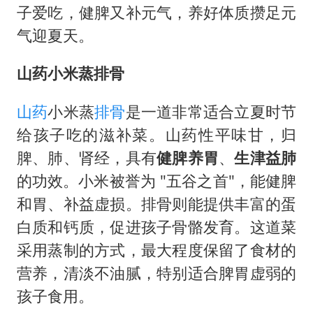
子爱吃，健脾又补元气，养好体质攒足元
气迎夏天。
山药小米蒸排骨
山药
小米蒸
排骨
是一道非常适合立夏时节
给孩子吃的滋补菜。山药性平味甘，归
脾、肺、肾经，具有
健脾养胃
、
生津益肺
的功效。小米被誉为 "五谷之首"，能健脾
和胃、补益虚损。排骨则能提供丰富的蛋
白质和钙质，促进孩子骨骼发育。这道菜
采用蒸制的方式，最大程度保留了食材的
营养，清淡不油腻，特别适合脾胃虚弱的
孩子食用。