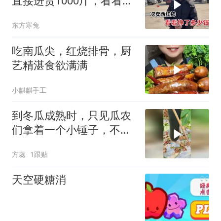
直接进货1000斤，看看能
不能卖得完？
东方寒兔
吃南瓜尖，红烧排骨，厨
艺精湛食欲满满
小麒麒手工
到冬瓜成熟时，只见瓜农
们拿着一个小锤子，不断
的敲打着冬瓜
方蕊
1跟贴
天空硬糖消