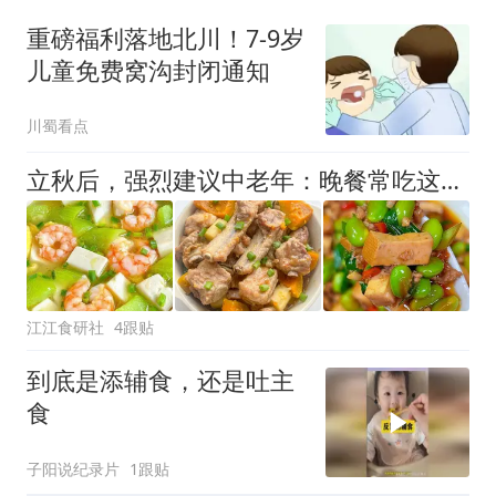
重磅福利落地北川！7-9岁
儿童免费窝沟封闭通知
川蜀看点
立秋后，强烈建议中老年：晚餐常吃这3种，精神抖擞一整天
江江食研社
4跟贴
到底是添辅食，还是吐主
食
子阳说纪录片
1跟贴