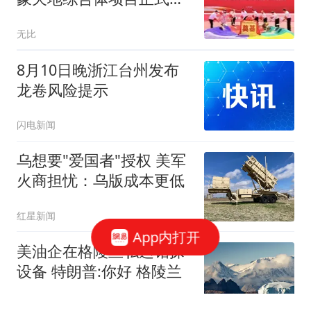
工奠基…
无比
8月10日晚浙江台州发布
龙卷风险提示
闪电新闻
乌想要"爱国者"授权 美军
火商担忧：乌版成本更低
红星新闻
App内打开
美油企在格陵兰私运钻探
设备 特朗普:你好 格陵兰
红星新闻