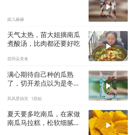
嫣儿赫赫
天气太热，苗大姐摘南瓜
煮酸汤，比肉都还要好吃
苗阿朵美食
满心期待自己种的瓜熟
了，切开差点以为是冬
瓜，外表非常有迷惑性！
凤凤爱搞笑
1跟贴
夏天要多吃南瓜，在家做
南瓜马拉糕，松软细腻又
劲道，出锅就光盘