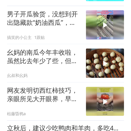
男子开瓜验货，没想到开
出隐藏款“奶油西瓜”，这
是个无糖西瓜！
搞笑的小公主
1跟贴
幺妈的南瓜今年丰收啦，
虽然比去年少了些，但也
装了满满两背篓呢～
幺叔和幺妈
网友发明切西红柿技巧，
亲眼所见大开眼界，早知
道烂在地里了！
枯藤昏鸦a
立秋后，建议少吃鸭肉和羊肉，多吃4肉，营养不燥，为秋冬储能量