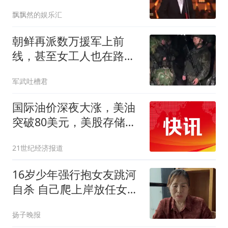
工作回国从尸体演起
飘飘然的娱乐汇
朝鲜再派数万援军上前
线，甚至女工人也在路
上，俄罗斯这次真打算决
军武吐槽君
战了
国际油价深夜大涨，美油
突破80美元，美股存储芯
片拉升
21世纪经济报道
16岁少年强行抱女友跳河
自杀 自己爬上岸放任女友
溺亡
扬子晚报