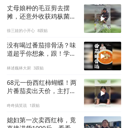
丈母娘种的毛豆剪去摆
摊，还意外收获鸡枞菌，
再摘南瓜尖血皮菜看看生
徐三娃的小开心
8跟贴
意咋样
没有喝过番茄排骨汤？味
道超乎你想象，跟！学！
练！
林述巍林大厨
3跟贴
68元一份西红柿蝴蝶！两
片番茄卖出天价，主打浪
漫溢价
咚咚搞笑说
1跟贴
媳妇第一次卖西红柿，竟