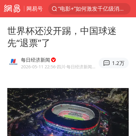
网易号
全球首个长时储能一体化产业园量产
中国女篮70-67险胜尼日利亚女篮
世界杯还没开踢，中国球迷
上海：台风白海豚或将带来龙卷风
先“退票”了
四川宜宾市高县4.9级地震致1人死亡
名创优品回应女子吐槽内裤质量差
每日经济新闻
1.2万
台风白海豚已进入24小时警戒线
2026-05-11 22:56
·四川
·每日经济新闻官方网易号
出口禁令驱动有色板块大涨
中巨芯：上半年归母净利润1405.77万元
秋天的第一杯奶茶到底有多火
38岁演员求职万岁山NPC成功
国乒男单横滨冠军赛全军覆没