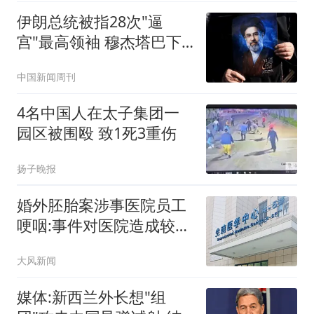
伊朗总统被指28次"逼
宫"最高领袖 穆杰塔巴下
最后警告
中国新闻周刊
4名中国人在太子集团一
园区被围殴 致1死3重伤
扬子晚报
婚外胚胎案涉事医院员工
哽咽:事件对医院造成较大
冲击
大风新闻
媒体:新西兰外长想"组