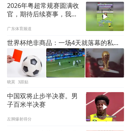
2026年粤超常规赛圆满收
官，期待后续赛事，我们
球场再见
广东体育频道
世界杯绝非商品：一场4天就落幕的私有化闹剧
晓莫
3跟贴
中国双将止步半决赛。男
子百米半决赛
左脚爆射得分