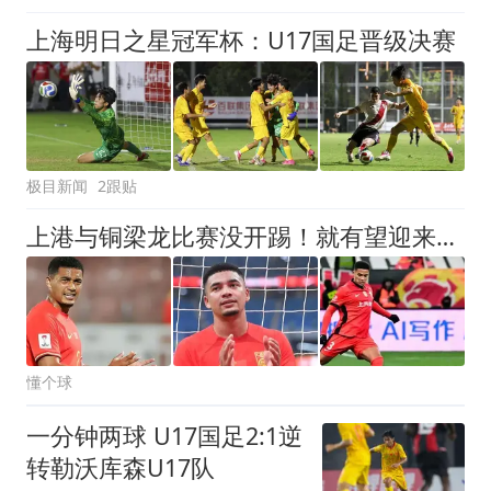
上海明日之星冠军杯：U17国足晋级决赛
极目新闻
2跟贴
上港与铜梁龙比赛没开踢！就有望迎来久违强援复出首发，值得期待
懂个球
一分钟两球 U17国足2:1逆
转勒沃库森U17队