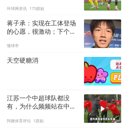
环球网资讯
175跟贴
蒋子承：实现在工体登场
的心愿，很激动；下个目
标是打入首球
懂球帝
天空硬糖消
江苏一个中超球队都没
有，为什么频频站在中国
足球的C位？
阿嬍体育评论
1跟贴