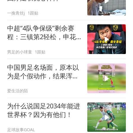
一挽青丝j
1跟贴
中超“4队争保级”剩余赛
程：三镇第2轻松，申花
和津门虎难兄难弟
男足的小球童
1跟贴
中国男足名场面，原本以
为是个假动作，结果浑身
都写满了业余
爱生活的陌
为什么说国足2034年能进
世界杯？因为有他们！
足球故事GOAL