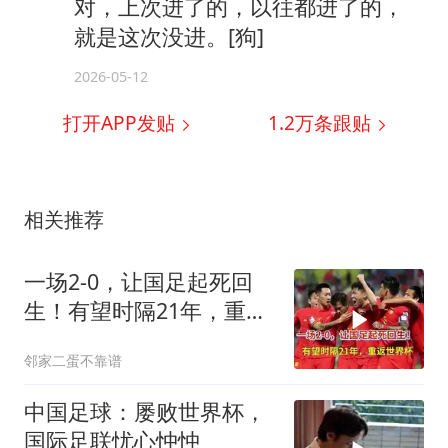
对，上次进了的，以往都进了的，
就是这次没进。[狗]
2026-05-12
打开APP发贴
1.2万
条跟贴
相关推荐
一场2-0，让国足起死回
生！有望时隔21年，重返
世界杯
邻家二蛋不靠谱
中国足球：屡败世界杯，
国际足联忧心忡忡