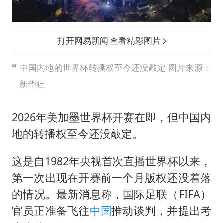
U17国足点球大战淘汰河床晋级决赛
胡彦斌获《歌手2026》歌王
东航：国内客票提前14天免费退改
打开网易新闻 查看精彩图片
胜宏科技：股票交易异常波动
中国内地的世界杯转播权至今还没敲定 图片来源：
美股存储板块集体大跌
新华社
夯实基础开新局
2026年美加墨世界杯开赛在即，但中国内
地的转播权至今还没敲定。
这是自1982年央视首次直播世界杯以来，
第一次出现在开赛前一个月版权还没着落
的情况。最新消息称，国际足联（FIFA）
官员正准备飞往
中国
推动谈判，并提出考