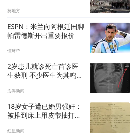
方都吃饱了
莫地方
ESPN：米兰向阿根廷国脚
帕雷德斯开出重要报价
懂球帝
2岁患儿就诊死亡首诊医
生获刑 不少医生为其鸣不
平
澎湃新闻
18岁女子遭已婚男强奸：
被推到床上用皮带抽打后
强奸
红星新闻