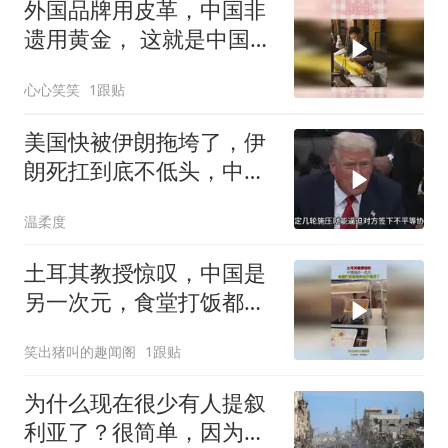
外国品牌用皮革，中国非
遗用黄金， 这就是中国手
艺的文化内涵
心心笑笑
1跟贴
美国快被伊朗拖垮了，伊
朗死扛到底不低头，中国
反而迎来新机遇？
温柔度
土耳其教授惊叹，中国是
另一次元，食堂打饭都高
科技开眼界了！
笑出猪叫的趣闻阁
1跟贴
为什么现在很少有人提叙
利亚了？很简单，因为各