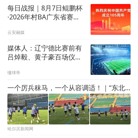
每日战报｜8月7日鲲鹏杯
·2026年村BA广东省赛赛
况
云安融媒
媒体人：辽宁德比赛前有
吕焯毅、黄子豪百场仪式
和全场TIFO展示
懂球帝
一个厉兵秣马，一个从容调适！｜“东北超”第六轮四战，哈通两队备战大不同
哈尔滨新闻网