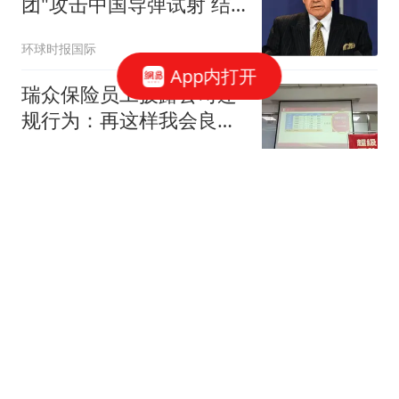
团"攻击中国导弹试射 结
果被打脸
环球时报国际
App内打开
瑞众保险员工披露公司违
规行为：再这样我会良心
不安
大风新闻
贵州凯里4岁“孤独症”男童
失联80小时获救细节曝
光：疑吃泥土续命；有骗
看看新闻Knews
子谎称找到男童让家属转
5000元，已被行拘
王思聪看不起的傻X，身
家已碾压王健林
首席品牌评论