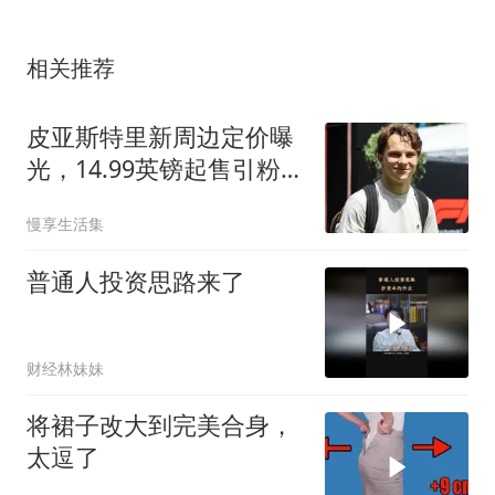
相关推荐
皮亚斯特里新周边定价曝
光，14.99英镑起售引粉丝
好评
慢享生活集
普通人投资思路来了
财经林妹妹
将裙子改大到完美合身，
太逗了