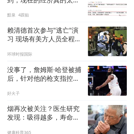
了，普通人都要被淘汰
黯泉
4跟贴
了！
赖清德首次参与"逃亡"演
习 现场有美方人员全程观
察
环球时报国际
没事了，詹姆斯·哈登被捕
后，针对他的枪支指控已
被正式撤销
好火子
烟再次被关注？医生研究
发现：吸得越多，寿命或
越长？告诉你真相
健康科普365