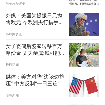
另子维爱读史
外媒：美国为提振日元抛
售欧元 令欧洲央行措手不
及
环球网资讯
女子丧偶后婆家转移百万
赔偿金 丈夫亲属:钱可能
烧了
极目新闻
媒体：美方对华"边谈边施
压" 中方反制"一日三连"
澎湃新闻