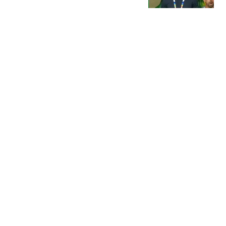
涨球了，侯森还有油
替补席看球
3人租车未获实体钥匙 被
困川西海拔3700米野外10
余小时
上游新闻
7岁女孩站凳子上帮爸妈
守摊 妈妈泪目:她不该这
么懂事
潇湘晨报
罗马诺：利物浦夏窗最后
几周考虑签中卫，科纳特
离队后防告急
元气满分吖
热搜