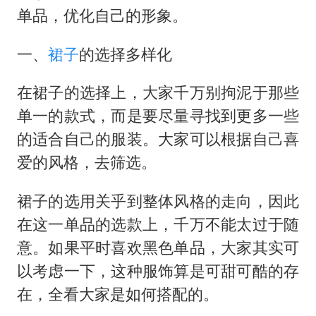
东航：国内客票提前14天免费退改
单品，优化自己的形象。
名创优品回应女子吐槽内裤质量差
一、
裙子
的选择多样化
日本试射“战斧”导弹，国防部回应
胡彦斌韩磊 谁帮谁
在裙子的选择上，大家千万别拘泥于那些
夯实基础开新局
单一的款式，而是要尽量寻找到更多一些
的适合自己的服装。大家可以根据自己喜
爱的风格，去筛选。
裙子的选用关乎到整体风格的走向，因此
在这一单品的选款上，千万不能太过于随
意。如果平时喜欢黑色单品，大家其实可
以考虑一下，这种服饰算是可甜可酷的存
在，全看大家是如何搭配的。