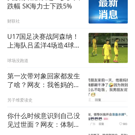
跌幅 SK海力士下跌5%
财联社
U17国足决赛战阿森纳！
上海队吕孟洋4场造4球，
向日本籍主帅证明
球场没跑道
第一次带对象回家都发生
了啥？网友：我爸妈的操
作直接看呆我对象
另子维爱读史
你什么时候意识到自己没
见过世面？网友：体制
内，不知道水牌是啥