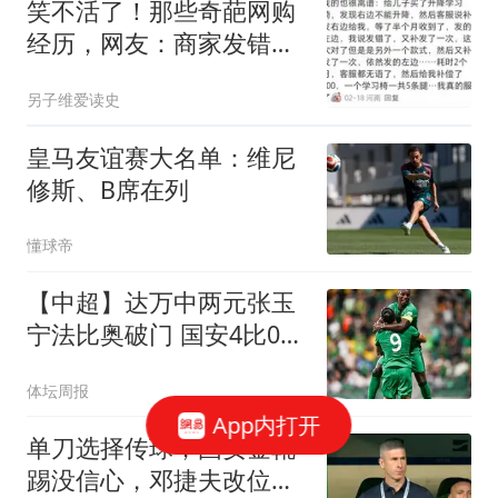
笑不活了！那些奇葩网购
经历，网友：商家发错
货，十年都没用完
另子维爱读史
皇马友谊赛大名单：维尼
修斯、B席在列
懂球帝
【中超】达万中两元张玉
宁法比奥破门 国安4比0深
圳
体坛周报
App内打开
单刀选择传球，国安金靴
踢没信心，邓捷夫改位置