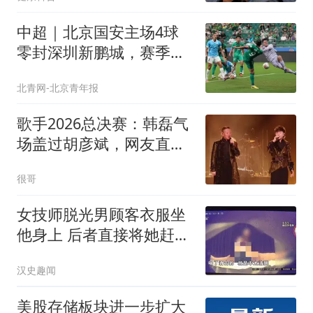
中超｜北京国安主场4球
零封深圳新鹏城，赛季首
次升至积分榜第三
北青网-北京青年报
歌手2026总决赛：韩磊气
场盖过胡彦斌，网友直言
分不清谁是帮唱？
很哥
女技师脱光男顾客衣服坐
他身上 后者直接将她赶了
下去
汉史趣闻
美股存储板块进一步扩大