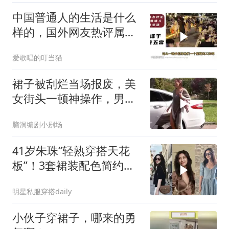
中国普通人的生活是什么
样的，国外网友热评属于
普通人的夜市
爱歌唱的叮当猫
裙子被刮烂当场报废，美
女街头一顿神操作，男友
看呆了！
脑洞编剧小剧场
41岁朱珠“轻熟穿搭天花
板”！3套裙装配色简约有
质感，有女人味
明星私服穿搭daily
小伙子穿裙子，哪来的勇