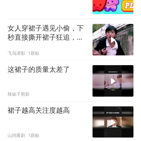
女人穿裙子遇见小偷，下
秒直接撕开裙子狂追，太
精彩了
飞鸟潜影
1跟贴
这裙子的质量太差了
辣妹子剪影
裙子越高关注度越高
山鸡看剧
1跟贴