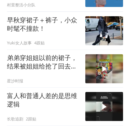
村里整活小分队
早秋穿裙子＋裤子，小众
时髦不撞款！
Yuki女人故事
4跟贴
弟弟穿姐姐以前的裙子，
结果被姐姐给抢了回去，
网友：限时皮肤到期了
星沙时报
富人和普通人差的是思维
逻辑
长歌追剧
2跟贴