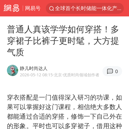
网易号
台风白海豚已进入24小时警戒线
“秋天的第一杯奶茶”6岁了
普通人真该学学如何穿搭！多
上海：台风白海豚或将带来龙卷风
穿裙子比裤子更时髦，大方提
四川宜宾市高县4.9级地震致1人死亡
气质
中巨芯：上半年归母净利润1405.77万元
38岁演员求职万岁山NPC成功
静儿时尚达人
0
国乒男单横滨冠军赛全军覆没
2026-05-12 08:15
·北京
·优质时尚领域创作者
U17国足三连胜晋级明日之星半决赛
胡彦斌获《歌手2026》歌王
穿衣搭配是一门值得深入研习的功课，如
果可以掌握好这门课程，相信绝大多数人
胜宏科技：股票交易异常波动
都能通过合适的穿搭，修饰一下自己外在
美股存储板块集体大跌
的形象。平时也可以多穿裙子，借用这种