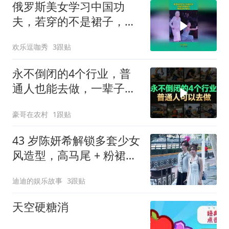
俄罗斯美女学习中国功
夫，若穿的不是裙子，保
证没有人敢笑
欢乐逗咖秀
3跟贴
永不倒闭的4个行业，普
通人也能去做，一辈子衣
食无忧
豪哥在农村
1跟贴
43 岁陈妍希解锁多套少女
风造型，高马尾 + 粉裙无
年龄违和感
迪迪的娱乐故事
3跟贴
天空硬糖消