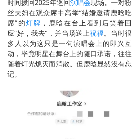
时间拨回2025年巡回
演唱会
现场。一对粉
丝夫妇在观众席中高举“结婚邀请鹿晗吃
席”的
灯牌
，鹿晗在台上看到后笑着回
应“好，我去”，并当场送上
祝福
。当时很
多人以为这只是一句演唱会上的即兴互
动，毕竟明星在舞台上的随口承诺，往往
随着灯光熄灭而消散。但鹿晗显然没有忘
记。