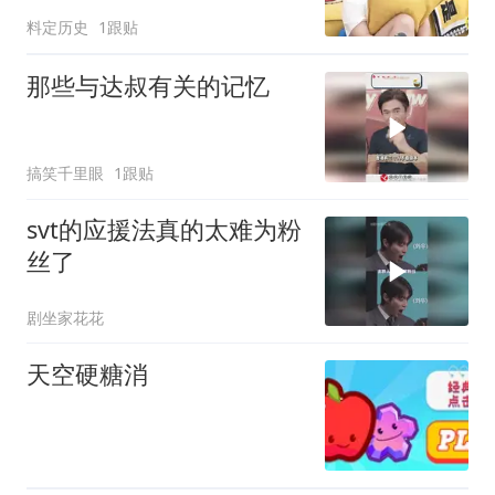
吃瓜太真实
料定历史
1跟贴
那些与达叔有关的记忆
搞笑千里眼
1跟贴
svt的应援法真的太难为粉
丝了
剧坐家花花
天空硬糖消