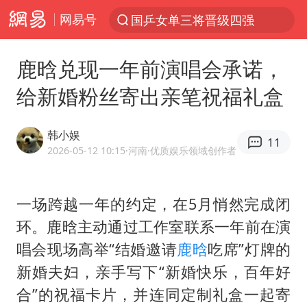
网易号
国乒女单三将晋级四强
光影经济撬动暑期消费新蓝海
鹿晗兑现一年前演唱会承诺，
陈思诚零点晒照为佟丽娅庆生
给新婚粉丝寄出亲笔祝福礼盒
郑丽文：台湾从来没有“独立”过
央视新主播李秋莹孙亚鹏亮相
韩小娱
11
几元成本的AI广告导致千万市值蒸发
2026-05-12 10:15
·河南
·优质娱乐领域创作者
情侣平潭拍日出坠崖1死1伤
一场跨越一年的约定，在5月悄然完成闭
老挝国会主席赛宋蓬逝世
环。鹿晗主动通过工作室联系一年前在演
茅台部分直营店飞天茅台提价
唱会现场高举“结婚邀请
鹿晗
吃席”灯牌的
白海豚将正面袭击贯穿浙江
新婚夫妇，亲手写下“新婚快乐，百年好
酒店回应车内过夜被收150元
合”的祝福卡片，并连同定制礼盒一起寄