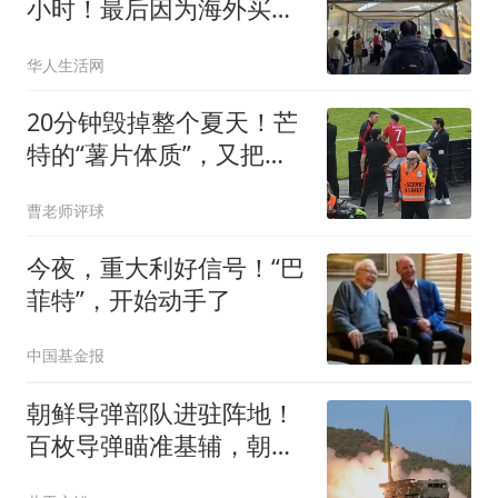
小时！最后因为海外买
了“这个”，被要求补税
华人生活网
20分钟毁掉整个夏天！芒
特的“薯片体质”，又把曼
联坑了
曹老师评球
今夜，重大利好信号！“巴
菲特”，开始动手了
中国基金报
朝鲜导弹部队进驻阵地！
百枚导弹瞄准基辅，朝军
将首次打击乌本土