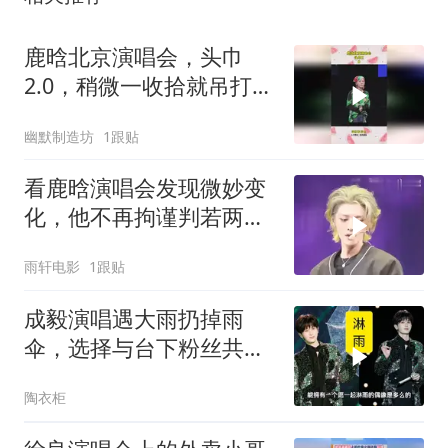
鹿晗北京演唱会，头巾
2.0，稍微一收拾就吊打内
娱男星
幽默制造坊
1跟贴
看鹿晗演唱会发现微妙变
化，他不再拘谨判若两
人，打扮花里胡哨活力足
雨轩电影
1跟贴
成毅演唱遇大雨扔掉雨
伞，选择与台下粉丝共同
淋雨合唱
陶衣柜