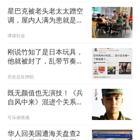
星巴克被老头老太太蹭空
调，屋内人满为患就是不
消费，店员无奈关空调，
谭谈社会
老人们热得出汗！
刚说竹知了是日本玩具，
他就被封了，乱带节奏有
风险
历史总在押韵
既无颜值也无演技！《兵
自风中来》混进个关系
户，黄景瑜也带不动
可乐谈情感
华人回美国遭海关盘查2