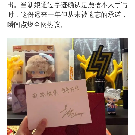
黄金牛市回来了吗
出。当新娘通过字迹确认是鹿晗本人手写
酒店花洒现排泄物住客索赔遭拒
时，这份迟来一年但从未被遗忘的承诺，
杭州全市有序停课
瞬间点燃全网热议。
夏日经济乘“热”而上 消费市场向“新”而行
36岁男演员成景区NPC后人气爆棚
新疆优化调整景区内自驾服务费
全民健身事业高质量发展
乐享全民健身 共筑健康中国