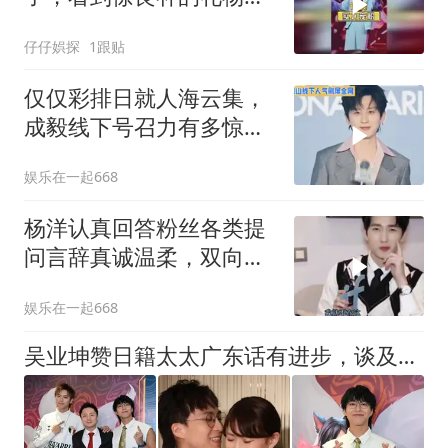
才懂教科书级宠粉
仔仔娯探
1跟贴
仅仅彩排日就人海云集，
成毅线下号召力有多惊
人？#成毅
娱乐在一起668
杨洋认真回答粉丝各类提
问言辞真诚温柔，双向奔
赴格外暖心动人！
娱乐在一起668
吴业坤赞日籍太太广东话有进步，谈及生子计划：先解决饱暖再做打算