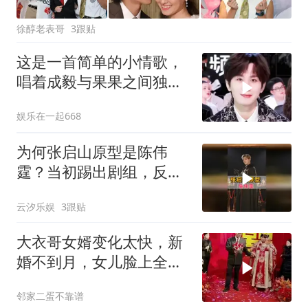
徐醇老表哥
3跟贴
这是一首简单的小情歌，
唱着成毅与果果之间独有
的羁绊！#成毅
娱乐在一起668
为何张启山原型是陈伟
霆？当初踢出剧组，反而
成就盗笔经典
云汐乐娱
3跟贴
大衣哥女婿变化太快，新
婚不到月，女儿脸上全写
着心事
邻家二蛋不靠谱