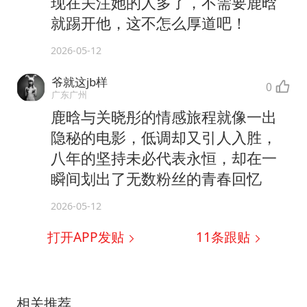
现在关注她的人多了，不需要鹿晗
就踢开他，这不怎么厚道吧！
2026-05-12
爷就这jb样
0
广东广州
鹿晗与关晓彤的情感旅程就像一出
隐秘的电影，低调却又引人入胜，
八年的坚持未必代表永恒，却在一
瞬间划出了无数粉丝的青春回忆
2026-05-12
打开APP发贴
11
条跟贴
相关推荐