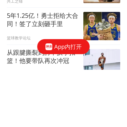
共工之锚
5年1.25亿！勇士拒给大合
同！签了立刻砸手里
篮球教学论坛
App内打开
从跟腱撕裂到胯下换手扣
篮！他要带队再次冲冠
篮球大视野
广东队续约3人，王少杰
正式离开，周鹏600万顶
薪回归
孤影来客
阿根廷足协宣布：各级赛