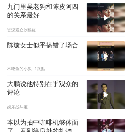
九门里吴老狗和陈皮阿四
的关系最好
资深观众刘根红
陈璇女士似乎搞错了场合
不吃鱼的小狐
1跟贴
大鹏说他特别在乎观众的
评论
娱乐战斗姬
本以为抽中咖啡机够体面
了，看到徐良补的礼物，