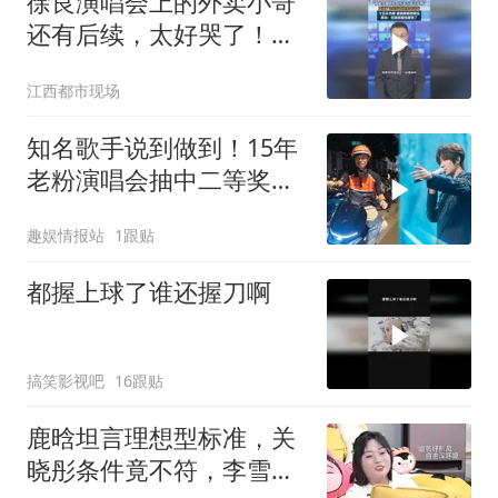
徐良演唱会上的外卖小哥
还有后续，太好哭了！抽
中咖啡机，又送了台买好
江西都市现场
保险的电动车
知名歌手说到做到！15年
老粉演唱会抽中二等奖还
收到定制电动车，贺卡祝
趣娱情报站
1跟贴
福看哭网友
都握上球了谁还握刀啊
搞笑影视吧
16跟贴
鹿晗坦言理想型标准，关
晓彤条件竟不符，李雪琴