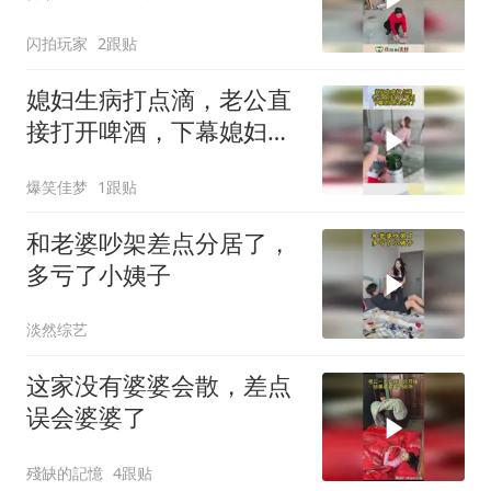
居然这样做！
闪拍玩家
2跟贴
媳妇生病打点滴，老公直
接打开啤酒，下幕媳妇反
应亮了
爆笑佳梦
1跟贴
和老婆吵架差点分居了，
多亏了小姨子
淡然综艺
这家没有婆婆会散，差点
误会婆婆了
殘缺的記憶
4跟贴