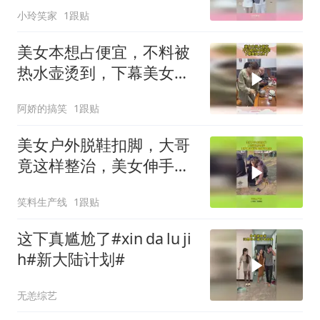
小玲笑家
1跟贴
美女本想占便宜，不料被
热水壶烫到，下幕美女太
疼了
阿娇的搞笑
1跟贴
美女户外脱鞋扣脚，大哥
竟这样整治，美女伸手瞬
间痛的面目全非
笑料生产线
1跟贴
这下真尴尬了#xin da lu ji
h#新大陆计划#
无恙综艺