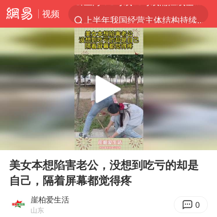
视频
上半年我国经营主体结构持续优化
美媒：美国爱国者导弹库存不足1700枚
上海有出现龙卷潜势
上海全域长途客运班次全部停运
白海豚逼近浙闽沿海
1枚就能让航母瘫痪 轰-6J实力有多强
国足U17与阿森纳决赛取消 并列冠军
00:00
00:11
上门女婿出轨女邻居多年被判重婚罪
Play
Ent
full
今日15时起福州地铁高架区段停运
美女本想陷害老公，没想到吃亏的却是
自己，隔着屏幕都觉得疼
王艺迪2-4不敌张本美和止步4强
王传君 《披荆斩棘》
崖柏爱生活
0
山东