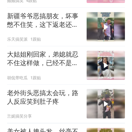
颤颤搞笑
4跟贴
新疆爷爷恶搞朋友，坏事
憋不住笑，这下返老还
童！
乐天搞笑派
1跟贴
大姑姐刚回家，弟媳就忍
不住这样做，已经不是道
德问题
胡侃带吃瓜
1跟贴
老外街头恶搞太会玩，路
人反应笑到肚子疼
兰妮搞笑分享
美女被人拽头发，丝毫不