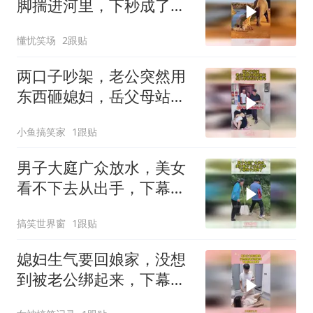
脚揣进河里，下秒成了鳄
鱼的食物
懂忧笑场
2跟贴
两口子吵架，老公突然用
东西砸媳妇，岳父母站旁
边不敢动
小鱼搞笑家
1跟贴
男子大庭广众放水，美女
看不下去从出手，下幕男
子太疼了
搞笑世界窗
1跟贴
媳妇生气要回娘家，没想
到被老公绑起来，下幕根
本不敢看