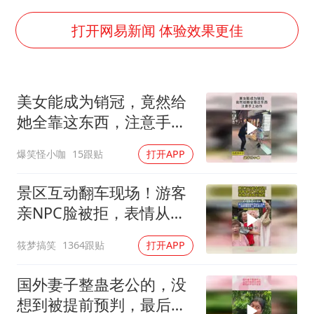
王艺迪无缘横滨赛决赛
泰国：高度重视中国游客旅游体验
打开网易新闻 体验效果更佳
于东来直播和胖东来核心团队开会
2025年小学教师减少13.19万
美女能成为销冠，竟然给
上海大部迎大暴雨
她全靠这东西，注意手上
《龙餐馆》 冲奖
动作！
爆笑怪小咖
15跟贴
打开APP
构建更高水平的全民健身公共服务体系
景区互动翻车现场！游客
亲NPC脸被拒，表情从得
意到尴尬
筱梦搞笑
1364跟贴
打开APP
国外妻子整蛊老公的，没
想到被提前预判，最后反