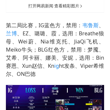
打开网易新闻 查看精彩图片
第二局比赛，IG蓝色方，禁用：
韦鲁斯
、
兰博
、EZ、璐璐、霞，选用：Breathe狼
母、Wei蔚、Nia维克托、JiaQi飞机、
Meiko牛头；BLG红色方，禁用：梦魇、
艾希、阿卡丽、娜美、安妮，选用：Bin
赛恩、Xun赵信、Kn
ig
ht发条、Viper希维
尔、ON巴德