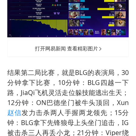
打开网易新闻 查看精彩图片
结果第二局比赛，就是BLG的表演局，30
分钟拿下比赛，10分钟：BLG四越一下
路，JiaQi飞机灵活走位躲技能逃出生天；
12分钟：ON巴德坐门被牛头顶回，Xun
赵信
发力击杀两人手握两龙领先；15分
钟：BLG拿下先锋狼母上头坐门追击，IG
被击杀三人再丢小龙；21分钟：Viper绕