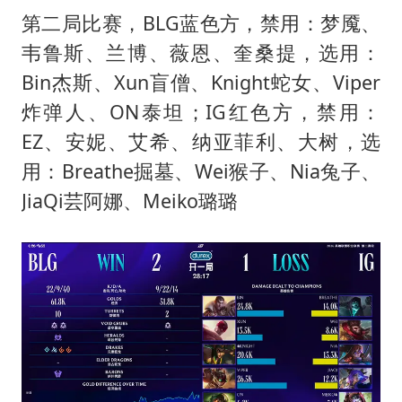
第二局比赛，BLG蓝色方，禁用：梦魇、
韦鲁斯、兰博、薇恩、奎桑提，选用：
Bin杰斯、Xun盲僧、Knight蛇女、Viper
炸弹人、ON泰坦；IG红色方，禁用：
EZ、安妮、艾希、纳亚菲利、大树，选
用：Breathe掘墓、Wei猴子、Nia兔子、
JiaQi芸阿娜、Meiko璐璐