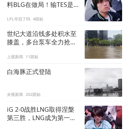
料BLG在做局！输TES是
为了让Bin王者归来
LPL夺冠了吗
4跟贴
世纪大道沿线多处积水至
膝盖，多台泵车全力抢
排，建议市民尽量避免附
上观新闻
11跟贴
近出行
白海豚正式登陆
央视新闻
202跟贴
iG 2-0战胜LNG取得涅槃
第三胜，LNG成为第一支
被淘汰的队伍