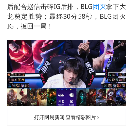
后配合赵信击碎IG后排，BLG
团灭
拿下大
龙奠定胜势；最终30分58秒，BLG团灭
IG，扳回一局！
打开网易新闻 查看精彩图片