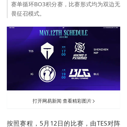
构建更高水平的全民健身公共服务体系
赛单循环BO3积分赛，比赛形式均为双边无
云南一男子胃中取出180颗铁钉
畏征召模式。
景区回应“麦积山石窟看完需2000元”
曹颖儿子首次演长剧
奋力开创中国式现代化建设新局面
打开网易新闻 查看精彩图片
按照赛程，5月12日的比赛，由TES对阵