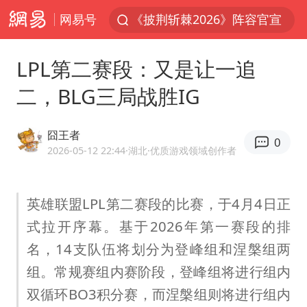
网易号
《披荆斩棘2026》阵容官宣
杭州机场已取消航班388架次
LPL第二赛段：又是让一追
浙江省委书记：该停下的坚决停下来
二，BLG三局战胜IG
中国籍豪华游艇富商之子在泰国被杀
白海豚北上或致京津冀暴雨
囧王者
0
美将每月供乌爱国者拦截导弹
2026-05-12 22:44
·湖北
·优质游戏领域创作者
国足U17与阿森纳决赛取消 并列冠军
英雄联盟LPL第二赛段的比赛，于4月4日正
新疆一婚礼线上邀请引热议
式拉开序幕。基于2026年第一赛段的排
《龙餐馆》 冲奖
名，14支队伍将划分为登峰组和涅槃组两
世界第1特鲁姆普斯诺克中国赛一轮游
组。常规赛组内赛阶段，登峰组将进行组内
上门女婿出轨女邻居多年被判重婚罪
双循环BO3积分赛，而涅槃组则将进行组内