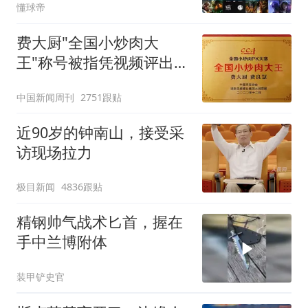
懂球帝
费大厨"全国小炒肉大
王"称号被指凭视频评出
官方回应
中国新闻周刊
2751跟贴
近90岁的钟南山，接受采
访现场拉力
极目新闻
4836跟贴
精钢帅气战术匕首，握在
手中兰博附体
装甲铲史官