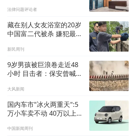
罪吗？
法律问题评论者
藏在别人女友浴室的20岁
中国富二代被杀 嫌犯最新
发声
新民周刊
9岁男孩被巨浪卷走近48
小时 目击者：保安曾喊话
劝阻
大风新闻
国内车市"冰火两重天":5
万小车卖不动 40万以上的
抢购
中国新闻周刊