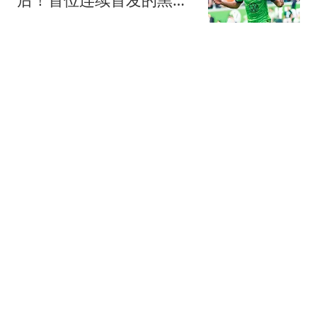
新星，值得期待
振刚说足球
喜讯！津门虎踢鲁能首发
阵容有望迎来两位奇兵，
都曾效力泰山队
振刚说足球
受台风"白海豚"影响 中国
第一高楼千吨阻尼器摆动
明显
极目新闻
iPhone Ultra 折叠屏，配
色确定！
花果科技