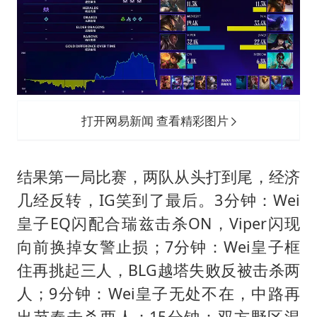
打开网易新闻 查看精彩图片
结果第一局比赛，两队从头打到尾，经济
几经反转，IG笑到了最后。3分钟：Wei
皇子EQ闪配合瑞兹击杀ON，Viper闪现
向前换掉女警止损；7分钟：Wei皇子框
住再挑起三人，BLG越塔失败反被击杀两
人；9分钟：Wei皇子无处不在，中路再
出节奏击杀两人；15分钟：双方野区混