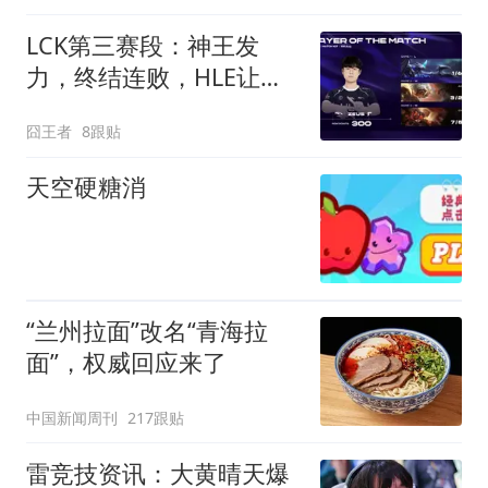
LCK第三赛段：神王发
力，终结连败，HLE让一
追二，击败T1
囧王者
8跟贴
天空硬糖消
“兰州拉面”改名“青海拉
面”，权威回应来了
中国新闻周刊
217跟贴
雷竞技资讯：大黄晴天爆