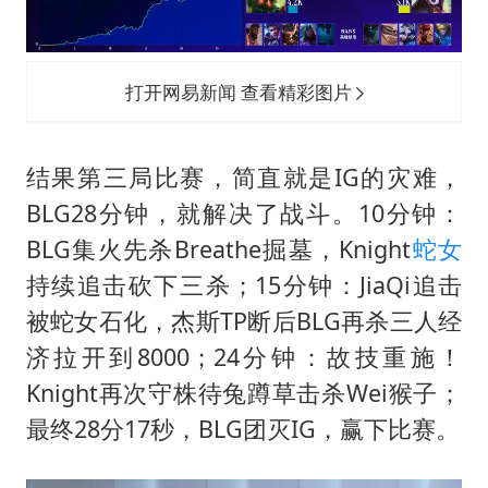
打开网易新闻 查看精彩图片
结果第三局比赛，简直就是IG的灾难，
BLG28分钟，就解决了战斗。10分钟：
BLG集火先杀Breathe掘墓，Knight
蛇女
持续追击砍下三杀；15分钟：JiaQi追击
被蛇女石化，杰斯TP断后BLG再杀三人经
济拉开到8000；24分钟：故技重施！
Knight再次守株待兔蹲草击杀Wei猴子；
最终28分17秒，BLG团灭IG，赢下比赛。