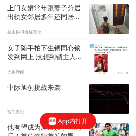
上门女婿常年跟妻子分居
出轨女邻居多年还同居生
子
都市快报橙柿互动
女子随手拍下生锈同心锁
发到网上 没想到锁主人回
复了
大象新闻
中际旭创挑战来袭
富凯财经
App内打开
他有望成为唐田接手鲁能
后！首位连续首发的黑马