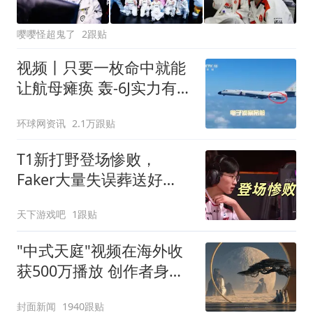
嘤嘤怪超鬼了
2跟贴
视频丨只要一枚命中就能
让航母瘫痪 轰-6J实力有多
强？
环球网资讯
2.1万跟贴
T1新打野登场惨败，
Faker大量失误葬送好
局，Oner场下大笑图火了
天下游戏吧
1跟贴
"中式天庭"视频在海外收
获500万播放 创作者身份
披露
封面新闻
1940跟贴