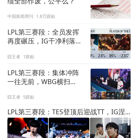
绩全部作废，公平么？
中国新闻周刊
1.8万跟贴
LPL第三赛段：全员发挥
再度碾压，IG干净利落横
扫LNG
囧王者
1跟贴
LPL第三赛段：集体冲阵
一往无前，WBG横扫
LNG，取得赛段首胜
囧王者
5跟贴
LPL第三赛段：TES登顶后迎战TT，IG涅槃组再遇LNG！