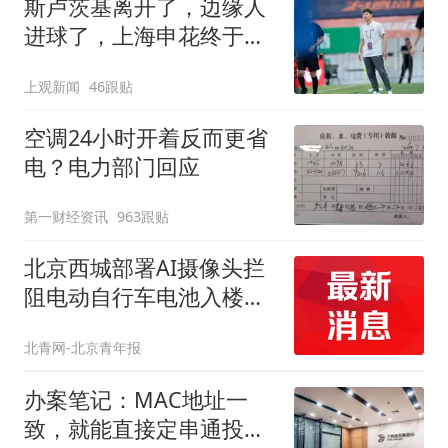
斯卢茨基离开了，边缘人
进球了，上海申花终于止
住中超三连败颓势
上观新闻
46跟贴
空调24小时开着反而更省
电？电力部门回应
第一财经资讯
963跟贴
北京西城部署AI摄像头拦
阻电动自行车电池入楼，
0.3秒预警3分钟上门处置
北青网-北京青年报
办案笔记：MAC地址一
致，就能直接定串通投标