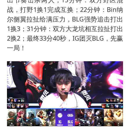
战，打野1换1完成互换；22分钟：Bin纳
尔侧翼拉扯给满压力，BLG强势追击打出
1换3；31分钟：双方大龙坑相互拉扯打出
2换2；最终33分40秒，IG团灭BLG，先赢
一局！