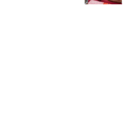
嘲：大学是捐楼上的吧？
世界圈
获国际足联高层力挺，因
凡蒂诺首次公开道歉
界面新闻
泰航拒载中国乘客安保人
员做"拉眼角"动作 机场再
回应
都市快报橙柿互动
韩红基金会再遭质疑！采
购救护车登记注册地址，
实际为一家保洁设备公
火山詩话
司，现场工作人员表示从
热搜