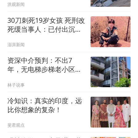
洪观新闻
30刀刺死19岁女孩 死刑改
死缓当事人：已付出沉重
代价
澎湃新闻
资深中介预判：不出7
年，无电梯步梯老小区出
现这4种现状
林子说事
冷知识：真实的印度，远
比你想象的复杂！
斐君观点