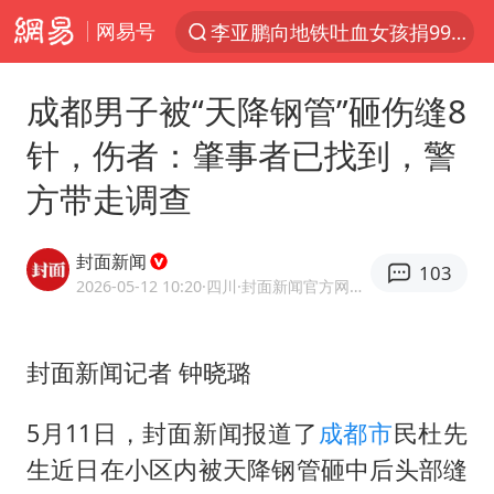
网易号
李亚鹏向地铁吐血女孩捐99999元
探寻“技能+”促就业创业新路
成都男子被“天降钢管”砸伤缝8
周杰伦方辟谣“私生子”传闻
针，伤者：肇事者已找到，警
山东财大教授刘海明逝世 终年38岁
方带走调查
官方通报传销头目出狱办书院
逃犯看演唱会 刚出地铁就被逮住
封面新闻
103
台风白海豚可能在浙江登陆
2026-05-12 10:20
·四川
·封面新闻官方网易号
因凡蒂诺首次公开道歉
《Monica》填词人黎彼得去世
封面新闻记者 钟晓璐
人贩子“梅姨”真实姓名曝光
5月11日，封面新闻报道了
成都市
民杜先
谷歌首席科学家Jeff Dean离职创业
生近日在小区内被天降钢管砸中后头部缝