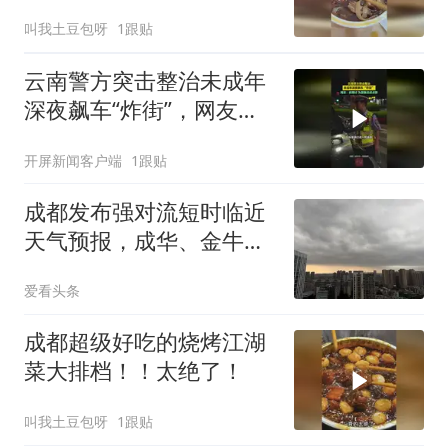
叫我土豆包呀
1跟贴
云南警方突击整治未成年
深夜飙车“炸街”，网友：
抓得好！为警察叔叔点赞
开屏新闻客户端
1跟贴
#整治炸街
成都发布强对流短时临近
天气预报，成华、金牛、
锦江、青羊等发布雷电黄
爱看头条
色预警
成都超级好吃的烧烤江湖
菜大排档！！太绝了！
叫我土豆包呀
1跟贴