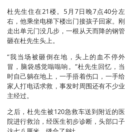
杜先生住在21楼。5月7日晚7点40分左
右，他乘坐电梯下楼出门接孩子回家。刚
走出单元门没几步，一根从天而降的钢管
砸在杜先生头上。
“我当场被砸倒在地，头上的血不停外
冒，脑袋感觉嗡嗡响。”杜先生回忆，当
时自己躺在地上，一手捂着伤口，一手给
家人打电话求救，事发时周围还有不少业
主经过。
之后，杜先生被120急救车送到附近的医
院进行救治，经医生初步诊断，头部口子
达七八厘米，缝合了8针。