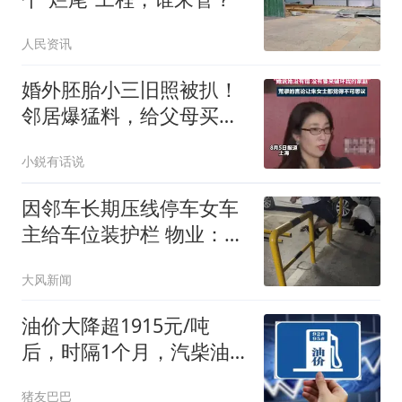
人民资讯
婚外胚胎小三旧照被扒！
邻居爆猛料，给父母买
129平大房全家嘚瑟
小鋭有话说
因邻车长期压线停车女车
主给车位装护栏 物业：不
建议
大风新闻
油价大降超1915元/吨
后，时隔1个月，汽柴油“2
连涨”后又大降，下次8月
猪友巴巴