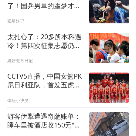
了！国乒男单的噩梦才刚
开始
观星娱记
太扎心了：20多所本科遇
冷！第四次征集志愿仍然
0投档，原因很现实
妍妍教育日记
CCTV5直播，中国女篮PK
尼日利亚队，首发五虎预
测，宫鲁鸣第一枪
体坛小快灵
游客伊犁遭遇奇葩账单：
睡车里被酒店收150元"住
宿费"