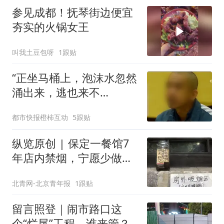
参见成都！抚琴街边便宜
夯实的火锅女王
叫我土豆包呀
1跟贴
“正坐马桶上，泡沫水忽然
涌出来，逃也来不
及……”93岁老人被吓到！
都市快报橙柿互动
5跟贴
2个月20次，上海多户居
民家马桶泡沫喷涌，原因
纵览原创 | 保定一餐馆7
不明
年店内禁烟，宁愿少做生
意也决不妥协，店内清清
北青网-北京青年报
1跟贴
爽爽是最大收获，老板呼
吁全民抵制室内吸烟
留言照登｜闹市路口这
个“烂尾”工程，谁来管？