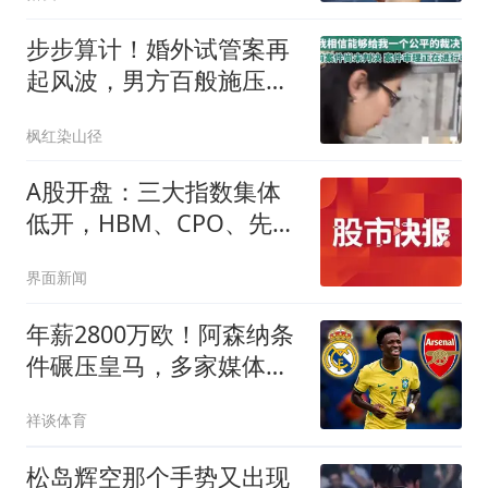
14日调价，预跌近0.34元/
升！
步步算计！婚外试管案再
起风波，男方百般施压，
原配陷入绝境
枫红染山径
A股开盘：三大指数集体
低开，HBM、CPO、先进
封装等概念走弱
界面新闻
年薪2800万欧！阿森纳条
件碾压皇马，多家媒体确
定，球迷无奈
祥谈体育
松岛辉空那个手势又出现