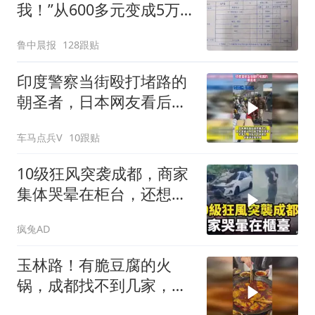
我！”从600多元变成5万
元，57岁保洁阿姨做医美
鲁中晨报
128跟贴
后眼睛肿到流泪、视物模
糊
印度警察当街殴打堵路的
朝圣者，日本网友看后却
羡慕不已
车马点兵V
10跟贴
10级狂风突袭成都，商家
集体哭晕在柜台，还想假
期能大赚一笔！
疯兔AD
玉林路！有脆豆腐的火
锅，成都找不到几家，真
的好好吃