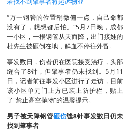
若找不到肇事者将起诉物业
“万一钢管的位置稍微偏一点，自己命都
没有了，想想都后怕。”5月7日晚，成都
一小区，一根钢管从天而降，出门接娃的
杜先生被砸倒在地，鲜血不停往外冒。
事发数日，伤者仍在医院接受治疗，头部
缝合了8针，但肇事者仍未找到。5月11
日，记者前往事发小区进行了走访，目前
该小区单元门上方已装上防护栏，贴上
了“禁止高空抛物”的温馨提示。
男子被天降钢管
砸伤
缝8针事发数日仍未
找到肇事者