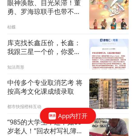
眼神涣散、目光呆滞！董
勇、罗海琼联手也带不动
这个“拖油瓶”！
枯蝶
库克找长鑫压价，长鑫：
我跟三星一个价，你爱买
不买
知法而形
中传多个专业取消艺考 将
按高考文化课成绩录取
都市快报橙柿互动
App内打开
“985的大学生，还不如80
岁老人！”回农村写礼簿被