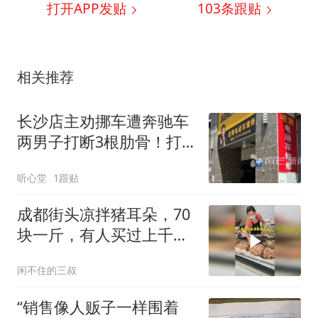
打开APP发贴
103
条跟贴
相关推荐
长沙店主劝挪车遭奔驰车
两男子打断3根肋骨！打
人者态度驾车逃离！
听心堂
1跟贴
成都街头凉拌猪耳朵，70
块一斤，有人买过上千块
的
闲不住的三叔
“销售像人贩子一样围着