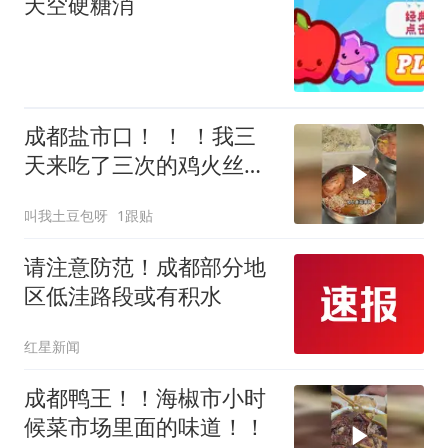
天空硬糖消
成都盐市口！ ！ ！我三
天来吃了三次的鸡火丝真
的好好吃
叫我土豆包呀
1跟贴
请注意防范！成都部分地
区低洼路段或有积水
红星新闻
成都鸭王！！海椒市小时
候菜市场里面的味道！！