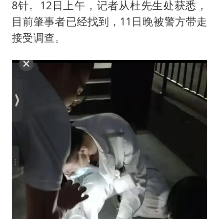
“银行午休1.5小时”留个窗口行不行
8针。12日上午，记者从杜先生处获悉，
41岁女子为鼓励女儿考上985研究生
目前肇事者已经找到，11日晚被警方带走
接受调查。
蜜雪冰城员工抽烟收银 门店现已停业
陕西柞水遭遇暴雨五千余户群众转移
汕头市政府被约谈
董路致歉：泰国10岁黑人父母是伪造的
13岁少年白天写作业晚上夜市炒粉
总书记关心百姓身边这些民生大事