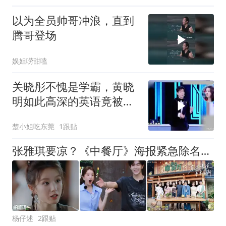
以为全员帅哥冲浪，直到
腾哥登场
娱姐唠甜嗑
关晓彤不愧是学霸，黄晓
明如此高深的英语竟被她
猜出
楚小姐吃东莞
1跟贴
张雅琪要凉？《中餐厅》海报紧急除名、品牌方下架物料，掉粉13万
杨仔述
2跟贴