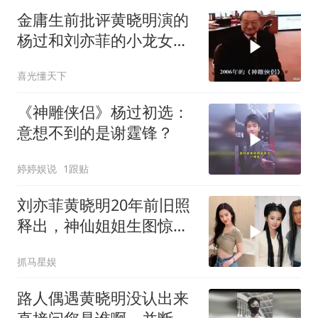
金庸生前批评黄晓明演的
杨过和刘亦菲的小龙女，
理由让人服气
喜光懂天下
《神雕侠侣》杨过初选：
意想不到的是谢霆锋？
婷婷娱说
1跟贴
刘亦菲黄晓明20年前旧照
释出，神仙姐姐生图惊
艳，从小美到大
抓马星娱
路人偶遇黄晓明没认出来