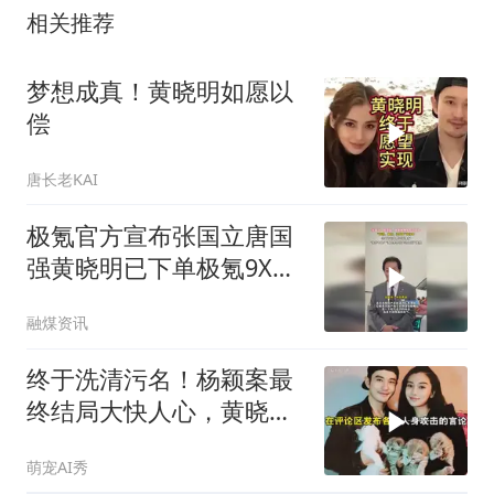
相关推荐
梦想成真！黄晓明如愿以
偿
唐长老KAI
极氪官方宣布张国立唐国
强黄晓明已下单极氪9X五
座版：国产新能源是骄
融煤资讯
傲“九五至尊”
终于洗清污名！杨颖案最
终结局大快人心，黄晓明
的评价一针见血
萌宠AI秀