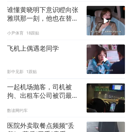
谁懂黄晓明下意识瞪向张
雅琪那一刻，他也在替姜
妍鸣不平吧
小尹体育
18跟贴
飞机上偶遇老同学
影中见影
1跟贴
一起机场抛客，司机被
拘、出租车公司被罚最高
20万
数读网约车
医院外卖取餐点频频“丢