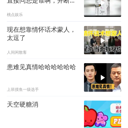
直接问您是谁啊，并断定
一句，帅哥！
桃点娱乐
现在想靠情怀话术蒙人，
太逗了
人间闲散客
患难见真情哈哈哈哈哈哈
上班摸鱼一级选手
天空硬糖消