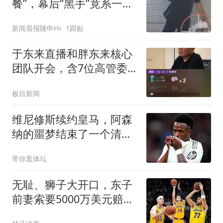
餐”，幕后“黑手”竟系一名
外卖员
新闻晨报随申Hi
1跟贴
于东来直播和胖东来核心
团队开会，含7位高管委
员会成员，要求高管必须
极目新闻
满足这个条件
维尼修斯续约皇马，阿森
纳的噩梦结束了一个清空
社媒的举动，让无数球迷
带你逛体坛
心碎
无耻、狮子大开口，东子
前妻索要5000万美元赔偿
金！克莱老爸：我正努力