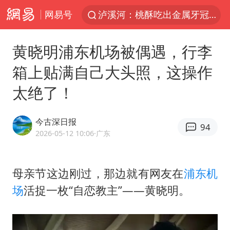
网易号
泸溪河：桃酥吃出金属牙冠视频不实
27岁女子组织卖淫集团被悬赏通缉
黄晓明浦东机场被偶遇，行李
立秋的仪式感
箱上贴满自己大头照，这操作
泰国校园枪击案死亡人数升至7人
太绝了！
改名后的“青海拉面”店
台军“汉光秀”开场闹剧多
今古深日报
94
公司“上四休三”但要降薪1000元
2026-05-12 10:06
·广东
泰高官回应中国人在泰遭歧视：全面调查
四川宜宾市高县发生4.9级地震
母亲节这边刚过，那边就有网友在
浦东机
场
活捉一枚“自恋教主”——
黄晓明
。
女子开一天一夜空调后二氧化碳中毒
男子杀人后逃进深山21年活得像野人