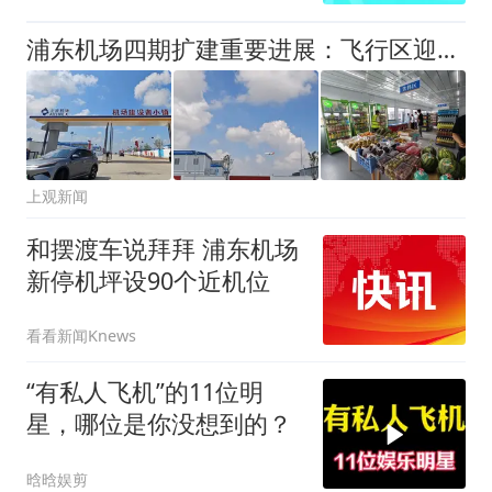
浦东机场四期扩建重要进展：飞行区迎超千名建设者，T3“飞鸟柱”全部就位
上观新闻
和摆渡车说拜拜 浦东机场
新停机坪设90个近机位
看看新闻Knews
“有私人飞机”的11位明
星，哪位是你没想到的？
晗晗娱剪