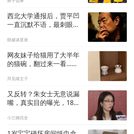
林子说事
招募克莱！
西北大学通报后，贾平凹
一直沉默不语，最刺眼的
不是冷漠而是切割
朗威谈星座
网友妹子给猫用了大半年
的猫碗，翻过来一看…被
自己蠢笑了
拜见喵主子
又反转？朱女士无意说漏
嘴，真实目的曝光，18岁
女儿成“牺牲品”
小兰聊历史
1岁宝宝碰坏房间纸巾盒