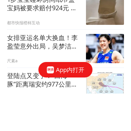
宝妈被要求赔付924元 酒
店回应
都市快报橙柿互动
女排亚运名单大换血！李
盈莹意外出局，吴梦洁挑
大梁，郎平说对了
尺素a
App内打开
登陆点又变了！“白海
豚”距离瑞安约977公里！
暴雨大暴雨要来了
黑哥讲现代史
这个30岁的小姑娘能有多
好色？2016年，女子趁着