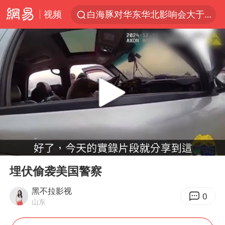
视频
白海豚对华东华北影响会大于巴威
于东来回应胖东来近25年老店年底关闭
《披荆斩棘2026》阵容官宣
全球最大级别运输船通过长江大桥
独闯南太行的失联女生最后轨迹已确认
上海全力守护市民“菜篮子”
国足U17与阿森纳决赛取消 并列冠军
00:00
07:59
白海豚北上或致京津冀暴雨
Play
Ent
full
构建更高水平的全民健身公共服务体系
埋伏偷袭美国警察
上门女婿出轨女邻居多年被判重婚罪
黑不拉影视
0
山东
香港刷新1884年以来最高气温纪录