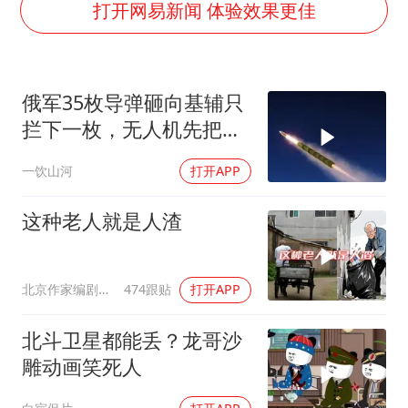
新疆一婚礼线上邀请引热议
打开网易新闻 体验效果更佳
《龙餐馆》 冲奖
存款市场为何两极分化
俄军35枚导弹砸向基辅只
云南一男子胃中取出180颗铁钉
拦下一枚，无人机先把爱
以军士兵把枪口对准中国记者
国者耗干了，泽连斯基的
一饮山河
打开APP
奋力开创中国式现代化建设新局面
秋天反攻成了笑话
这种老人就是人渣
北京作家编剧肥猪满圈
474跟贴
打开APP
北斗卫星都能丢？龙哥沙
雕动画笑死人