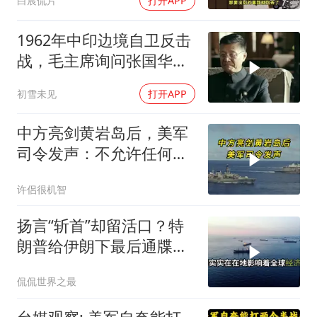
白宸侃片
打开APP
1962年中印边境自卫反击
战，毛主席询问张国华能
否获胜
初雪未见
打开APP
中方亮剑黄岩岛后，美军
司令发声：不允许任何国
家主宰印太
许侶很机智
扬言“斩首”却留活口？特
朗普给伊朗下最后通牒，
这盘棋下得真精
侃侃世界之最