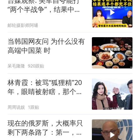
台媒观察: 美军自夸能打
“两个半战争”，结果中东
这一仗，连半个都兜不住
邮轮摄影师阿嗵
当韩国网友问 为什么没有
高端中国菜 时
呆毛隆隆
920跟贴
林青霞：被骂“狐狸精”20
年，眼睛被射瞎，那个男
人只问了一句“谁来出机票
周周说娱
1跟贴
钱？”
现在的俄罗斯，大概率只
剩下两条路了：第一，把