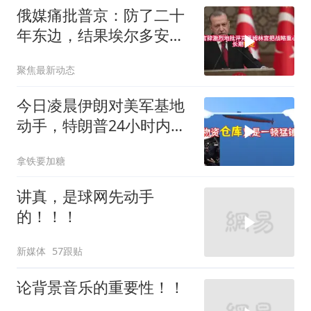
俄媒痛批普京：防了二十
年东边，结果埃尔多安把
后院抄了
聚焦最新动态
今日凌晨伊朗对美军基地
动手，特朗普24小时内服
软
拿铁要加糖
讲真，是球网先动手
的！！！
新媒体
57跟贴
论背景音乐的重要性！！