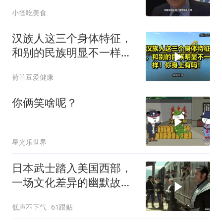
吞进去的地盘全部吐出来
小怪吃美食
汉族人这三个身体特征，
和别的民族明显不一样！
你身上有吗！
荷兰豆爱健康
你俩笑啥呢？
星光乐世界
日本武士踏入美国西部，
一场文化差异的幽默故事
即将开
低声不下气
61跟贴