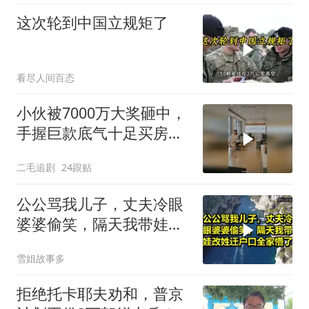
这次轮到中国立规矩了
看尽人间百态
小伙被7000万大奖砸中，
手握巨款底气十足买房不
问价！
二毛追剧
24跟贴
公公骂我儿子，丈夫冷眼
婆婆偷笑，隔天我带娃改
姓迁户口全家懵了！
雪姐故事多
拒绝托卡耶夫劝和，普京