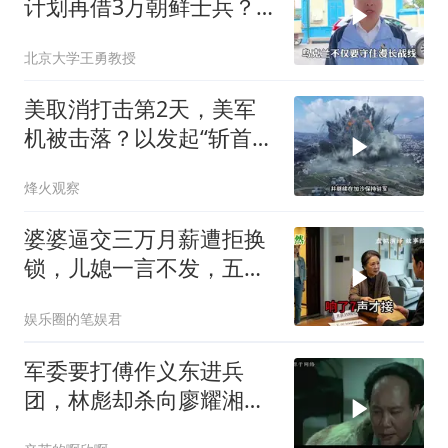
计划再借3万朝鲜士兵？
泽连斯基处境不妙
北京大学王勇教授
美取消打击第2天，美军
机被击落？以发起“斩首行
动”
烽火观察
婆婆逼交三万月薪遭拒换
锁，儿媳一言不发，五天
后丈夫收传票
娱乐圈的笔娱君
军委要打傅作义东进兵
团，林彪却杀向廖耀湘，
毛主席：用兵神了