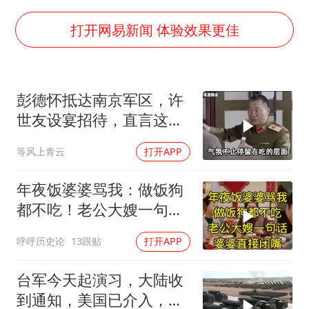
24小时不关空调 电费会更低吗
把党建设得更加坚强有力
打开网易新闻 体验效果更佳
宇树科技王兴兴身家有望超200亿元
村民谈“梅姨”：叫的其实是“媒姨”
彭德怀抵达南京军区，许
中国养老床位“三连降”
世友设宴招待，直言这是
贵州轮胎子公司获美国退税8136万
最高的标准
等风上青云
打开APP
郑国霖回应去景区上班被保安拦下
奋进开新局 实干挑大梁
年夜饭婆婆骂我：做饭狗
都不吃！老公大嫂一句
话，婆婆直接闭嘴
呼呼历史论
13跟贴
打开APP
台军今天起演习，大陆收
到通知，美国已介入，日