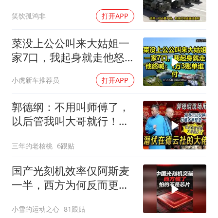
本涉台表述也变了
笑饮孤鸿非
打开APP
菜没上公公叫来大姑姐一
家7口，我起身就走他怒
喊：1万3账单谁付
小虎新车推荐员
打开APP
郭德纲：不用叫师傅了，
以后管我叫大哥就行！孔
云龙一战惊呆老郭
三年的老核桃
6跟贴
国产光刻机效率仅阿斯麦
一半，西方为何反而更
慌？
小雪的运动之心
81跟贴