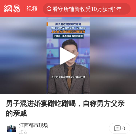
视频
看守所辅警收受10万获刑1年
以“新”破局 首发经济点亮城市消费活力
台风白海豚进入48小时警戒线
中方回应是否在太平洋海底开采稀土
台风白海豚影响中国已成定局
佛得角门将亮相智利俱乐部主场
U17国足1分钟轰2球
00:00
00:26
宇树科技发行价格150.80元/股
Play
Ent
full
五粮液渠道价一箱上涨近百元
男子混进婚宴蹭吃蹭喝，自称男方父亲
的亲戚
法国下周开始禁止未经同意的电话营销
“深圳地面沉降致车辆损坏”不实
江西都市现场
0
江西