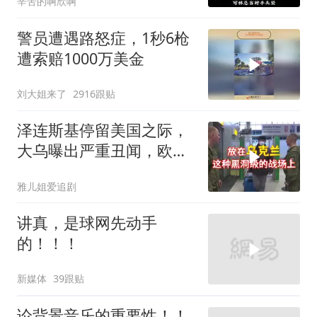
辛苦的啊欣啊
警员遭遇路怒症，1秒6枪
遭索赔1000万美金
刘大姐来了
2916跟贴
泽连斯基停留美国之际，
大乌曝出严重丑闻，欧洲
或彻夜难眠
雅儿姐爱追剧
讲真，是球网先动手
的！！！
新媒体
39跟贴
论背景音乐的重要性！！