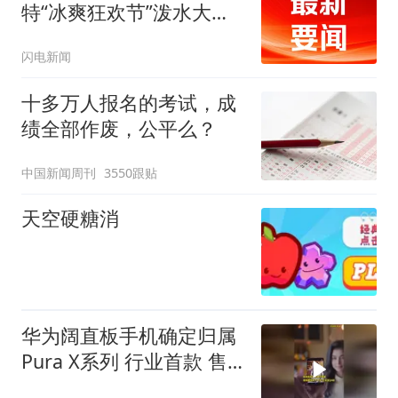
特“冰爽狂欢节”泼水大战
等你来
闪电新闻
十多万人报名的考试，成
绩全部作废，公平么？
中国新闻周刊
3550跟贴
天空硬糖消
华为阔直板手机确定归属
Pura X系列 行业首款 售
价预计7000元起