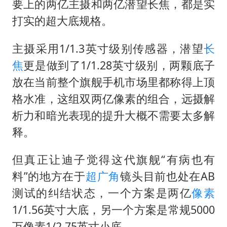
要上的两亿主摄和两亿潜望长焦，都是实
打实的超大底规格。
主摄采用1/1.3英寸级别传感器，潜望
长
焦
更是做到了1/1.28英寸级别，两颗底子
放在当前整个旗舰手机市场里都称得上顶
格水准，这组双两亿像素的组合，远摄解
析力和暗光表现的提升大概不需要太多解
释。
但真正让迪子觉得这代旗舰“有病也有
料”的地方在于
超广角
镜头目前也处在AB
测试的纠结状态，一个方案是两亿
像素
1/1.56英寸大底，另一个方案是常规5000
万像素1/2.75英寸小底。