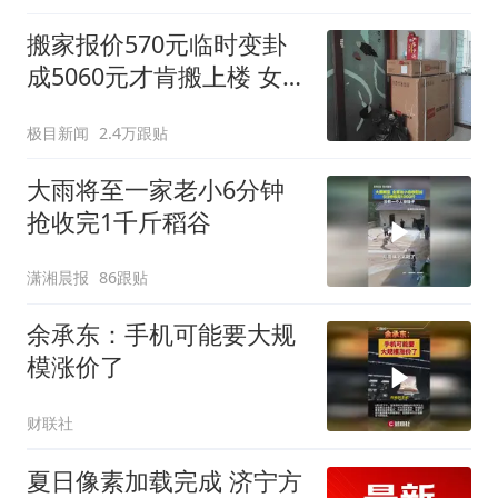
搬家报价570元临时变卦
成5060元才肯搬上楼 女子
傻眼
极目新闻
2.4万跟贴
大雨将至一家老小6分钟
抢收完1千斤稻谷
潇湘晨报
86跟贴
余承东：手机可能要大规
模涨价了
财联社
夏日像素加载完成 济宁方