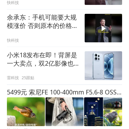
快科技
余承东：手机可能要大规
模涨价 否则原本的价格都
在亏损销售
快科技
小米18发布在即！背屏是
一大卖点，双2亿影像也
安排上了
雷科技
25跟贴
5499元 索尼FE 100-400mm F5.6-8 OSS镜头发布：平民也能打鸟