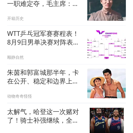
一职难定夺，毛主席：请
在青岛的子敬出山
开箱历史
WTT乒乓冠军赛赛程表！
8月9日男单决赛对阵表！
女单决赛对阵时间
顺静自然
朱茵和郭富城那半年，卡
在公开、稳定和边界上，
最后谁都没敢先交出自己
动物奇奇怪怪
太解气，哈登这一次赌对
了！骑士补强继续，全新
阵容给了他底气