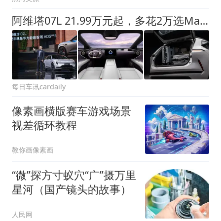
阿维塔07L 21.99万元起，多花2万选Max+，值在哪？
每日车讯cardaily
像素画横版赛车游戏场景
视差循环教程
教你画像素画
“微”探方寸蚁穴“广”摄万里
星河（国产镜头的故事）
人民网