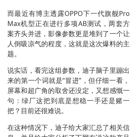
陈思诚零点晒照为佟丽娅庆生
夏日经济乘“热”而上 消费市场向“新”而行
而最近有博主透露OPPO下一代旗舰Pro
Max机型正在进行多项AB测试，两套方
36岁男演员成景区NPC后人气爆棚
案齐头并进，影像参数更是堆到了一个让
身体出现这几个信号可能是肝在求救
人倒吸凉气的程度，这就是这次爆料的主
宇树王兴兴被问了360多个问题
题。
几元成本的AI广告导致千万市值蒸发
说实话，看完这组参数，迪子脑子里蹦出
台当局重金为“台独”织“皇帝新衣”
来的第一个词就是“冒进”，但仔细一看，
乐享全民健身 共筑健康中国
屏幕和超广角的取舍还没定，又想感慨一
句：绿厂这把到底是想稳一手还是赌一
把？目前还很难说。
在这种情况下，迪子给大家汇总了相关信