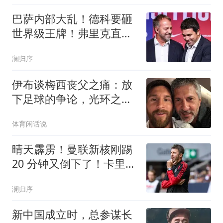
巴萨内部大乱！德科要砸
世界级王牌！弗里克直接
说不
澜归序
伊布谈梅西丧父之痛：放
下足球的争论，光环之下
他只是一名普通儿子
体育闲话说
晴天霹雳！曼联新核刚踢
20 分钟又倒下了！卡里克
哭晕
澜归序
新中国成立时，总参谋长