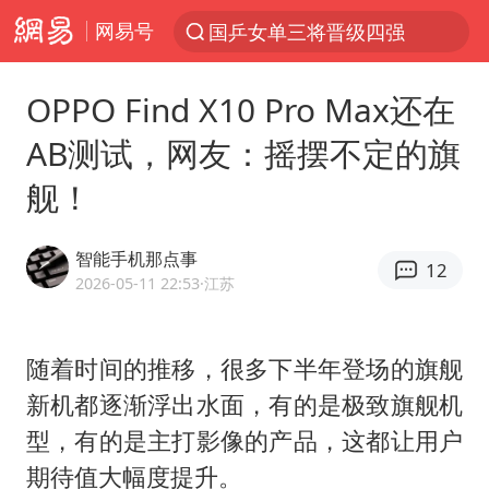
网易号
国乒女单三将晋级四强
光影经济撬动暑期消费新蓝海
OPPO Find X10 Pro Max还在
三警齐发！多地10级以上雷暴大风
AB测试，网友：摇摆不定的旗
马克·艾伦退出斯诺克中国公开赛
舰！
日本发布排名：“中国第一，美日德韩英法居后”
央视新主播李秋莹孙亚鹏亮相
智能手机那点事
12
情侣平潭拍日出坠崖1死1伤
2026-05-11 22:53
·江苏
大V：马科斯把路走绝了
白海豚将正面袭击贯穿浙江
随着时间的推移，很多下半年登场的旗舰
新机都逐渐浮出水面，有的是极致旗舰机
购飞机票7分钟后退票被扣2022元
型，有的是主打影像的产品，这都让用户
杭州全市有序停课
期待值大幅度提升。