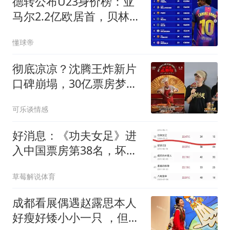
德转公布U23身价榜：亚
马尔2.2亿欧居首，贝林厄
姆1.6亿欧次之
懂球帝
彻底凉凉？沈腾王炸新片
口碑崩塌，30亿票房梦
碎，周星驰躺赢
可乐谈情感
好消息：《功夫女足》进
入中国票房第38名，坏消
息：将止步于38名
草莓解说体育
成都看展偶遇赵露思本人
好瘦好矮小小一只 ，但她