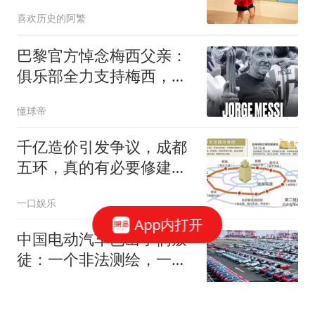
长相甜美皮肤巨好
喜欢历史的阿繁
巴黎官方悼念梅西父亲：
俱乐部全力支持梅西，愿
豪尔赫安息
懂球帝
千亿造价引发争议，成都
五环，真的有必要修建全
线双层高架吗？
一口娱乐
App内打开
中国电动汽车已出了俩叛
徒：一个非法测绘，一个
非法谈判
刘哥谈体育