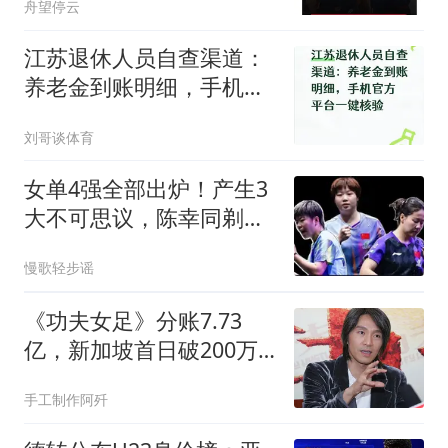
舟望停云
江苏退休人员自查渠道：
养老金到账明细，手机官
方平台一键核验
刘哥谈体育
女单4强全部出炉！产生3
大不可思议，陈幸同剃光
头，蒯曼强势爆发
慢歌轻步谣
《功夫女足》分账7.73
亿，新加坡首日破200万
新元，周星驰赢麻了
手工制作阿歼