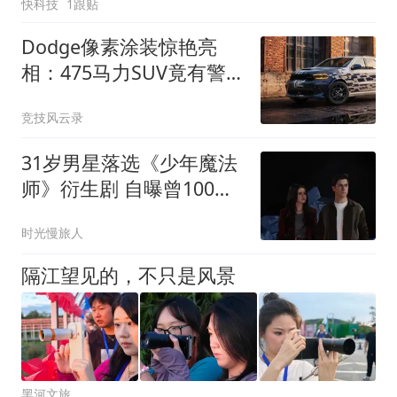
快科技
1跟贴
Dodge像素涂装惊艳亮
相：475马力SUV竟有警
车既视感
竞技风云录
31岁男星落选《少年魔法
师》衍生剧 自曝曾100%
答应回归
时光慢旅人
隔江望见的，不只是风景
黑河文旅