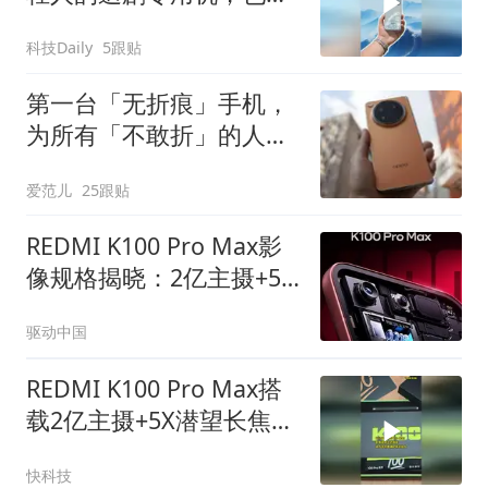
接单利器，更能放心给父
科技Daily
5跟贴
母用
第一台「无折痕」手机，
为所有「不敢折」的人而
来｜OPPP Find N6 评测
爱范儿
25跟贴
REDMI K100 Pro Max影
像规格揭晓：2亿主摄+5X
潜望长焦，这次影像要"拉
驱动中国
满"
REDMI K100 Pro Max搭
载2亿主摄+5X潜望长焦
+50MP超广角
快科技