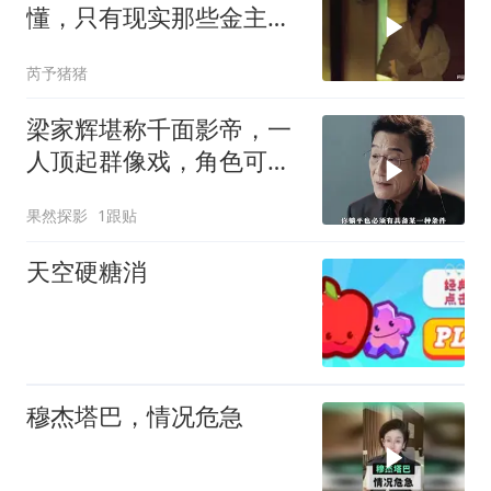
懂，只有现实那些金主看
了谁都懂
芮予猪猪
梁家辉堪称千面影帝，一
人顶起群像戏，角色可塑
性超强
果然探影
1跟贴
天空硬糖消
穆杰塔巴，情况危急