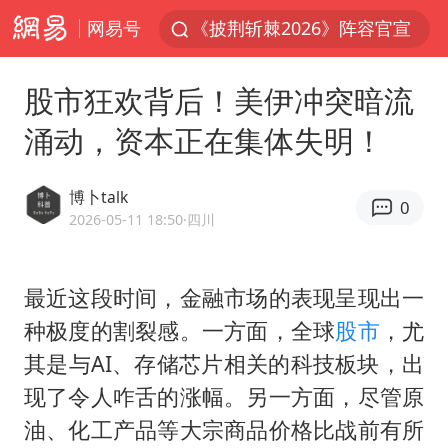
网易号
《披荆斩棘2026》阵容官宣
杭州机场已取消航班388架次
股市狂欢背后！美伊冲突暗流
浙江省委书记：该停下的坚决停下来
涌动，资本正在集体失明！
中国籍豪华游艇富商之子在泰国被杀
白海豚北上或致京津冀暴雨
博卜talk
0
上海有出现龙卷潜势
2026-05-11 18:50
·四川
新疆一婚礼线上邀请引热议
最近这段时间，金融市场的表现呈现出一
广西公开征集涉黑涉恶犯罪线索
种极度的割裂感。一方面，全球
股市
，尤
中国第1高楼阻尼器摆动明显
其是与AI、存储芯片相关的科技板块，出
上海大部迎大暴雨
现了令人咋舌的涨幅。另一方面，尽管原
国足U17与阿森纳决赛取消 并列冠军
油、化工产品等大宗商品价格比战前有所