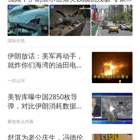
国际在线
伊朗放话：美军再动手，
就炸你们海湾的油田电
网！这回不是吓唬人
一饮山河
美智库曝中国2850枚导
弹，对比伊朗消耗数据美
军难拦截
聚焦热点内幕
舒淇为老公庆生，冯德伦