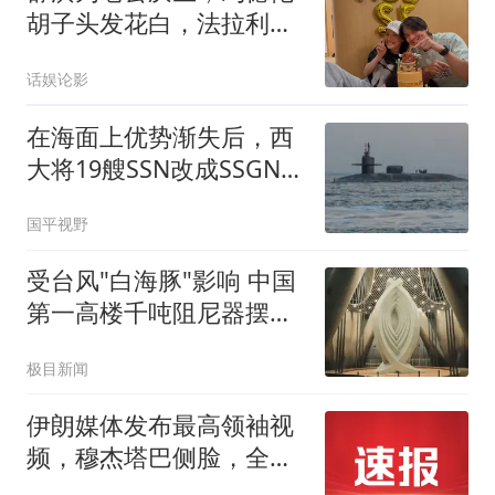
胡子头发花白，法拉利老
了还是法拉利
话娱论影
在海面上优势渐失后，西
大将19艘SSN改成SSGN，
试图隐蔽抵近打击高价值
国平视野
目标
受台风"白海豚"影响 中国
第一高楼千吨阻尼器摆动
明显
极目新闻
伊朗媒体发布最高领袖视
频，穆杰塔巴侧脸，全程
坐着，视频没有时间没有