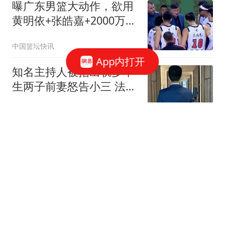
曝广东男篮大动作，欲用
黄明依+张皓嘉+2000万换
取22岁国手锋线，场均
中国篮坛快讯
16.3分5.4板
App内打开
知名主持人被指出轨多年
生两子前妻怒告小三 法院
判了
南方都市报
男子乘顺风车时猝死家属
向司机索赔18万 法院判了
封面新闻
阿莫林输球言论引曼联球
迷不满：跟着他就做好吃