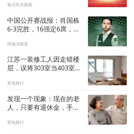
每日经济新闻
地点 任何说明，此前被传
病危“可能随时死去”
中国公开赛战报：肖国栋
6-3完胜，16强定6席，世
界第1爆冷3-6出局
球场没跑道
江苏一装修工人因走错楼
层，误将303室当403室拆
成毛坯，屋内墙面、吊
背包旅行
顶、家具家电尽数拆除，
房主一气之下报了警，结
发现一个现象：现在的老
果如何？
人，只要有退休金，手里
有钱，自己有房，大多都
背包旅行
不会和子女住一起，即使
是独生子女，也是如此