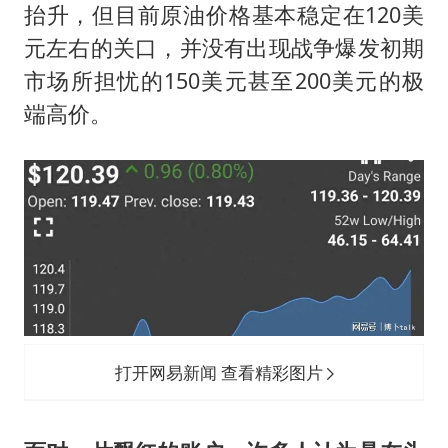
上门女婿出轨女邻居多年被判重婚罪
抬升，但目前原油价格基本稳定在120美
构建更高水平的全民健身公共服务体系
元左右的关口，并没有出现战争爆发初期
王艺迪2-4不敌张本美和止步4强
市场所担忧的150美元甚至200美元的极
端高价。
司机见竹子晃动紧急停车救下全车人
灌溉水坝被隔成鱼塘 村民投诉20余年
奋力开创中国式现代化建设新局面
打开网易新闻 查看精彩图片