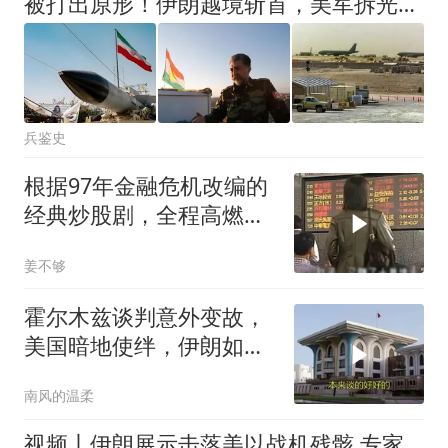
被打出原形！伊朗越境斩首，美军拆光爱国者开溜，库尔德彻底被卖
兵鉴史
根据97年金融危机改编的
经典炒股剧，全程高燃毫
无尿点！
姜不够
霍尔木兹谈判意外变故，
美国暗地使绊，伊朗如何
应对
南风的温柔
视频丨伊朗展示击落美以战机残骸 专家：典型的舆论战与心理战