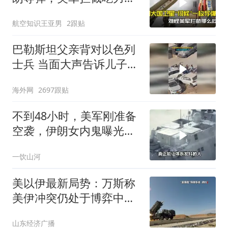
谜题解开了
航空知识王亚男
2跟贴
巴勒斯坦父亲背对以色列
士兵 当面大声告诉儿子：
永远不要害怕他们！
海外网
2697跟贴
不到48小时，美军刚准备
空袭，伊朗女内鬼曝光，
身份级别意外
一饮山河
美以伊最新局势：万斯称
美伊冲突仍处于博弈中
段；美军中央司令部司令
山东经济广播
访以讨论多战线局势；伊