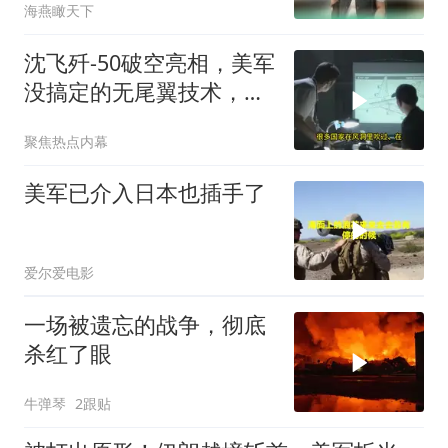
海燕瞰天下
沈飞歼-50破空亮相，美军
没搞定的无尾翼技术，被
中国拿下了
聚焦热点内幕
美军已介入日本也插手了
爱尔爱电影
一场被遗忘的战争，彻底
杀红了眼
牛弹琴
2跟贴