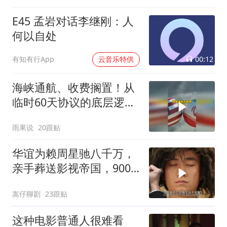
称与阿曼就霍尔木兹海峡
E45 孟岩对话李继刚：人
谈判非常接近达成协议
何以自处
00:12
有知有行App
云音乐特供
海峡通航、收费搁置！从
临时60天协议的底层逻辑
看输赢#美伊冲突
雨果说
20跟贴
华谊为赖周星驰八千万，
亲手葬送影视帝国，900
亿灰飞烟灭
嵩仔聊剧
23跟贴
这种电影普通人很难看