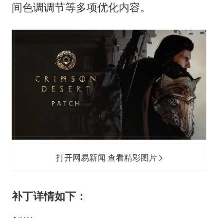
几元成本的AI广告导致千万市值蒸发
间色调调节等多项优化内容。
浙江台州《告全体市民书》
酒店回应车内过夜被收150元
梁家辉百花奖演讲落泪
大V：马科斯把路走绝了
香港正式允许“拒绝抢救”
乐享全民健身 共筑健康中国
打开网易新闻 查看精彩图片
补丁详情如下：