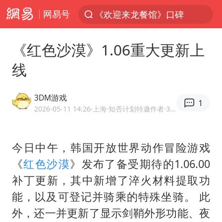
网易号
光影经济撬动暑期消费新蓝海
西湖突现狂风暴雨 游客瞬间被浇透
《红色沙漠》1.06重大更新上
视频丨中国东方电气集团原党组副书记、董事宋致远被查
线
“不怕六爷挂得多 就怕六爷挂一颗”
杭州全市有序停课
3DM游戏
1
直击东北超：哈尔滨vs通辽
2026-05-11 14:26
·上海
·知否计划特邀作者·3DMGAME官方网易号
香港宏福苑火灾或由烟头引起
今日中午，韩国开放世界动作冒险游戏
白海豚将正面袭击贯穿浙江
《
红色沙漠
》发布了备受期待的1.06.00
商场现钱学森巨幅海报 负责人回应
补丁更新，其中新增了淬火材料提取功
36岁男演员成景区NPC后人气爆棚
能，以及可登记并骑乘的特殊坐骑。 此
郑丽文：台湾从来没有“独立”过
外，还一并更新了显示剑鞘外形功能、夜