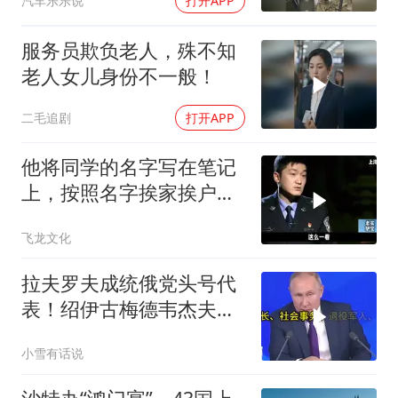
汽车乐乐说
打开APP
服务员欺负老人，殊不知
老人女儿身份不一般！
二毛追剧
打开APP
他将同学的名字写在笔记
上，按照名字挨家挨户去
杀人！
飞龙文化
拉夫罗夫成统俄党头号代
表！绍伊古梅德韦杰夫双
双出局，普京这步棋你看
小雪有话说
懂了吗