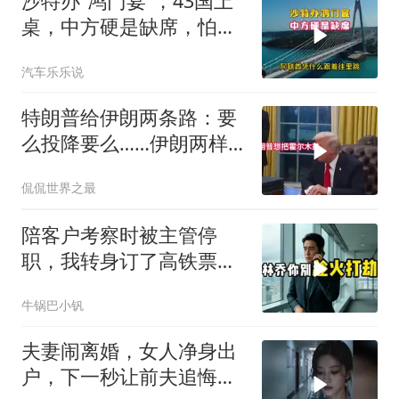
沙特办“鸿门宴”，43国上
桌，中方硬是缺席，怕得
罪伊朗？格局小了
汽车乐乐说
特朗普给伊朗两条路：要
么投降要么……伊朗两样
都不选，美军无人机又被
侃侃世界之最
打下来了
陪客户考察时被主管停
职，我转身订了高铁票。
2小时后总监急疯了：12
牛锅巴小钒
亿合同没你根本签不了
夫妻闹离婚，女人净身出
户，下一秒让前夫追悔莫