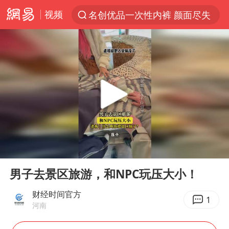
视频
名创优品一次性内裤 颜面尽失
“China Cool”火了，老外爱上中国避暑游
台风白海豚闭眼浙江上海处于危险半圆
香港宏福苑火灾或由烟头引起
网约车司机充电时猝死保险拒赔
中国父女泰国骑摩托车坠崖1死1伤
周末打虎 宋致远被查
00:00
00:22
白海豚将正面袭击贯穿浙江
Play
Ent
full
浙江台州《告全体市民书》
男子去景区旅游，和NPC玩压大小！
多个明星演唱会取消
财经时间官方
1
河南
四川宜宾市珙县发生3.4级地震