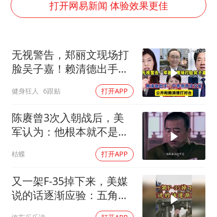
上半年国内居民出游人次34.63亿
打开网易新闻 体验效果更佳
刘浩存百花奖开幕式红裙起舞
店主称换“青海拉面”招牌后生意更好
无视警告，郑丽文现场打
泰国初中生饮弹自尽前开了26枪
脸吴子嘉！赖清德出手，
“准2万亿”之城点名支持三所大学
卢秀燕再次交底
健身狂人
6跟贴
打开APP
万岁山接盘烂尾恒大文旅城
张本智和：零封向鹏不意外
陈赓曾3次入朝战后，美
习近平心系体育强国建设
军认为：他根本就不是来
打仗的，为什么？
枯蝶
打开APP
又一架F-35掉下来，美媒
说的话逐渐应验：五角大
楼要亏大了