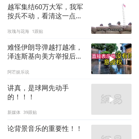
越军集结60万大军，我军
按兵不动，看清这一点便
知越南必败
玫瑰与花海
1跟贴
难怪伊朗导弹越打越准，
泽连斯基向美方举报后，
特朗普宣布不打了
阿芒娱乐说
讲真，是球网先动手
的！！！
新媒体
39跟贴
论背景音乐的重要性！！