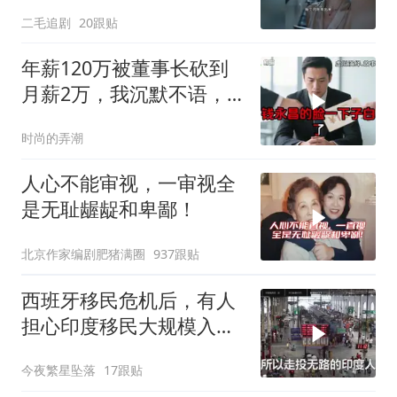
及！
二毛追剧
20跟贴
年薪120万被董事长砍到
月薪2万，我沉默不语，
当天竞品出12倍薪资挖走
时尚的弄潮
我
人心不能审视，一审视全
是无耻龌龊和卑鄙！
北京作家编剧肥猪满圈
937跟贴
西班牙移民危机后，有人
担心印度移民大规模入侵
中国，这可能吗？
今夜繁星坠落
17跟贴