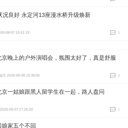
跟贴
0
状况良好 永定河13座漫水桥升级焕新
6-08-07 10:41:19
0
跟贴
0
北京晚上的户外演唱会，氛围太好了，真是舒服
 2026-08-08 10:39:00
0
跟贴
0
北京一姑娘跟黑人留学生在一起，路人盘问
26-08-07 17:26:20
1
跟贴
1
回娘家五个不回