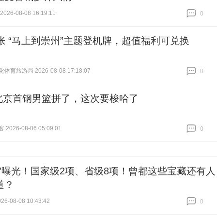
26-08-08 16:19:11
0
跟贴
0
万张 “马上到崇州”主题登机牌，超值福利可兑换
育旅游局 2026-08-08 17:18:07
0
跟贴
0
北京首钢男篮拼了，这次要梭哈了
026-08-06 05:09:01
0
跟贴
0
底”曝光！国家级2项、省级8项！曾都这些宝藏还有人
道？
6-08-08 10:43:42
0
跟贴
0