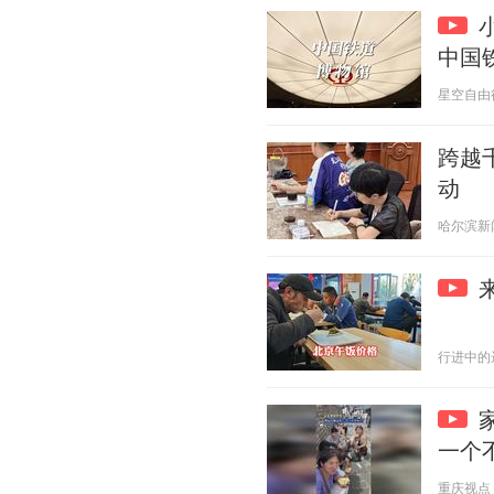
中国
星空自由行 2
跨越
动
哈尔滨新闻网
行进中的远方
一个
重庆视点 20