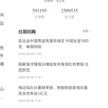
好新闻，无止境
591195
2509535
沟
文章数
关注度
边
。
往期回顾
全部
亚运会中国男篮再遇菲律宾 中国女篮与印
尼、泰国同组
传
2026-08-08 17:52
平
璃
国家海洋预报台继续发布海浪红色警报 注
意防范
2026-08-08 17:41
海淀拟出台重磅举措，智能制造新项目最
山
高支持资金1亿元
，
2026-08-08 17:41