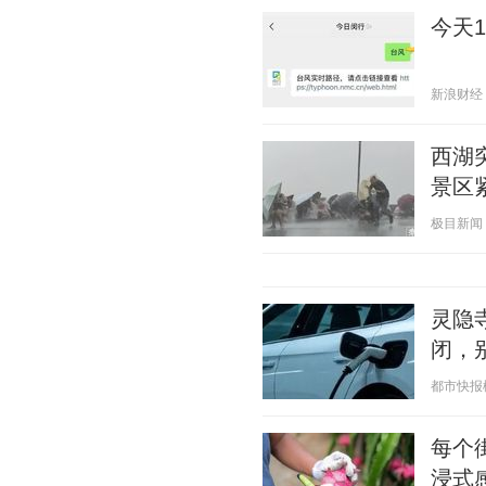
今天
新浪财经 20
西湖
景区
极目新闻 20
灵隐
闭，
都市快报橙柿
每个
浸式