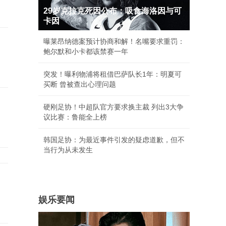
29岁克拉克死因公布：吸食海洛因与可
卡因
曝莱昂纳德案预计协商和解！名嘴要求重罚：
鲍尔默和小卡都该禁赛一年
突发！曝利物浦将租借巴萨队长1年：明夏可
买断 曾被查出心理问题
硬刚足协！中超队官方要求换主裁 列出3大争
议比赛：鲁能全上榜
韩国足协：为最近事件引发的疑虑道歉，但不
当行为从未发生
娱乐要闻