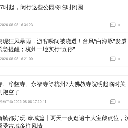
17时起，闵行这些公园将临时闭园
26-08-08 16:34:23
0
跟贴
0
突现狂风暴雨，游客瞬间被浇透！台风“白海豚”发威
紧急提醒；杭州一地实行“五停”
26-08-08 16:21:00
0
跟贴
0
寺、净慈寺、永福寺等杭州7大佛教寺院明起临时关
别跑空了
互动 2026-08-08 17:10:41
0
跟贴
0
街镇都好玩·奉城篇丨两天一夜逛遍十大宝藏点位，
感受古城多样风情