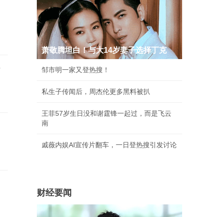
萧敬腾坦白！与大14岁妻子选择丁克
活
邹市明一家又登热搜！
私生子传闻后，周杰伦更多黑料被扒
王菲57岁生日没和谢霆锋一起过，而是飞云
南
戚薇内娱AI宣传片翻车，一日登热搜引发讨论
财经要闻