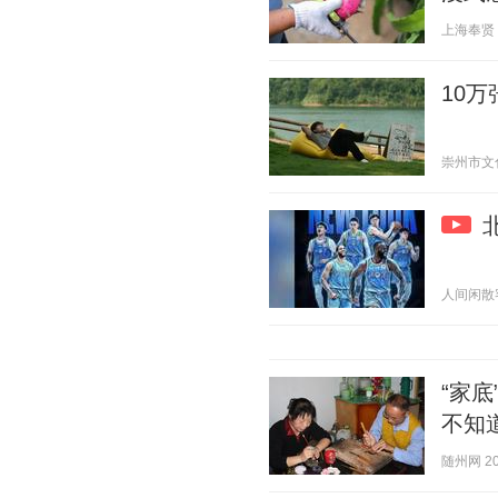
上海奉贤 20
10
崇州市文化体
人间闲散客 2
“家
不知
随州网 202