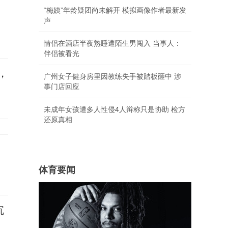
“梅姨”年龄疑团尚未解开 模拟画像作者最新发
声
情侣在酒店半夜熟睡遭陌生男闯入 当事人：
伴侣被看光
，
广州女子健身房里因教练失手被踏板砸中 涉
事门店回应
未成年女孩遭多人性侵4人辩称只是协助 检方
还原真相
体育要闻
沉