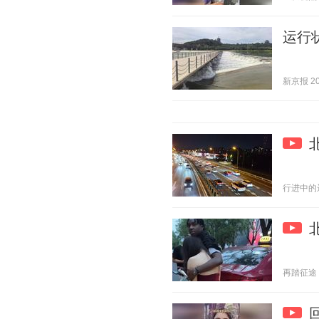
运行
新京报 202
行进中的远方
再踏征途 20