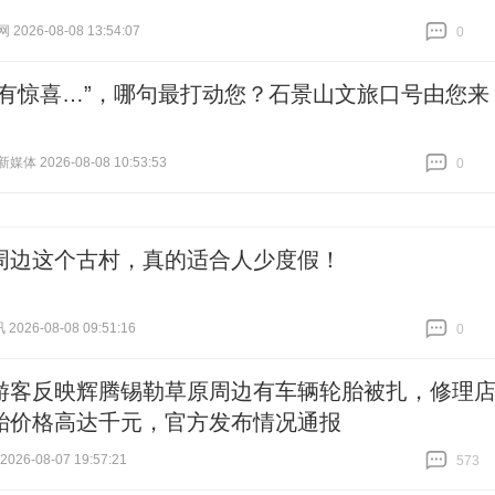
026-08-08 13:54:07
0
跟贴
0
西有惊喜…”，哪句最打动您？石景山文旅口号由您来
体 2026-08-08 10:53:53
0
跟贴
0
周边这个古村，真的适合人少度假！
026-08-08 09:51:16
0
跟贴
0
游客反映辉腾锡勒草原周边有车辆轮胎被扎，修理
胎价格高达千元，官方发布情况通报
26-08-07 19:57:21
573
跟贴
573