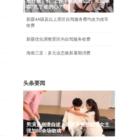
出行观 |“钉”上你！景区周边的“轮胎刺
客”扎了谁的心？
新疆4A级及以上景区自驾服务费均改为按车
收费
新疆优化调整景区内自驾服务收费
海南三亚：多元业态焕新暑期消费
头条要闻
店
男演员崩溃自述：富婆带资进组当女主
强加60余场吻戏