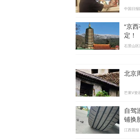
中国日报网 2
“京
定！
石景山区新媒
北京
芒果V资讯 2
自驾
铺换
江西晨报 20