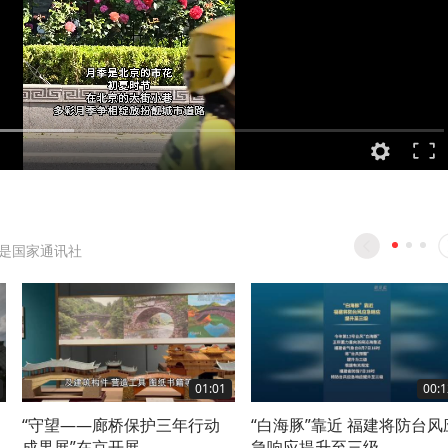
是国家通讯社
01:01
00:1
“守望——廊桥保护三年行动
“白海豚”靠近 福建将防台风
成果展”在京开展
急响应提升至三级