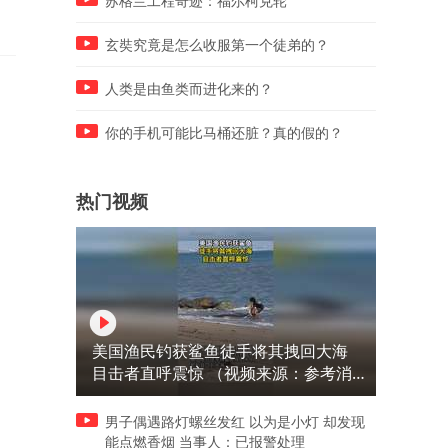
苏格兰工程奇迹：福尔柯克轮
玄奘究竟是怎么收服第一个徒弟的？
人类是由鱼类而进化来的？
你的手机可能比马桶还脏？真的假的？
热门视频
美国渔民钓获鲨鱼徒手将其拽回大海
目击者直呼震惊 （视频来源：参考消
息）
男子偶遇路灯螺丝发红 以为是小灯 却发现
能点燃香烟 当事人：已报警处理