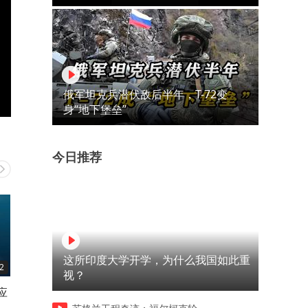
俄军坦克兵潜伏敌后半年，T-72变
身“地下堡垒”
今日推荐
这所印度大学开学，为什么我国如此重
2
03:40
00:47
视？
应
中外嘉宾共话红山文化
智慧粮仓助力夏粮归仓