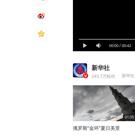
00:00
/
00:42
新华社
新华社
243.7万粉丝
01:35
俄罗斯“金环”夏日美景