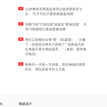
12岁摩洛哥男孩边境哭泣恳求西班牙士
兵：“可不可以不要把我遣返回国”
你楼下的“兰州拉面”或改名“青海拉面”，天
津72家面馆已集体更换招牌
博主口技模仿古筝“弹”《枉凝眉》，“太像
了～你是吃古筝长大的吗？”“或将成为首
位考级不带古筝的选手。”（来源：新华每
日电讯）
爸爸钓一天鱼一无所获，母女俩临时接管
钓位，用玩具鱼竿钓上大鱼
尚
网易亲子