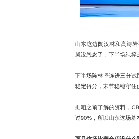
山东这边
陶汉林
和高诗岩
就没悬念了，下半场纯粹
下半场
陈林坚
连进三分试
稳定得分，末节稳稳守住优
据咱之前了解的资料，CB
过90%，所以山东这场基