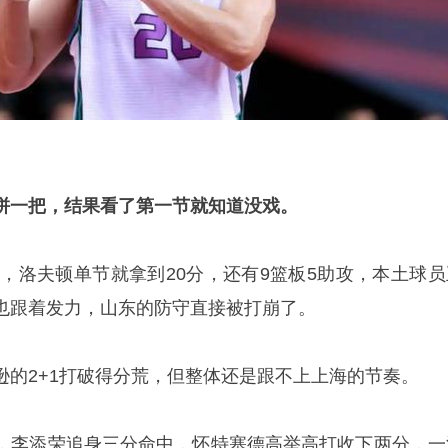
拼一把，结果看了第一节就知道没戏。
2，洛夫顿单节就拿到20分，还有9篮板5助攻，本土球员
也跟着发力，山东的防守直接被打崩了。
逊的2+1打破得分荒，但整体还是跟不上上海的节奏。
，李添荣追身三分命中，怀特塞德高举高打收下两分，一