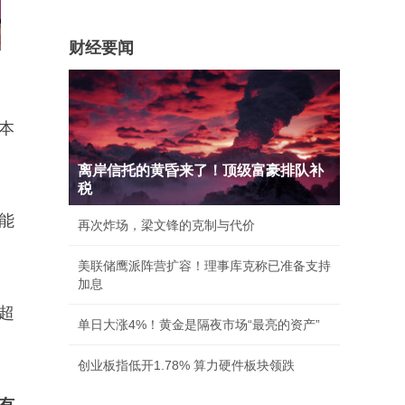
财经要闻
本
离岸信托的黄昏来了！顶级富豪排队补
税
能
再次炸场，梁文锋的克制与代价
美联储鹰派阵营扩容！理事库克称已准备支持
加息
超
单日大涨4%！黄金是隔夜市场“最亮的资产”
创业板指低开1.78% 算力硬件板块领跌