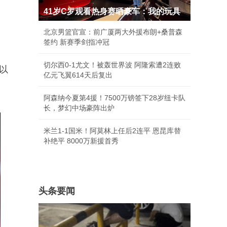
41岁C罗观看热身赛晒豪车：我的玩具
北京男篮官宣：前广厦两大外援布朗+桑普森
签约 新赛季剑指冲冠
切尔西0-1尤文！被轰世界波 阿隆索遭2连败
所以
亿元飞翼614天后复出
阿森纳今夏第4援！7500万镑签下28岁纽卡队
长，梦幻中场豪阵出炉
米兰1-1国米！阿莫林上任后2连平 恩昆库替
补绝平 8000万新援首秀
头条要闻