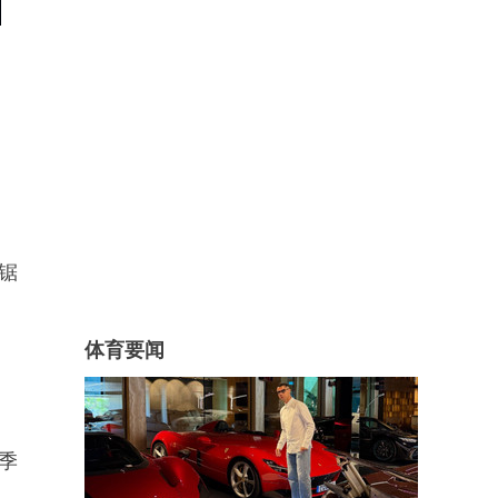
锯
体育要闻
季