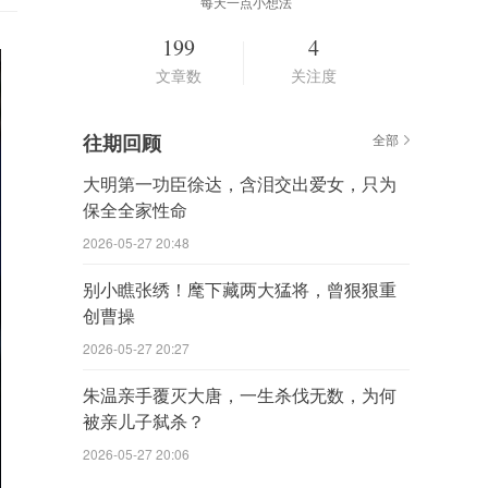
每天一点小想法
199
4
文章数
关注度
往期回顾
全部
大明第一功臣徐达，含泪交出爱女，只为
保全全家性命
2026-05-27 20:48
别小瞧张绣！麾下藏两大猛将，曾狠狠重
创曹操
2026-05-27 20:27
朱温亲手覆灭大唐，一生杀伐无数，为何
被亲儿子弑杀？
2026-05-27 20:06