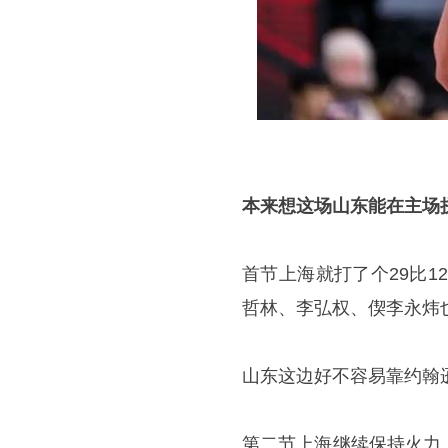
本来想这场山东能在主场
首节上海就打了个29比1
哲林
、李弘权、偰李永炜
山东这边好不容易靠约翰
第二节上海继续保持火力