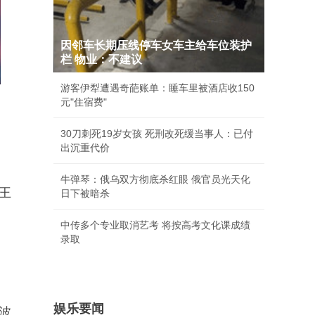
因邻车长期压线停车女车主给车位装护
栏 物业：不建议
游客伊犁遭遇奇葩账单：睡车里被酒店收150
元"住宿费"
30刀刺死19岁女孩 死刑改死缓当事人：已付
出沉重代价
牛弹琴：俄乌双方彻底杀红眼 俄官员光天化
王
日下被暗杀
中传多个专业取消艺考 将按高考文化课成绩
录取
娱乐要闻
波