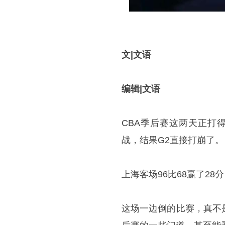
文|文语
编辑|文语
CBA季后赛这两天正打
战，结果G2直接打崩了。
上海客场96比68赢了2
这场一边倒的比赛，真不