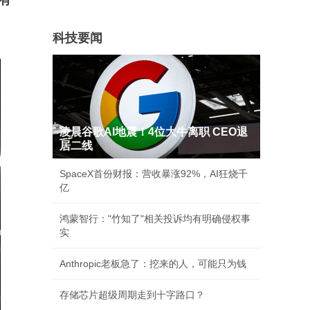
有
科技要闻
凌晨谷歌AI地震！4位大牛离职 CEO退
居二线
SpaceX首份财报：营收暴涨92%，AI狂烧千
亿
鸿蒙智行："竹知了"相关投诉均有明确侵权事
实
Anthropic老板急了：挖来的人，可能只为钱
存储芯片超级周期走到十字路口？