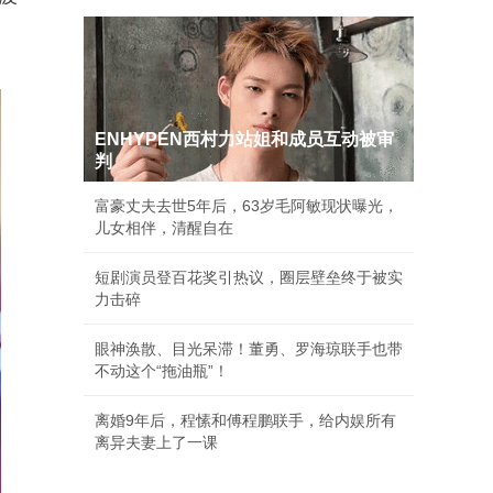
ENHYPEN西村力站姐和成员互动被审
判
富豪丈夫去世5年后，63岁毛阿敏现状曝光，
儿女相伴，清醒自在
短剧演员登百花奖引热议，圈层壁垒终于被实
力击碎
眼神涣散、目光呆滞！董勇、罗海琼联手也带
不动这个“拖油瓶”！
离婚9年后，程愫和傅程鹏联手，给内娱所有
离异夫妻上了一课