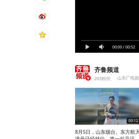
00:00
/
00:52
齐鲁频道
263粉丝
00:12
8月5日，山东烟台。东方航
港号已经就位，将一起见证