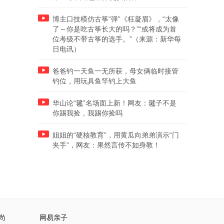
博主口技模仿古筝“弹”《枉凝眉》，“太像
了～你是吃古筝长大的吗？”“或将成为首
位考级不带古筝的选手。”（来源：新华每
日电讯）
爸爸钓一天鱼一无所获，母女俩临时接管
钓位，用玩具鱼竿钓上大鱼
华山论“毽”名场面上新！网友：毽子不是
你踢我捡，我踢你捡吗
姐姐的“硬核教育”，用黄瓜向弟弟演示“门
夹手”，网友：果然言传不如身教！
尚
网易亲子