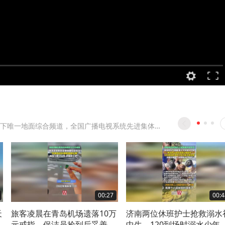
山东广电旗下唯一地面综合频道，全国广播电视系统先进集体，共青团中央、国家广电总局青年文明号。
00:27
00:4
天
旅客凌晨在青岛机场遗落10万
济南两位休班护士抢救溺水
捷
元戒指，保洁员捡到后妥善保
中生，120到场时溺水少年