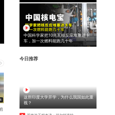
中国科学家把10兆瓦核反应堆塞进卡
车，加一次燃料能跑几十年
今日推荐
这所印度大学开学，为什么我国如此重
8
00:15
00:16
视？
初
8月5日山东 烟台。“太震撼了
8月5日，山东海阳。我国成
已
我词穷了”烟台大学留学生在
在海上发射一箭双星，捷龙