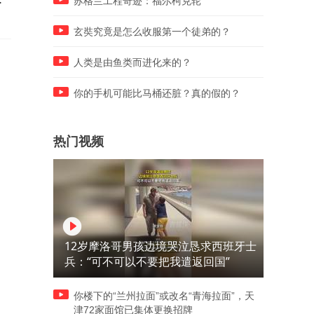
苏格兰工程奇迹：福尔柯克轮
东方航天港第一次现场观看火
号遥十二运载火箭
箭发射
玄奘究竟是怎么收服第一个徒弟的？
人类是由鱼类而进化来的？
你的手机可能比马桶还脏？真的假的？
热门视频
12岁摩洛哥男孩边境哭泣恳求西班牙士
兵：“可不可以不要把我遣返回国”
你楼下的“兰州拉面”或改名“青海拉面”，天
津72家面馆已集体更换招牌