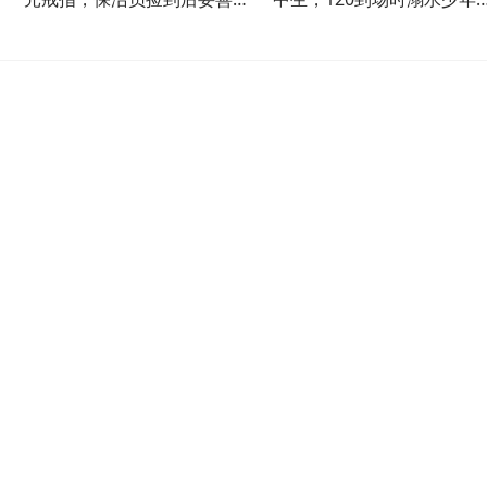
空
管归还失主
能正常应答