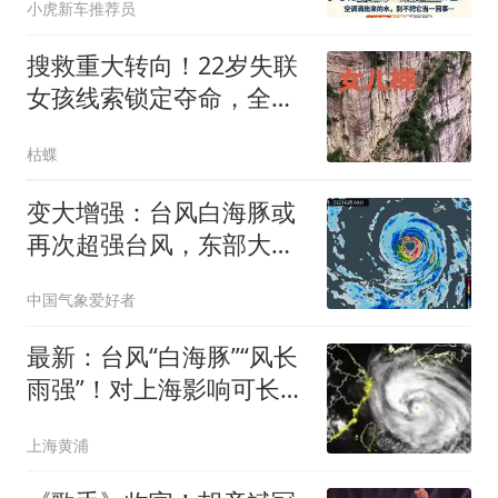
小虎新车推荐员
搜救重大转向！22岁失联
女孩线索锁定夺命，全程
无防护令人揪心
枯蝶
变大增强：台风白海豚或
再次超强台风，东部大范
围暴雨将超过巴威
中国气象爱好者
最新：台风“白海豚”“风长
雨强”！对上海影响可长达
4天，还有龙卷风可能！
上海黄浦