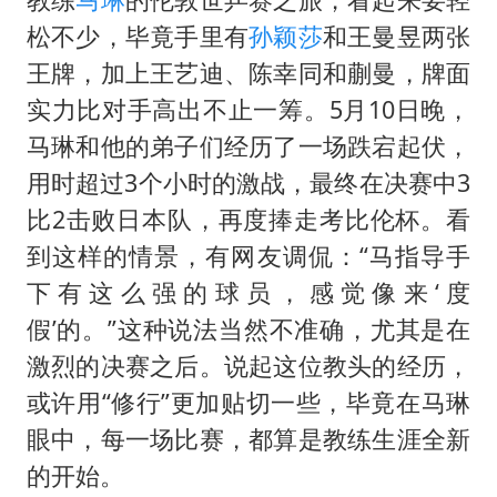
松不少，毕竟手里有
孙颖莎
和
王曼昱
两张
王牌，加上王艺迪、陈幸同和蒯曼，牌面
实力比对手高出不止一筹。5月10日晚，
马琳和他的弟子们经历了一场跌宕起伏，
用时超过3个小时的激战，最终在决赛中3
比2击败日本队，再度捧走考比伦杯。看
到这样的情景，有网友调侃：“马指导手
下有这么强的球员，感觉像来‘度
假’的。”这种说法当然不准确，尤其是在
激烈的决赛之后。说起这位教头的经历，
或许用“修行”更加贴切一些，毕竟在马琳
眼中，每一场比赛，都算是教练生涯全新
的开始。