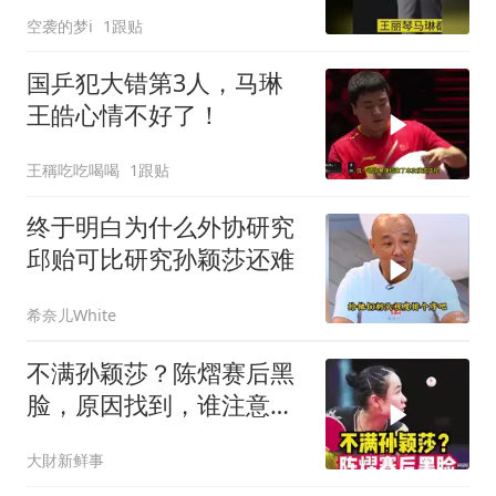
明
空袭的梦i
1跟贴
国乒犯大错第3人，马琳
王皓心情不好了！
王稱吃吃喝喝
1跟贴
终于明白为什么外协研究
邱贻可比研究孙颖莎还难
希奈儿White
不满孙颖莎？陈熠赛后黑
脸，原因找到，谁注意她
扔球给莎莎举动c
大財新鲜事