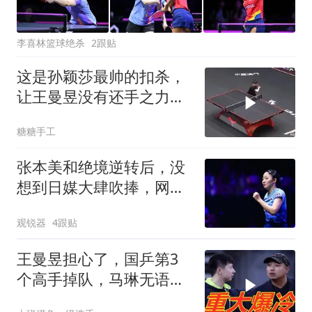
李喜林篮球绝杀
2跟贴
这是孙颖莎最帅的扣杀，
让王曼昱没有还手之力，
太狠了
糖糖手工
张本美和绝境逆转后，没
想到日媒大肆吹捧，网
友：大话别说太早
观锐器
4跟贴
王曼昱担心了，国乒第3
个高手掉队，马琳无语
了！