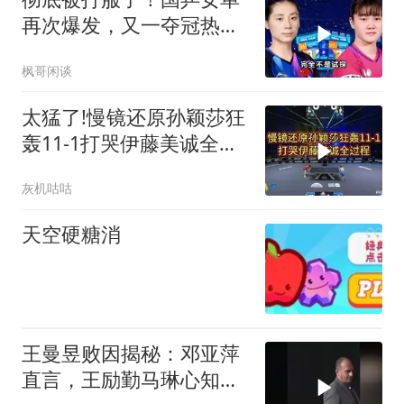
再次爆发，又一夺冠热门
惨遭血洗
枫哥闲谈
太猛了!慢镜还原孙颖莎狂
轰11-1打哭伊藤美诚全过
程，全场沸腾
灰机咕咕
天空硬糖消
王曼昱败因揭秘：邓亚萍
直言，王励勤马琳心知肚