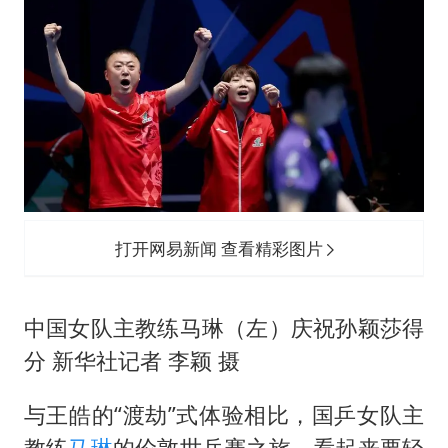
打开网易新闻 查看精彩图片
中国女队主教练马琳（左）庆祝
孙颖莎
得
分 新华社记者 李颖 摄
与王皓的“渡劫”式体验相比，国乒女队主
教练
马琳
的伦敦
世乒赛
之旅，看起来要轻