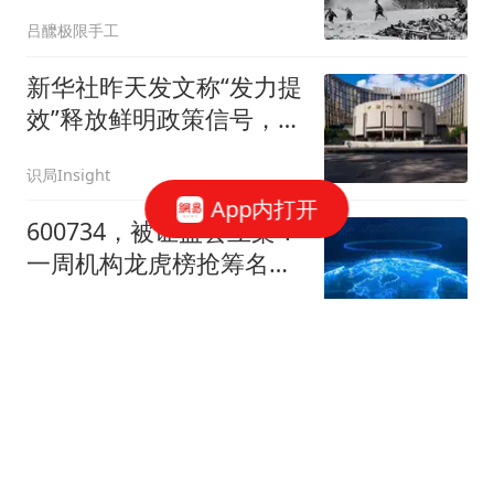
党最后四根硬骨头
吕醿极限手工
新华社昨天发文称“发力提
效”释放鲜明政策信号，但
央行今天的操作却让人有
识局Insight
些看不懂
App内打开
600734，被证监会立案！
一周机构龙虎榜抢筹名单
出炉
数据宝
油价调整最新消息：车主
有望迎来油价大幅降价！
8月14日24时，预估下调
肥东论坛
幅度已从0.09元/升，扩大