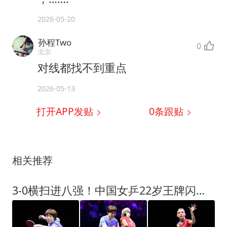
2026-05-20
孙程Two
0
北京
对线都找不到重点
2026-05-13
打开APP发贴
0
条跟贴
相关推荐
3-0横扫进八强！中国女乒22岁王牌闪耀：看齐孙颖莎王曼昱当第三巨头？