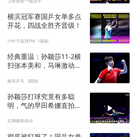
上班摸鱼一级选手
横滨冠军赛国乒女单多点
开花，四战全胜齐晋级！
小叶子侃球FM
1跟贴
经典重温：孙颖莎11-2横
扫张本美和，马琳激动得
率弟子振臂欢呼
杨哥乒乓
3跟贴
孙颖莎打球究竟有多聪
明，气的早田希娜直拍大
腿
左脚爆射得分
彻底被打服了！国乒女单