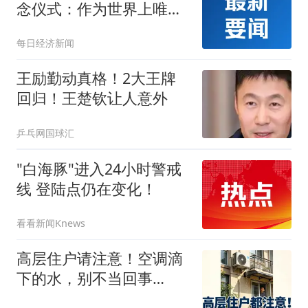
念仪式：作为世界上唯一
在战争中遭受核爆的国
每日经济新闻
家，日本坚持“无核三原
则”；美驻日大使缺席！
王励勤动真格！2大王牌
回归！王楚钦让人意外
乒乓网国球汇
"白海豚"进入24小时警戒
线 登陆点仍在变化！
看看新闻Knews
高层住户请注意！空调滴
下的水，别不当回事
儿……