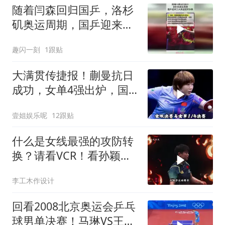
随着闫森回归国乒，洛杉
矶奥运周期，国乒迎来三
大奥运冠军执教！
趣闪一刻
1跟贴
大满贯传捷报！蒯曼抗日
成功，女单4强出炉，国
乒3人合围日乒一
壹姐娱乐呢
12跟贴
什么是女线最强的攻防转
换？请看VCR！看孙颖莎
打球就是爽啊
李工木作设计
回看2008北京奥运会乒乓
球男单决赛！马琳VS王