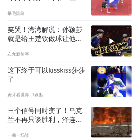
皓，直板大师对决！
呆毛隆隆
笑哭！湾湾解说：孙颖莎
就是给王楚钦做球让他帅
的，雨果没办法诶
左允新鲜事
这下终于可以kisskiss莎莎
了
麦芽看世界
1跟贴
三个信号同时变了！乌克
兰不再只谈胜利，泽连斯
基开始算现实账
一曲一场談