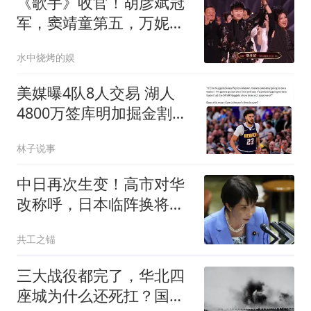
《歌手》收官！胡彦斌冠
军，窦靖童第五，万妮达
收获季军遗憾满满
水中烧烤的娱
美媒曝4队8人交易 湖人
4800万签库明加掘金割爱
沃特森
林子说事
中日再次生变！高市对华
改称呼，日本临阵换将，
中俄军舰绕日航行
共工之锚
三大战役都完了，华北四
座城为什么还死扛？国民