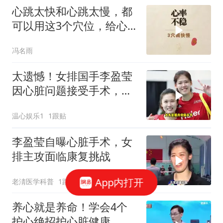
心跳太快和心跳太慢，都
可以用这3个穴位，给心
脏装上调节器
冯名雨
太遗憾！女排国手李盈莹
因心脏问题接受手术，确
定无缘亚锦赛与亚运会
温心娱乐1
1跟贴
李盈莹自曝心脏手术，女
排主攻面临康复挑战
App内打开
老淸医学科普
1跟贴
养心就是养命！学会4个
护心绝招护心脏健康