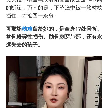
的断崖，万幸的是，下坠途中被一簇树枝
挡住，才捡回一条命。
可那场
劫难
留给她的，是全身17处骨折、
盆骨粉碎性损伤、肋骨刺穿肺部，还有永
远失去的孩子。