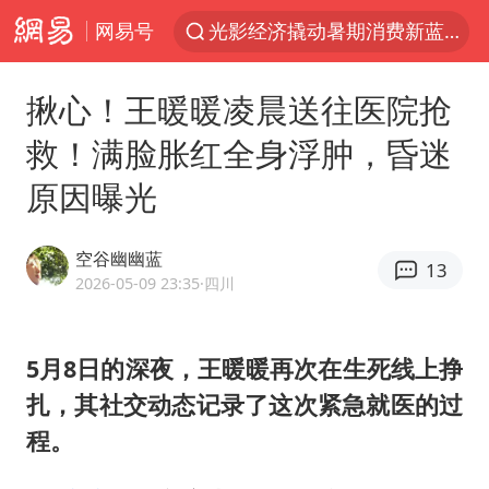
网易号
光影经济撬动暑期消费新蓝海
宁夏运动会开幕
揪心！王暖暖凌晨送往医院抢
马克·艾伦退出斯诺克中国公开赛
救！满脸胀红全身浮肿，昏迷
微信又有新功能，你可以“撤回”你的撤回了！
原因曝光
新疆优化调整景区内自驾服务费
情侣平潭拍日出坠崖1死1伤
空谷幽幽蓝
13
上四休三，但降薪1000元，你接受吗？
2026-05-09 23:35
·四川
老挝国会主席赛宋蓬逝世
黄金牛市回来了吗
5月8日的深夜，王暖暖再次在生死线上挣
扎，其社交动态记录了这次紧急就医的过
杭州全市有序停课
程。
商场现钱学森巨幅海报 负责人回应