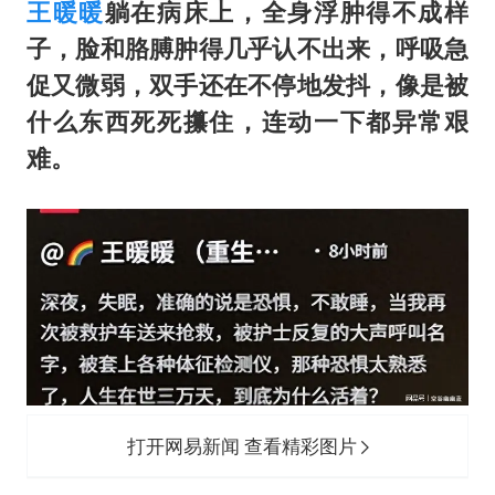
36岁男演员成景区NPC后人气爆棚
王暖暖
躺在病床上，全身浮肿得不成样
“不怕六爷挂得多 就怕六爷挂一颗”
子，脸和胳膊肿得几乎认不出来，呼吸急
促又微弱，双手还在不停地发抖，像是被
全民健身事业高质量发展
什么东西死死攥住，连动一下都异常艰
台当局重金为“台独”织“皇帝新衣”
难。
几元成本的AI广告导致千万市值蒸发
《欢迎来龙餐馆》口碑
乐享全民健身 共筑健康中国
打开网易新闻 查看精彩图片