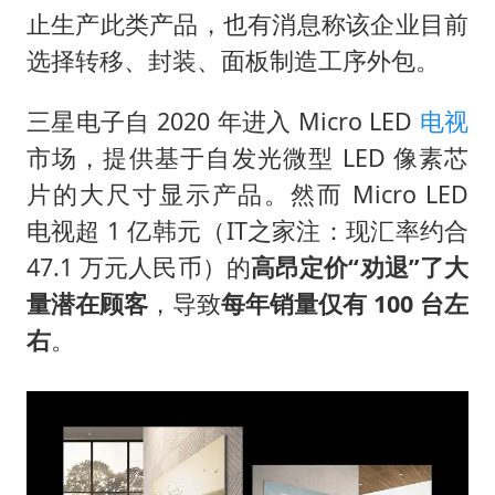
村民谈“梅姨”：叫的其实是“媒姨”
止生产此类产品，也有消息称该企业目前
中方回应日本广岛核爆81周年
选择转移、封装、面板制造工序外包。
中国五箭齐发反制美国
三星电子自 2020 年进入 Micro LED
电视
韩国到底有多热
市场，提供基于自发光微型 LED 像素芯
龚宝冬烈士安葬仪式举行
片的大尺寸显示产品。然而 Micro LED
中国经济展现强大韧性和活力
电视超 1 亿韩元（IT之家注：现汇率约合
47.1 万元人民币）的
高昂定价“劝退”了大
量潜在顾客
，导致
每年销量仅有 100 台左
右
。