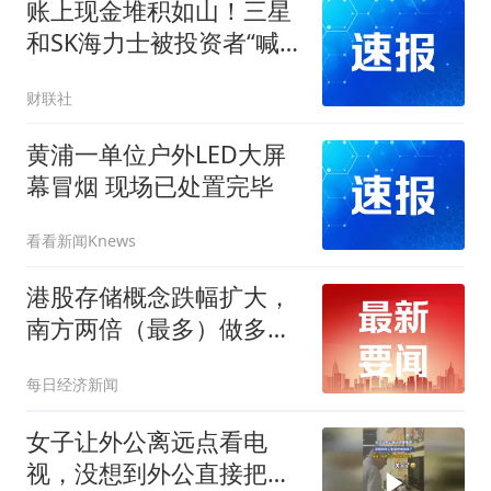
账上现金堆积如山！三星
和SK海力士被投资者“喊
话”：该提高分红了
财联社
黄浦一单位户外LED大屏
幕冒烟 现场已处置完毕
看看新闻Knews
港股存储概念跌幅扩大，
南方两倍（最多）做多海
力士跌超20%
每日经济新闻
女子让外公离远点看电
视，没想到外公直接把电