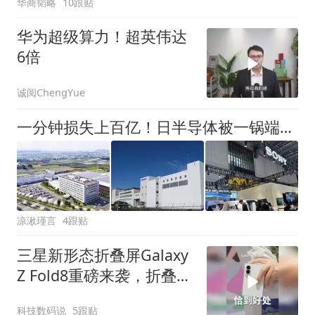
华商韬略
10跟贴
华为超级算力！超英伟达
6倍
诚阅ChengYue
一分钟损失上百亿！日半导体被一锅端，台积电停摆，车企拉响警报
凉湫瑾言
4跟贴
三星新形态折叠屏Galaxy
Z Fold8重磅来袭，折叠屏
是不是还得看三星？
科技数码说
5跟贴