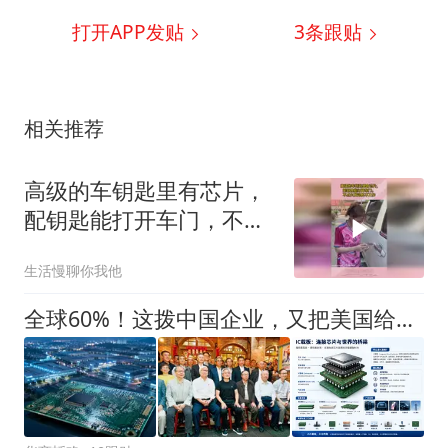
打开APP发贴
3
条跟贴
相关推荐
高级的车钥匙里有芯片，
配钥匙能打开车门，不点
火发动机不工作
生活慢聊你我他
全球60%！这拨中国企业，又把美国给干慌了