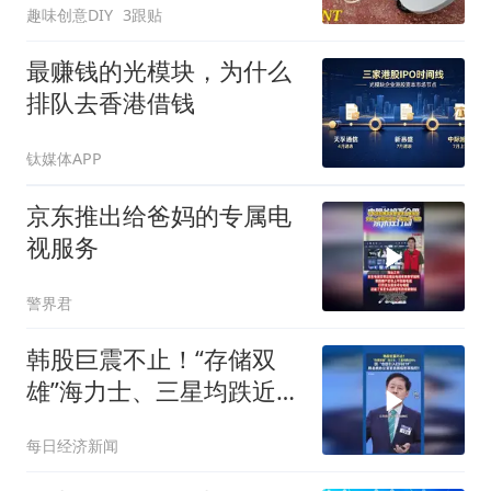
趣味创意DIY
3跟贴
最赚钱的光模块，为什么
排队去香港借钱
钛媒体APP
京东推出给爸妈的专属电
视服务
警界君
韩股巨震不止！“存储双
雄”海力士、三星均跌近
9%，韩总统办公室官员面
每日经济新闻
临刑事指控！