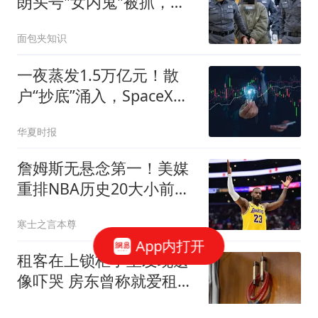
朗头号"女内鬼"被抓，泄
露大量国家机密
面包夹知识
一夜蒸发1.5万亿元！散
户“抄底”涌入，SpaceX万
亿美元市值迎来关键考验
华夏时报
詹姆斯无悬念第一！美媒
重排NBA历史20大小前
锋：杜兰特第3小卡8
寒士之言本尊
App内打开
租客在上锁柜子里发现遗
像吓哭 房东曾称就爱租给
男生
极目新闻