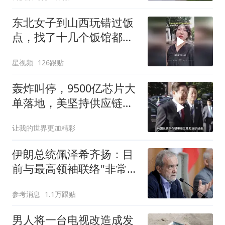
东北女子到山西玩错过饭
点，找了十几个饭馆都没
开门：午休到几点
星视频
126跟贴
轰炸叫停，9500亿芯片大
单落地，美坚持供应链不
断
让我的世界更加精彩
伊朗总统佩泽希齐扬：目
前与最高领袖联络"非常困
难"
参考消息
1.1万跟贴
男人将一台电视改造成发