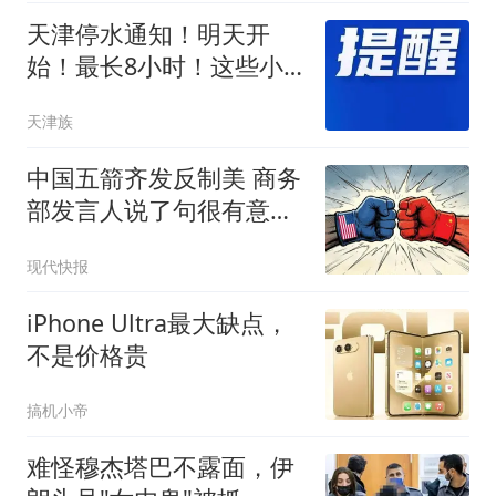
天津停水通知！明天开
始！最长8小时！这些小
区、单位将受影响...
天津族
中国五箭齐发反制美 商务
部发言人说了句很有意思
的话
现代快报
iPhone Ultra最大缺点，
不是价格贵
搞机小帝
难怪穆杰塔巴不露面，伊