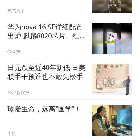
视关了，网友：你外公这
氧气周末
个年纪怕近视？
华为nova 16 SE详细配置
出炉 麒麟8020芯片、红枫
影像 支持5A速度
快科技
日元跌至近40年新低 日美
联手干预谁也不敢先松手
经济观察报
珍爱生命，远离“国学”！
十柱