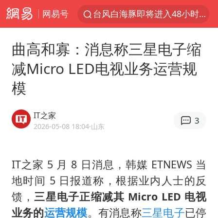
网易号
台风白海豚即将进入48小时警戒线
郑国霖回应去景区上班被保安拦下
曲高和寡：消息称三星电子缩
中央气象台发布台风黄色预警
减Micro LED电视业务运营规
80后女柜员逆袭成4200亿银行副行长
模
感觉全东北都在等7号
扎哈罗娃批广岛市长不提美国原子弹
IT之家
3
女子利用漏洞0元薅走3000多件家电
2026-05-08 18:04
·山东
金饰克价大幅跳涨
多地要求领导干部带头休假
IT之家 5 月 8 日消息，韩媒 ETNEWS 当
地时间 5 日报道称，根据业内人士的反
对话重庆地铁吐血女孩
馈，
三星电子正缩减其 Micro LED 电视
关之琳否认与27岁模特的恋情
业务的
运营规模
。有消息称
三星电子
已停