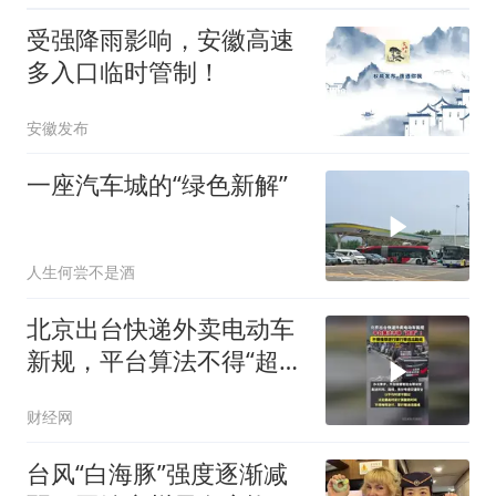
受强降雨影响，安徽高速
多入口临时管制！
安徽发布
一座汽车城的“绿色新解”
人生何尝不是酒
北京出台快递外卖电动车
新规，平台算法不得“超
速”！不得推荐逆行禁行等
财经网
违法路线
台风“白海豚”强度逐渐减