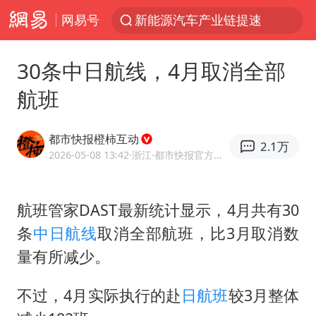
网易号
新能源汽车产业链提速
SK海力士回应“或出售重庆工厂”传闻
30条中日航线，4月取消全部
辽宁28名务农人员中暑死亡？官方辟谣
航班
费大厨不自称“大王”了
中央气象台继续发布暴雨橙警
都市快报橙柿互动
2.1万
独闯南太行失联女子遗体已找到
2026-05-08 13:42
·浙江
·都市快报官方网易号
血指纹匹配成功，20年悬案告破！凶手被执行死刑
航班管家DAST最新统计显示，4月共有30
相声演员李晓龙因病去世 年仅38岁
条
中日航线
取消全部航班，比3月取消数
演员秦焰去世 曾出演《狂飙》
量有所减少。
“还不如不放假”
医疗垃圾做手机壳 这也是谋财害命
不过，4月实际执行的赴
日航班
较3月整体