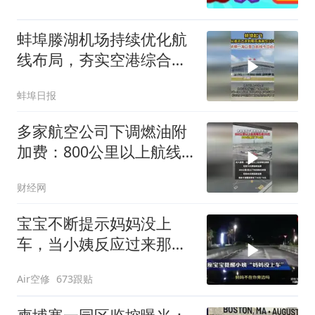
蚌埠滕湖机场持续优化航
线布局，夯实空港综合保
障能力，用空中航线串联
蚌埠日报
四方客源，不断擦亮城市
空中门户名片，助力城市
多家航空公司下调燃油附
高质量发展稳步前行。
加费：800公里以上航线
每位收70元，800公里以
财经网
下40元
宝宝不断提示妈妈没上
车，当小姨反应过来那一
刻，笑死我了！
Air空修
673跟贴