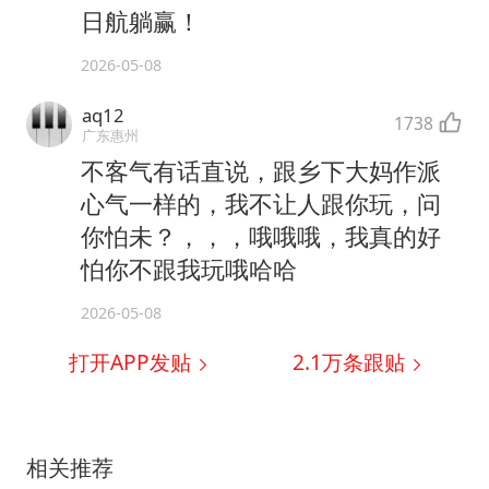
日航躺赢！
2026-05-08
aq12
1738
广东惠州
不客气有话直说，跟乡下大妈作派
心气一样的，我不让人跟你玩，问
你怕未？，，，哦哦哦，我真的好
怕你不跟我玩哦哈哈
2026-05-08
打开APP发贴
2.1万
条跟贴
相关推荐