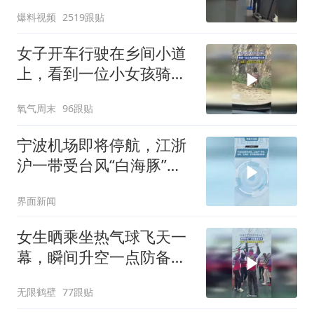
航空“吃屎的”！
爆料视频
2519跟贴
女子开车行驶在乡间小道
上，看到一位小女孩骑着
羊行走，网友：潇洒自在
氧气周末
96跟贴
让人羡慕
宁波机场即将停航，江浙
沪一带受台风“白海豚”影
响航班取消率高
界面新闻
女生晒乘坐热气球飞天一
幕，瞬间升空一点防备都
没有
无限鹤壁
77跟贴