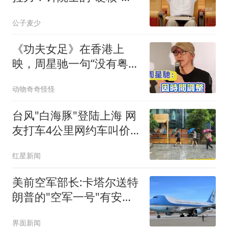
常，藏着多少普通人该懂
公子麦少
的健康真相？
《功夫女足》在香港上
映，周星驰一句“没有粤语
版”道出多少遗憾
动物奇奇怪怪
台风"白海豚"登陆上海 网
友打车4公里网约车叫价
108元
红星新闻
美前空军部长:卡塔尔送特
朗普的"空军一号"有安全
缺陷
界面新闻