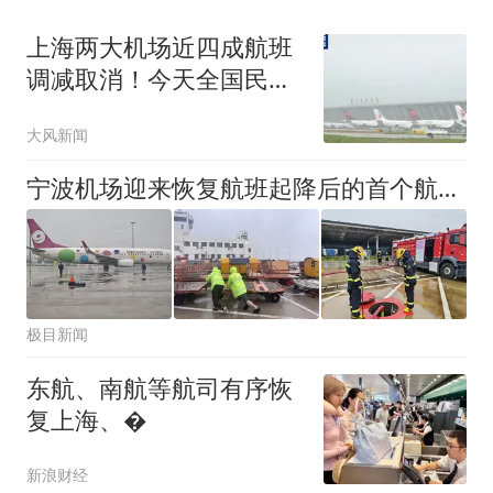
上海两大机场近四成航班
调减取消！今天全国民航
已取消1943架次航班，台
大风新闻
风后续恐波及6省14座机
场
宁波机场迎来恢复航班起降后的首个航班，上海两个机场近四成航班调减取消
极目新闻
东航、南航等航司有序恢
复上海、�
新浪财经