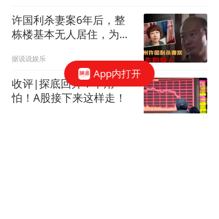
许国利杀妻案6年后，整
栋楼基本无人居住，为啥
后遗症如此严重？
据说说娱乐
App内打开
收评|探底回升！不用
怕！A股接下来这样走！
龙行天下虎
王励勤也没想到，一场亚
运发布会活动，竟暴露陈
梦的“真实地位”
林木体育解说
湖人生涯结束，如何评价