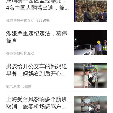
柬埔寨一园区监控曝光：
4名中国人翻墙出逃，被
园内15人追赶围殴致1死3
都市快报橙柿互动
333跟贴
伤
涉嫌严重违纪违法，葛伟
被查
都市快报橙柿互动
男孩给开公交车的妈妈送
早餐，妈妈看到后开心得
不行，网友：这孩子真懂
氧气周末
6跟贴
事
上海受台风影响多个航班
取消，旅客机场怒骂东方