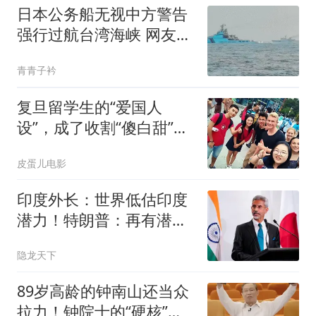
日本公务船无视中方警告
强行过航台湾海峡 网友急
了
青青子衿
复旦留学生的“爱国人
设”，成了收割“傻白甜”女
生的顶级杀器？
皮蛋儿电影
印度外长：世界低估印度
潜力！特朗普：再有潜力
也没见你超越中国
隐龙天下
89岁高龄的钟南山还当众
拉力！钟院士的“硬核”日