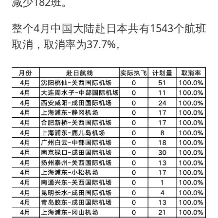
武契奇：欧洲已处于大战边缘
减少182班。
经销商证实雪佛兰已暂停在华新车销售
整个4月中国大陆赴日本共有1543个航班
7月CPI同比上涨0.5% 经济内生增长动力持续增强
取消，取消率为37.7%。
部分银行上调存款利率
货车高速制动失灵 交警护航化险为夷
白海豚突然大拐弯 走出罕见路线
下党之路