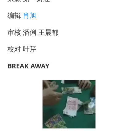
编辑
肖旭
审核 潘俐 王晨郁
校对 叶芹
BREAK AWAY