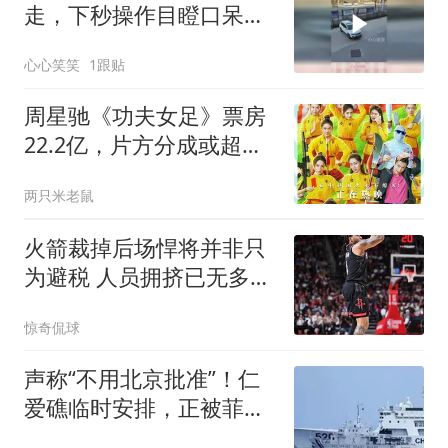
走，下秒操作目瞪口呆，
路人还是格局小了！
心心笑笑
1跟贴
周星驰《功夫女足》票房
22.2亿，片方分成或超预
期
两只米老鼠
火箭裁掉后场悍将并非只
为避税 人员拥挤已无多余
登场时间
惊奇侃球
声称“不用北京批准”！仁
爱礁临时安排，正被菲律
宾定向拆解