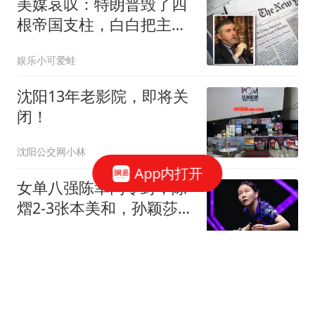
美媒哀叹：特朗普毁了四
根帝国支柱，白白把主导
权送给了中国
娱乐小可爱蛙
沈阳13年老影院，即将关
闭！
沈阳公交网小林
App内打开
女单八强陈幸同零封，陈
熠2-3张本美和，孙颖莎不
来横滨就对了
云隐南山
驾照都没有！华人在普拉
托撞警袭警，被按倒后