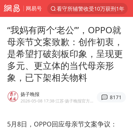
网易号
看守所辅警收受10万获刑1年
以“新”破局 首发经济点亮城市消费活力
“我妈有两个‘老公’”，OPPO就
中方回应是否在太平洋海底开采稀土
母亲节文案致歉：创作初衷，
佛得角门将亮相智利俱乐部主场
是希望打破刻板印象，呈现更
陈熠叫医疗暂停被驳回 带伤遭逆转
多元、更立体的当代母亲形
深圳地面沉降致车辆损坏系谣言
象，已下架相关物料
多地要求领导干部带头休假
今年已有4位周星驰电影配角去世
扬子晚报
8171
法国下周开始禁止未经同意的电话营销
2026-05-08 17:38
·江苏
·扬子晚报官方网易号
CIA被曝已秘密设立古巴工作组
我国编制完成新版全月地质图
5月8日，OPPO回应母亲节文案争议：