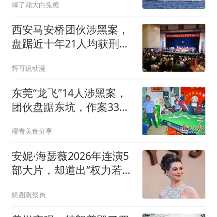
掉了颗大白兔糖
西安马安桥团伙涉黑案，
盘踞近十年21人均获刑，
主犯获刑22年2019
辉哥说动漫
东莞“龙飞”14人涉黑案，
团伙盘踞东坑，作案33起
主犯获重刑2015
椰青美食分享
安妮·海瑟薇2026年连演5
部大片，却道出“权力若无
尊重则一无是处”的3个真
娱圈观察员
相