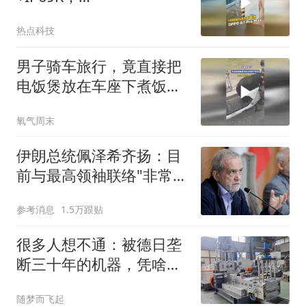
#oppoa7promax 有多抗
热点科技
造？#oppo万级长寿大电
池
男子骑车旅行，竟直接把
电饭煲放在车座下煮饭，
网友：真的太危险了
氧气周末
伊朗总统佩泽希齐扬：目
前与最高领袖联络"非常困
难"
参考消息
1.5万跟贴
很多人想不通：被德日垄
断三十年的机器，凭啥中
国这次就能搞定
随梦而飞起