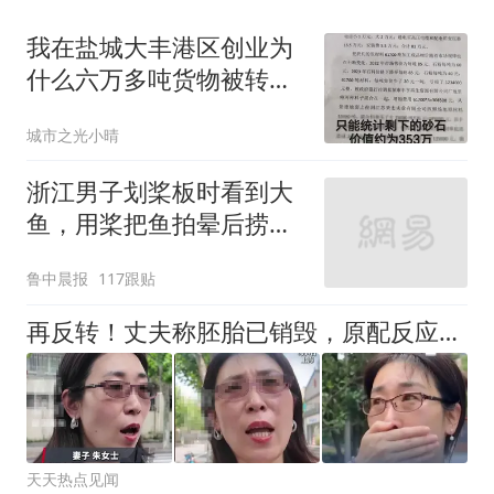
我在盐城大丰港区创业为
什么六万多吨货物被转运
损失
城市之光小晴
浙江男子划桨板时看到大
鱼，用桨把鱼拍晕后捞
起；当事人：鱼重7斤6
鲁中晨报
117跟贴
两，做成红烧辣子鱼块，
味道很好
再反转！丈夫称胚胎已销毁，原配反应耐人寻味，仍有3大谜团未解
天天热点见闻