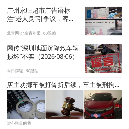
广州永旺超市广告语标
注“老人臭”引争议，客服
回应
北青网-北京青年报
63跟贴
网传“深圳地面沉降致车辆
损坏”不实（2026·08·06）
今日辟谣
60跟贴
店主劝挪车被打骨折后续，车主被刑拘仅开胃菜，更严重的还在后面
赏心悦目的我