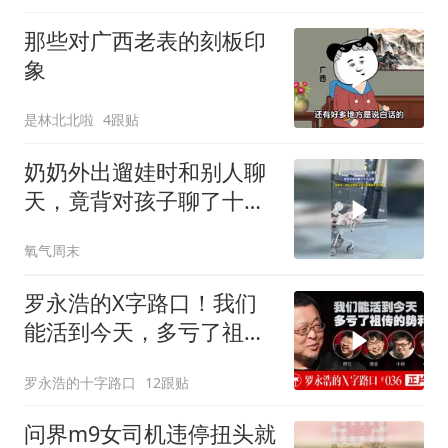
那些对广西老表的刻板印
象
是林北北啦
4跟贴
奶奶外出遛娃时和别人聊
天，竟背对孩子聊了十几
分钟，拍摄者：想去提醒
氧气周末
她，又担心她嫌我多管闲
事
罗永浩的X字路口！我们
能活到今天，多亏了祖传
的势利眼
罗永浩的十字路口
12跟贴
问界m9女司机违停扭头就