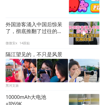
外国游客涌入中国后惊呆
了，彻底推翻了过往的刻
板印象！
微微安x
14跟贴
隔江望见的，不只是风景
黑河文旅
10000mAh大电池
+IP69K，