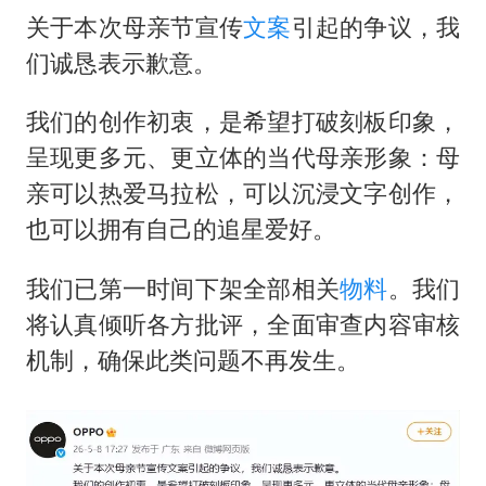
外交部发言人就广岛核爆81周年等答记者问
关于本次母亲节宣传
文案
引起的争议，我
首次证实！“胶球”存在
们诚恳表示歉意。
感觉全东北都在等7号
我们的创作初衷，是希望打破刻板印象，
泰国一女公务员妆容引争议 本人回应
呈现更多元、更立体的当代母亲形象：母
U17国足1分钟轰2球
亲可以热爱马拉松，可以沉浸文字创作，
80后女柜员逆袭成4200亿银行副行长
也可以拥有自己的追星爱好。
27岁女子成组织卖淫集团主犯被通缉
我们已第一时间下架全部相关
物料
。我们
奋进开新局 实干挑大梁
将认真倾听各方批评，全面审查内容审核
机制，确保此类问题不再发生。