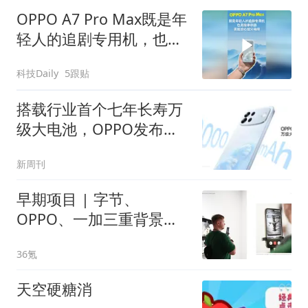
OPPO A7 Pro Max既是年
轻人的追剧专用机，也是
接单利器，更能放心给父
科技Daily
5跟贴
母用
搭载行业首个七年长寿万
级大电池，OPPO发布新
一代耐用传奇A7 Pro Max
新周刊
早期项目 | 字节、
OPPO、一加三重背景产
品人，将软硬一体写入底
36氪
层，要让AI看懂世界
天空硬糖消