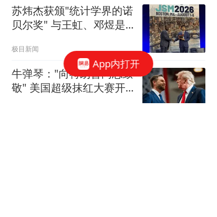
苏炜杰获颁"统计学界的诺
贝尔奖" 与王虹、邓煜是
校友
极目新闻
App内打开
牛弹琴："向特朗普同志致
敬" 美国超级抹红大赛开
始了
现代快报
午评|你敢不敢？A股全线
反弹！牛市第二波开启？
龙行天下虎
浓眉4年2.75亿顶薪续约叫
停！奇才正式冻结全部续