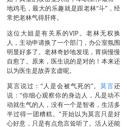
公司“上四休三”但要降薪1000元
地鸡毛，最大的乐趣就是跟老林“斗”，经
OpenAI为免费用户升级GPT-5.6 Luna
常把老林气得肝疼。
47岁妈妈突然产女 26岁女儿：很震惊
这位大姐是有关系的VIP。老林无权换
97岁英国奶奶飞上天再破吉尼斯纪录
人，主动申请换了一个部门，办公室氛围
“中国蔬菜之乡”最高温达41.8℃
明显好多了。老林奇妙地发现，胃病慢慢
如何把百年大党建设得更加坚强有力？
自愈了。原来，医生说的是对的！本来还
以为医生是故弄玄虚呢。
莫言说过：“人是会被气死的”。
莫言
还
说：“你细心观察你的身边人，凡是动不
动就生气的人，没有一个是智者，生活多
半过得一团糟糕。”开始以为莫言只是好
心好意，只是有点危言耸听了。活人还能