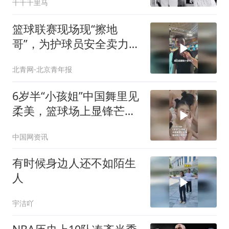
千千千里马
篮球联赛现场现“擦地
哥”，为护球员安全卖力擦
地，获全场掌声。（人民
北青网-北京青年报
日报、杭州日报）
6岁半“小孩姐”中国舞里见
柔美，篮球场上显锋芒。
网友：刚柔并济具象化
中国网资讯
了！（人民日报）
有时候身边人还不如陌生
人
宇洁吖