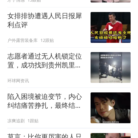
女排排协遭遇人民日报犀
利点评
户外露营装备库
12跟贴
志愿者通过无人机锁定位
置，成功找到贵州凯里走
失的4岁男孩。男孩被找
环球网资讯
到时意识清醒，已经送医
检查。（来源：人民日
陷入困境被迫变节，内心
报）
纠结痛苦挣扎，最终结局
令人唏嘘
凉爽追剧
1跟贴
莫言：比你更厉害的人只