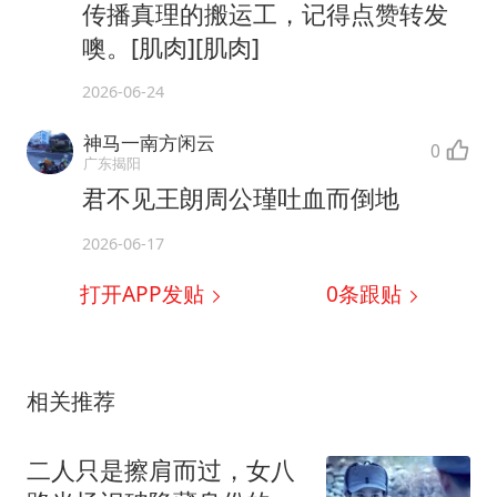
传播真理的搬运工，记得点赞转发
噢。[肌肉][肌肉]
2026-06-24
神马一南方闲云
0
广东揭阳
君不见王朗周公瑾吐血而倒地
2026-06-17
打开APP发贴
0
条跟贴
相关推荐
二人只是擦肩而过，女八