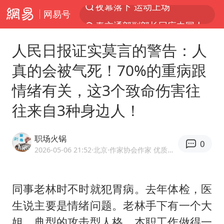
网易号
泰交通部副部长回应中国人遭歧视手势
改名后的“青海拉面”店
人民日报证实莫言的警告：人
段绚竞因公牺牲 年仅44岁
真的会被气死！70%的重病跟
1岁宝宝碰坏纸巾盒 宝妈被索赔924元
情绪有关，这3个致命伤害往
女子开一天一夜空调后二氧化碳中毒
往来自3种身边人！
男子结婚8年3个女儿均非亲生
“空调24小时开着更省电”不实
职场火锅
0
“不建议大家买深色蛋糕”
2026-05-06 21:52
·北京
·作家协会作家 优质职场领域创作者
台风白海豚逼近 暴雨大暴雨来袭
男子杀人后逃进深山21年活得像野人
同事老林时不时就犯胃病。去年体检，医
生说主要是情绪问题。老林手下有一个大
985博士后被曝在妻子孕期出轨后续
姐，典型的攻击型人格，本职工作做得一