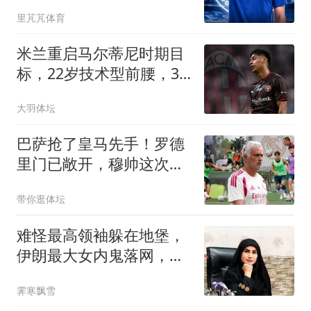
为啥这么欣赏他
里芃芃体育
米兰重启马尔蒂尼时期目
标，22岁技术型前腰，3
年身价已涨4倍
大羽体坛
巴萨抢了皇马先手！罗德
里门已敞开，穆帅这次要
凉？这个周四的伯纳乌，
带你逛体坛
皇马球迷的心情大概只能
用五味杂陈来形容
难怪最高领袖躲在地堡，
伊朗最大女内鬼落网，哈
梅内伊死得太冤了
霁寒飘雪