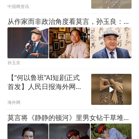
中国网资讯
报）
从作家而非政治角度看莫言，孙玉良：他的创作实践无非“三句话”
孙玉良
【“何以鲁班”AI短剧正式
首发】人民日报海外网创
作的“何以鲁班”AI短剧8月
海外网
6日正式首发，当鲁班与
来自不同国家的青年学生
莫言将《静静的顿河》里男女钻干草堆，换成《白棉花》里棉花堆
相遇，会有怎样的故事？