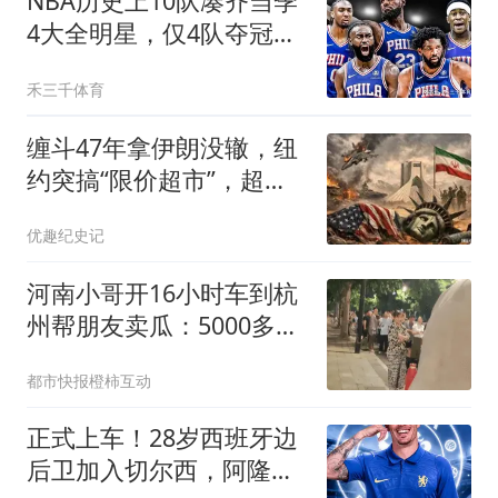
NBA历史上10队凑齐当季
4大全明星，仅4队夺冠，
他们当时表现如何？
禾三千体育
缠斗47年拿伊朗没辙，纽
约突搞“限价超市”，超级
大国后院起火？
优趣纪史记
河南小哥开16小时车到杭
州帮朋友卖瓜：5000多斤
卖光
都市快报橙柿互动
正式上车！28岁西班牙边
后卫加入切尔西，阿隆索