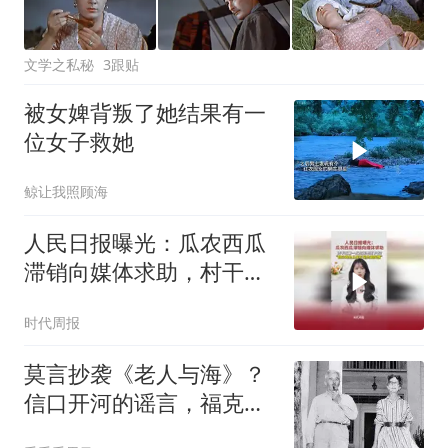
文学之私秘
3跟贴
被女婢背叛了她结果有一
位女子救她
鲸让我照顾海
人民日报曝光：瓜农西瓜
滞销向媒体求助，村干部
第一反应却是压下去？不
时代周报
帮忙，还添乱！
莫言抄袭《老人与海》？
信口开河的谣言，福克纳
系列莫言的痴迷