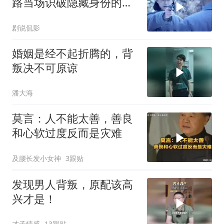
路当场识破隐藏身份的叛
徒
剧说侃影
婚姻是经不起折腾的，背
叛决不可原谅
潘大海
莫言：人不能太善，善良
和心软过度反而是灾难
及腰长发小女神
3跟贴
发现男人背叛，原配该高
兴才是！
才子情感
13跟贴