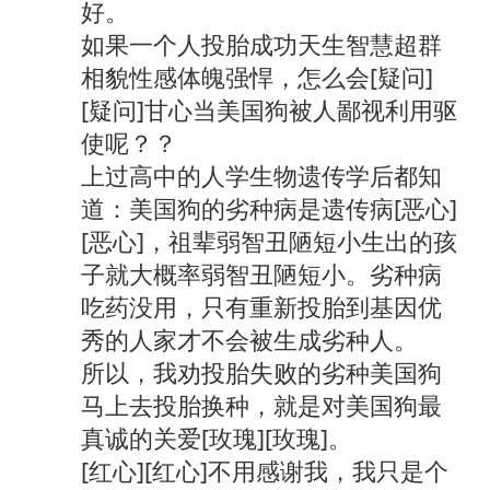
好。
如果一个人投胎成功天生智慧超群
相貌性感体魄强悍，怎么会[疑问]
[疑问]甘心当美国狗被人鄙视利用驱
使呢？？
上过高中的人学生物遗传学后都知
道：美国狗的劣种病是遗传病[恶心]
[恶心]，祖辈弱智丑陋短小生出的孩
子就大概率弱智丑陋短小。劣种病
吃药没用，只有重新投胎到基因优
秀的人家才不会被生成劣种人。
所以，我劝投胎失败的劣种美国狗
马上去投胎换种，就是对美国狗最
真诚的关爱[玫瑰][玫瑰]。
[红心][红心]不用感谢我，我只是个