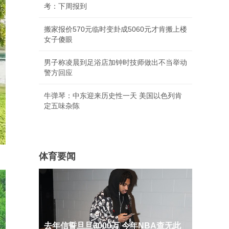
考：下周报到
搬家报价570元临时变卦成5060元才肯搬上楼
女子傻眼
男子称凌晨到足浴店加钟时技师做出不当举动
警方回应
牛弹琴：中东迎来历史性一天 美国以色列肯
定五味杂陈
体育要闻
去年信誓旦旦3000万 今年NBA查无此