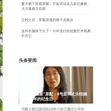
夏天裤子容易穿腻，不如试试这几款过膝裙，
大方显瘦又百搭
立秋之后，穿最浪漫的裤子去散步
这件衣服终于火了！今年流行的优雅艺术风离
不开它
头条要闻
"婚外胚胎案"原配：8号是和丈夫结婚
二十周年的纪念日
为救人错过面试的18岁小伙已通过公司补