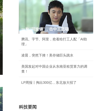
一枚“回旋镖”，击中王思聪
腾讯、字节、阿里，抢着给打工人配「AI助
理」
凌晨，突然下挫！美存储巨头跳水
美国发起对中国企业从东南亚租赁算力的调
查！
LP周报丨掏出300亿，东北放大招了
科技要闻