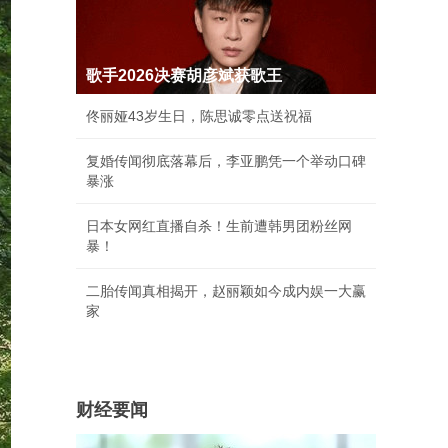
歌手2026决赛胡彦斌获歌王
佟丽娅43岁生日，陈思诚零点送祝福
复婚传闻彻底落幕后，李亚鹏凭一个举动口碑
暴涨
日本女网红直播自杀！生前遭韩男团粉丝网
暴！
二胎传闻真相揭开，赵丽颖如今成内娱一大赢
家
财经要闻