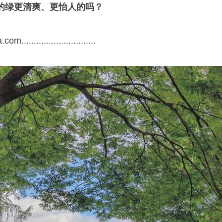
的绿更清爽、更怡人的吗？
a.com..............................