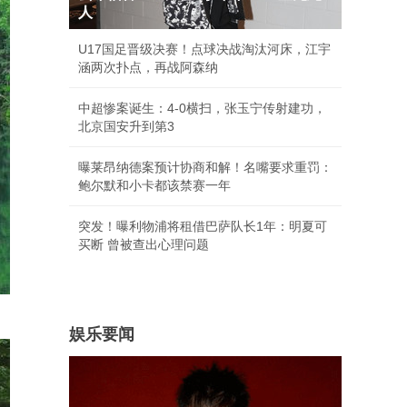
人
U17国足晋级决赛！点球决战淘汰河床，江宇
涵两次扑点，再战阿森纳
中超惨案诞生：4-0横扫，张玉宁传射建功，
北京国安升到第3
曝莱昂纳德案预计协商和解！名嘴要求重罚：
鲍尔默和小卡都该禁赛一年
突发！曝利物浦将租借巴萨队长1年：明夏可
买断 曾被查出心理问题
娱乐要闻