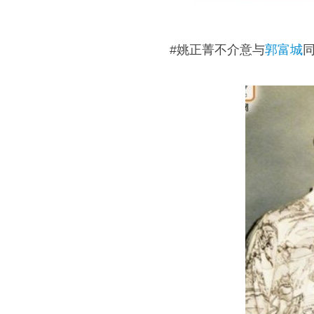
#姚正菁不介意与
郭富城