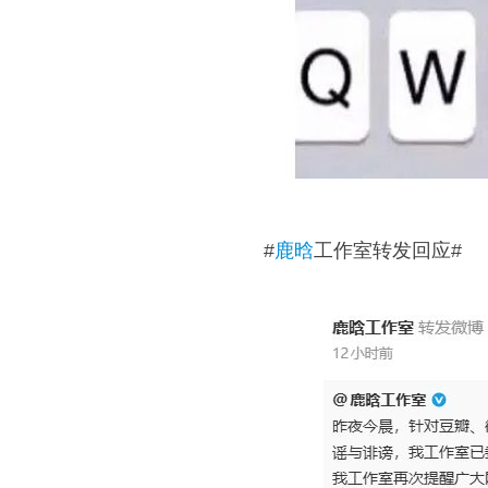
#
鹿晗
工作室转发回应#