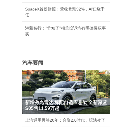
SpaceX首份财报：营收暴涨92%，AI狂烧千
亿
鸿蒙智行："竹知了"相关投诉均有明确侵权事
实
汽车要闻
新增激光雷达/标配自适应悬架 全新深蓝
S05售11.59万起
上汽通用再签20年：合资2.0时代，玩法变了