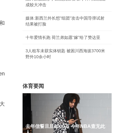
成较大冲击
媒体:新西兰外长想"组团"攻击中国导弹试射
和
结果被打脸
十年爱情长跑 荷兰弟如愿“嫁”给了赞达亚
3人租车未获实体钥匙 被困川西海拔3700米
野外10余小时
en
体育要闻
大
去年信誓旦旦3000万 今年NBA查无此
人