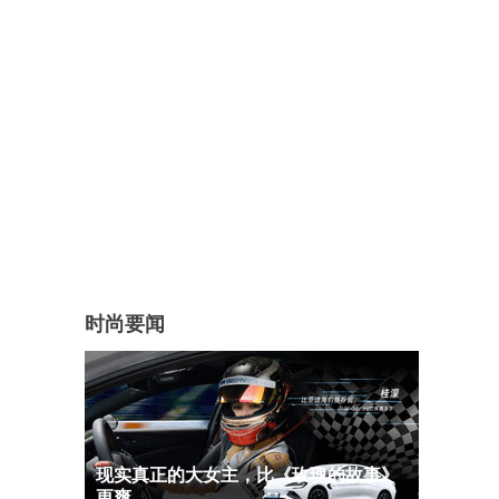
。
。
时尚要闻
现实真正的大女主，比《玫瑰的故事》
更爽