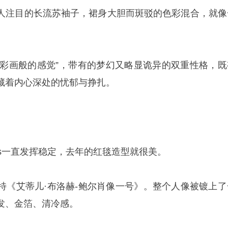
人注目的长流苏袖子，裙身大胆而斑驳的色彩混合，就像
“水彩画般的感觉”，带有的梦幻又略显诡异的双重性格，既
藏着内心深处的忧郁与挣扎。
brams一直发挥稳定，去年的红毯造型就很美。
特《艾蒂儿·布洛赫-鲍尔肖像一号》。整个人像被镀上了
发、金箔、清冷感。