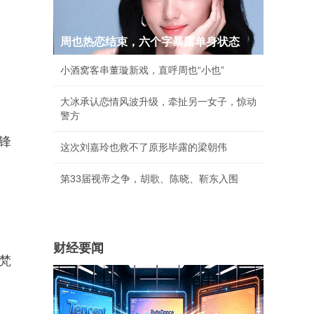
周也热恋结束，六个字暴露单身状态
小酒窝客串董璇新戏，直呼周也“小也”
。
大冰承认恋情风波升级，牵扯另一女子，惊动
警方
锋
这次刘嘉玲也救不了原形毕露的梁朝伟
第33届视帝之争，胡歌、陈晓、靳东入围
财经要闻
自梵