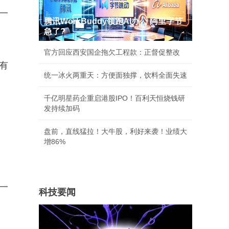
一
腾讯WorkBuddy领跑AI办公 阿里字节
急了?
官方回应西安国企拖欠工程款：正督促整改
有
统一冰火两重天：方便面独撑，饮料全面失速
千亿明星药企重启港股IPO！百利天恒烧钱研
发持续加码
盘前，直线猛拉！大牛股，利好来袭！业绩大
增86%
一
科技要闻