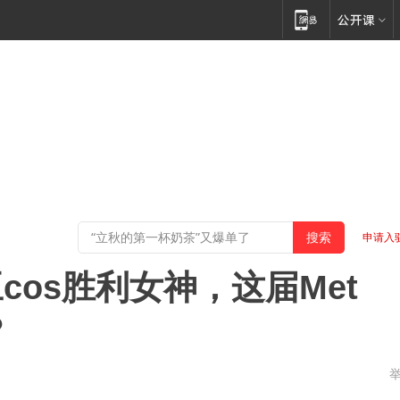
申请入
os胜利女神，这届Met
？