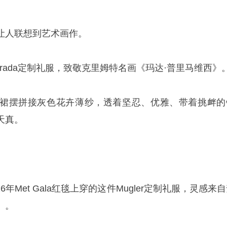
让人联想到艺术画作。
身穿一袭Prada定制礼服，致敬克里姆特名画《玛达·普里马维西》
裙摆拼接灰色花卉薄纱，透着坚忍、优雅、带着挑衅的
天真。
在2026年Met Gala红毯上穿的这件Mugler定制礼服，灵感来
》。