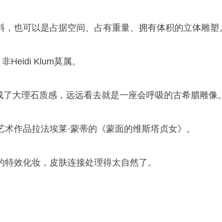
料，也可以是占据空间、占有重量、拥有体积的立体雕塑
eidi Klum莫属。
自己涂成了大理石质感，远远看去就是一座会呼吸的古希腊雕像
艺术作品拉法埃莱·蒙蒂的《蒙面的维斯塔贞女》。
的特效化妆，皮肤连接处理得太自然了。