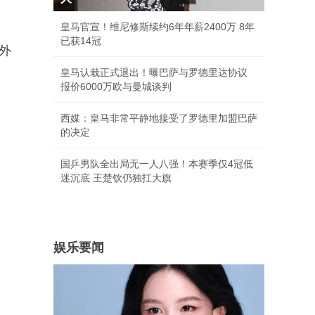
皇马官宣！维尼修斯续约6年年薪2400万 8年
已获14冠
外
皇马认栽正式退出！曝巴萨与罗德里达协议
报价6000万欧与曼城谈判
西媒：皇马非常平静地接受了罗德里加盟巴萨
的决定
国乒男队全出局无一人八强！本赛季仅4冠低
迷沉底 王楚钦仍独扛大旗
娱乐要闻