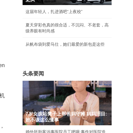
这届年轻人，扎进酒吧“上夜校”
夏天穿彩色真的很合适，不沉闷、不老套，高
级养眼有时尚感
从帆布袋到爱马仕，她们最爱的新包是这些
en
头条要闻
机
7岁女孩站凳子上帮爸妈守摊 妈妈泪目:
她不该这么懂事
，
婚外胚胎案涉事医院员工哽咽:事件对医院造