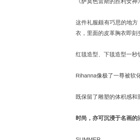
《萨莫色雷斯的胜利女神
这件礼服颇有巧思的地方
衣，里面的皮革胸衣即刻变身
红毯造型、下毯造型一秒
Rihanna像极了一尊被软化
既保留了雕塑的体积感和
时尚，亦可沉浸于名画的
SUMMER