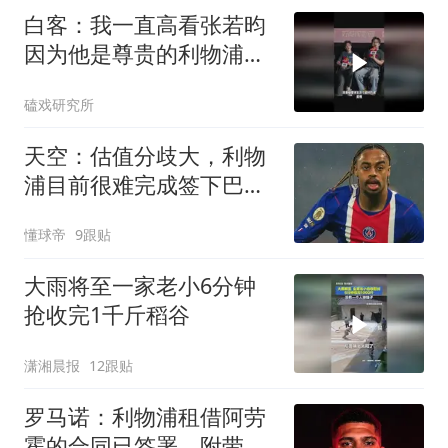
白客：我一直高看张若昀
因为他是尊贵的利物浦球
迷
磕戏研究所
天空：估值分歧大，利物
浦目前很难完成签下巴尔
科拉的交易
懂球帝
9跟贴
大雨将至一家老小6分钟
抢收完1千斤稻谷
潇湘晨报
12跟贴
罗马诺：利物浦租借阿劳
霍的合同已签署，附带非