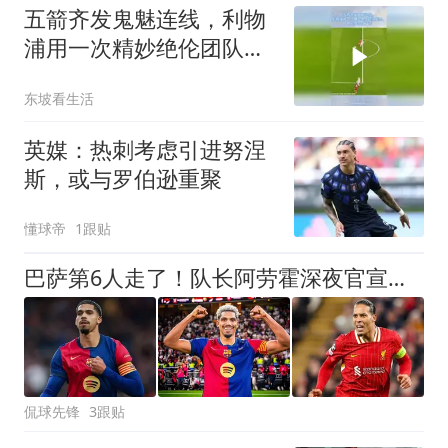
五箭齐发鬼魅连线，利物
浦用一次精妙绝伦团队配
合，把足球写成了诗
东坡看生活
英媒：热刺考虑引进努涅
斯，或与罗伯逊重聚
懂球帝
1跟贴
巴萨第6人走了！队长阿劳霍深夜官宣离队，1600万年薪租借利物浦
侃球先锋
3跟贴