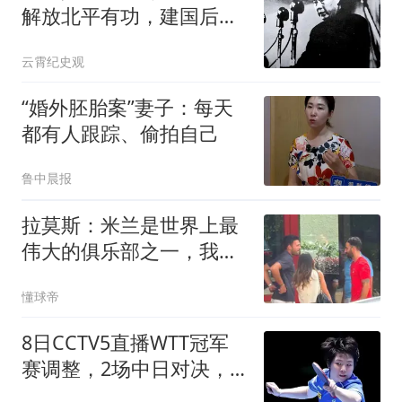
解放北平有功，建国后担
任什么级别干部？
云霄纪史观
“婚外胚胎案”妻子：每天
都有人跟踪、偷拍自己
鲁中晨报
拉莫斯：米兰是世界上最
伟大的俱乐部之一，我等
不及出战了
懂球帝
8日CCTV5直播WTT冠军
赛调整，2场中日对决，
国乒女单3人冲击4强！