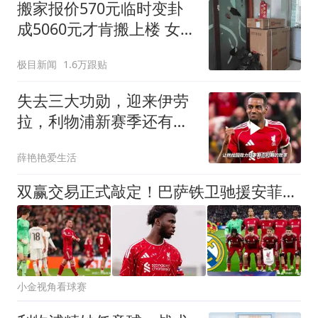
搬家报价570元临时变卦
成5060元才肯搬上楼 女子
傻眼
极目新闻
1.6万跟贴
失去三大功勋，迎来伊劳
拉，利物浦新赛季还有多
少实力
薛艳艳爱生活
双赢交易正式敲定！巴萨铁卫驰援安菲尔德，利物浦补齐后防终极短板
小金视角看球赛