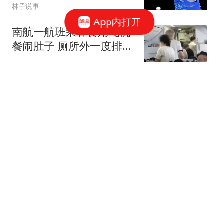
林子说事
App内打开
南航一航班乘客食用飞机
餐闹肚子 厕所外一度排长
队
大风新闻
男子患癌申请赔付20万 保
险公司拒绝:未在10日内通
知
环球网资讯
2026年高考上海市16区各
高中双一流录取完整汇总
报告
呼呼历史论