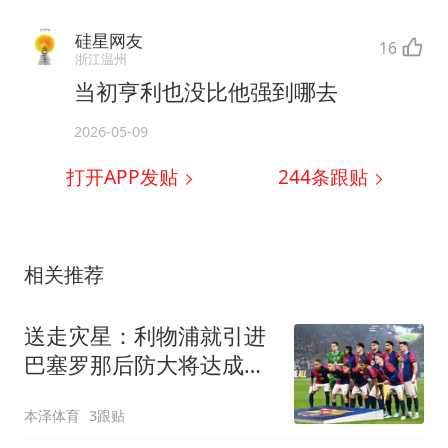
硅星网友
16
浙江温州
当初亨利也没比他强到哪去
2026-05-09
打开APP发贴
244
条跟贴
相关推荐
送走灾星：利物浦就引进
巴塞罗那后防大将达成协
议
本泽体育
3跟贴