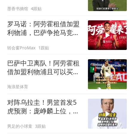
墨香书摘馆
4跟贴
罗马诺：阿劳霍租借加盟
利物浦，巴萨争抢马竞目
标罗梅罗
转会窗ProMax
1跟贴
巴萨中卫离队！阿劳霍租
借加盟利物浦且可以买
断，补全争冠短板！
海浪星体育
对阵乌拉圭！男篮首发5
虎预测：庞峥麟上位，胡
明轩迎回归首秀
男足的小球童
3跟贴