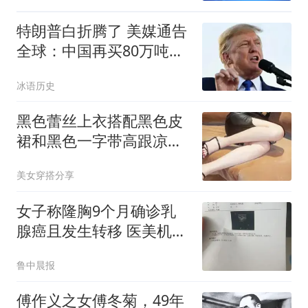
父子关系
特朗普白折腾了 美媒通告
全球：中国再买80万吨大
豆
冰语历史
黑色蕾丝上衣搭配黑色皮
裙和黑色一字带高跟凉
鞋，确实很有魅力
美女穿搭分享
女子称隆胸9个月确诊乳
腺癌且发生转移 医美机构
回应
鲁中晨报
傅作义之女傅冬菊，49年