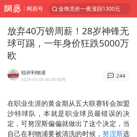
网易号
金饰克价一夜涨回1300元
富婆带资进组给自己硬加60多场吻戏
放弃40万镑周薪！28岁神锋无
男童模仿奥特曼从高处跳下致骨折
球可踢，一年身价狂跌5000万
名创优品一次性内裤 颜面尽失
欧
黄金创今年来最大单周涨幅
“六爷”挂一颗出场
锐评利物浦
244
白海豚将正面袭击贯穿浙江
2026-05-08 00:30
·陕西
视频丨中国东方电气集团原党组副书记、董事宋致远被查
梁家辉：到内地拍戏不是北上是回归
在职业生涯的黄金期从五大联赛转会加盟
沙特球队，本就是职业球员最错误的决
牛津大学一纸声明甩不了锅
定，可
努涅斯
偏偏就做出了这个决定，当
包文婧：二胎很难一碗水端平
自己在利物浦要被清洗的时候，
努涅斯
选