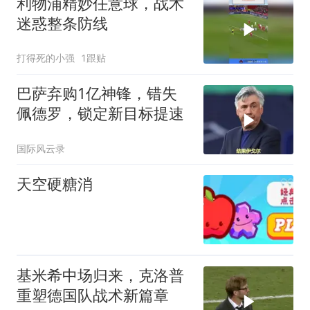
利物浦精妙任意球，战术
迷惑整条防线
打得死的小强
1跟贴
巴萨弃购1亿神锋，错失
佩德罗，锁定新目标提速
国际风云录
天空硬糖消
基米希中场归来，克洛普
重塑德国队战术新篇章