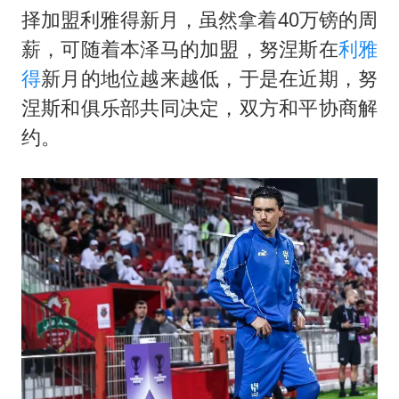
香港宏福苑火灾或由烟头引起
择加盟利雅得新月，虽然拿着40万镑的周
浙江台州《告全体市民书》
薪，可随着本泽马的加盟，努涅斯在
利雅
女主硬加吻戏短剧已下架
得
新月的地位越来越低，于是在近期，努
郑丽文：台湾从来没有“独立”过
涅斯和俱乐部共同决定，双方和平协商解
约。
网传《披荆斩棘2026》名单
人民的健康、体质、幸福一脉相承