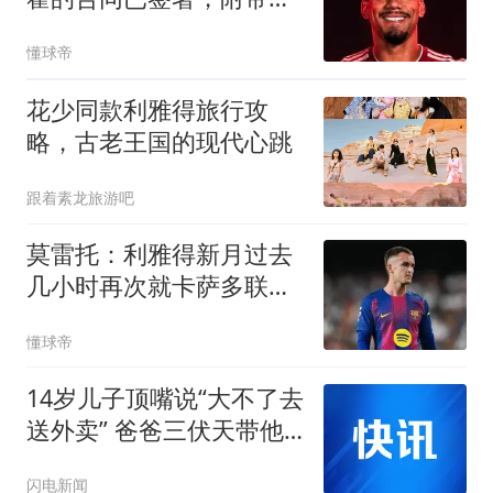
强制买断条款
懂球帝
花少同款利雅得旅行攻
略，古老王国的现代心跳
跟着素龙旅游吧
莫雷托：利雅得新月过去
几小时再次就卡萨多联系
巴萨
懂球帝
14岁儿子顶嘴说“大不了去
送外卖” 爸爸三伏天带他
当外卖员 20天后意外修复
闪电新闻