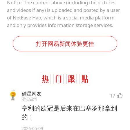
Notice: The content above (including the pictures
and videos if any) is uploaded and posted by a user
of NetEase Hao, which is a social media platform
and only provides information storage services.
打开网易新闻体验更佳
硅星网友
17
浙江温州
亨利的欧冠是后来在巴塞罗那拿到
的！
2026-05-09