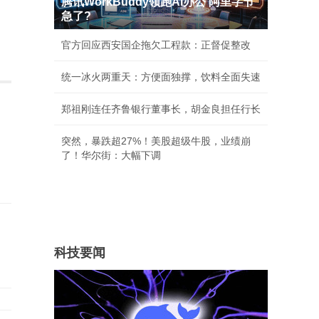
腾讯WorkBuddy领跑AI办公 阿里字节
急了?
官方回应西安国企拖欠工程款：正督促整改
统一冰火两重天：方便面独撑，饮料全面失速
郑祖刚连任齐鲁银行董事长，胡金良担任行长
突然，暴跌超27%！美股超级牛股，业绩崩
了！华尔街：大幅下调
科技要闻