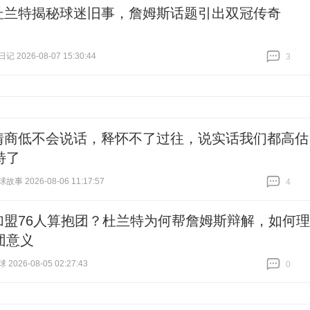
杜兰特揭秘球迷旧事，詹姆斯话题引出双冠传奇
 2026-08-07 15:30:44
3
跟贴
3
情商低不会说话，释怀不了过往，说实话我们都高估
特了
事 2026-08-06 11:17:57
4
跟贴
4
加盟76人算抱团？杜兰特为何帮詹姆斯辩解，如何理
团意义
026-08-05 02:27:43
0
跟贴
0