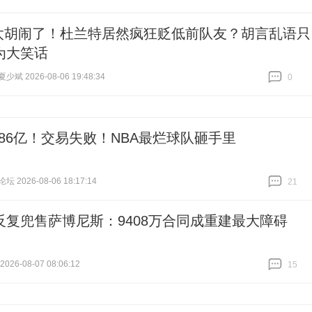
太胡闹了！杜兰特居然疯狂贬低前队友？胡言乱语只
为大笑话
斌 2026-08-06 19:48:34
0
跟贴
0
.86亿！交易失败！NBA最烂球队砸手里
 2026-08-06 18:17:14
21
跟贴
21
反复兜售萨博尼斯：9408万合同成重建最大障碍
26-08-07 08:06:12
15
跟贴
15