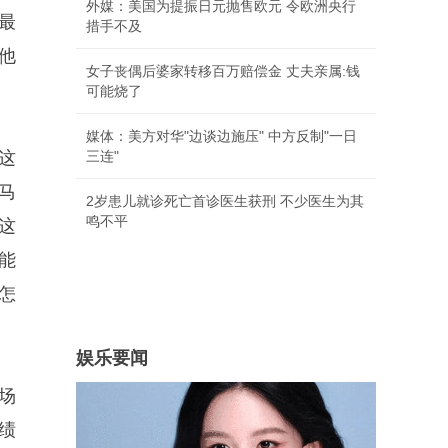
外媒：美国为提振日元抛售欧元 令欧洲央行
最
措手不及
他
女子丧偶后婆家转移百万赔偿金 丈夫亲属:钱
可能烧了
媒体：美方对华"边谈边施压" 中方反制"一日
这
三连"
马
2岁患儿就诊死亡首诊医生获刑 不少医生为其
鸣不平
这
能
怎
娱乐要闻
，场
成绩