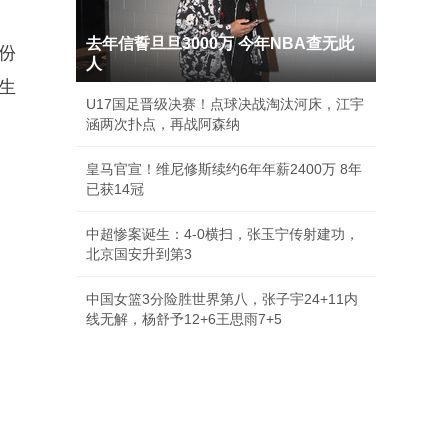
去年信誓旦旦3000万 今年NBA查无此
份
人
生
U17国足晋级决赛！点球决战淘汰河床，江宇
涵两次扑点，再战阿森纳
皇马官宣！维尼修斯续约6年年薪2400万 8年
已获14冠
中超惨案诞生：4-0横扫，张玉宁传射建功，
北京国安升到第3
中国女篮3分险胜世界第八，张子宇24+11内
线无解，杨舒予12+6王思雨7+5