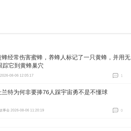
黄蜂经常伤害蜜蜂，养蜂人标记了一只黄蜂，并用无
跟踪它到黄蜂巢穴
26-08-06 12:05:17
1
跟贴
1
杜兰特为何非要捧76人踩宇宙勇不是不懂球
会 2026-08-06 11:20:19
0
跟贴
0