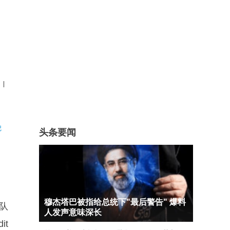
|
记
头条要闻
穆杰塔巴被指给总统下"最后警告" 爆料
队
人发声意味深长
t