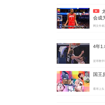
会成
网文作者夏少
4年1
篮球教学论坛
国王
看球上头 20