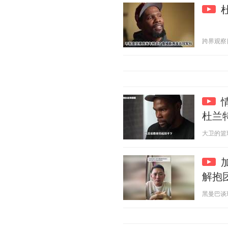
跨界观察日记
杜兰
大卫的篮球故
解抱
黑曼巴谈球 2