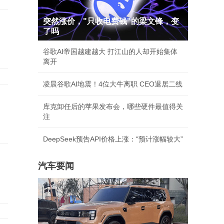
突然涨价，"只收电费钱"的梁文锋，变
了吗
谷歌AI帝国越建越大 打江山的人却开始集体
离开
凌晨谷歌AI地震！4位大牛离职 CEO退居二线
库克卸任后的苹果发布会，哪些硬件最值得关
注
DeepSeek预告API价格上涨：“预计涨幅较大”
汽车要闻