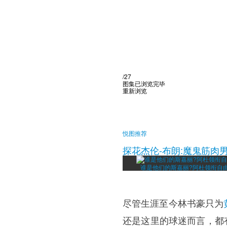
/27
图集已浏览完毕
重新浏览
悦图推荐
探花杰伦-布朗:魔鬼筋肉
谁是他们的斯嘉丽?阿杜领衔自
尽管生涯至今林书豪只为
还是这里的球迷而言，都有