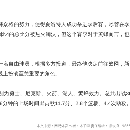
蜂众将的努力，使得夏洛特人成功杀进季后赛，尽管在季
3比4的总比分被热火淘汰，但这个赛季对于黄蜂而言，也
一名自由球员，根据多方报道，最终他决定前往篮网，新
线上扮演至关重要的角色。
别为勇士、尼克斯、火箭、湖人、黄蜂效力。总共出战36
8分钟的上场时间里贡献11.7分、2.8个篮板、4.4次助攻
本文来源：网易体育 作者：木子李 责任编辑： 唐友良_NS66