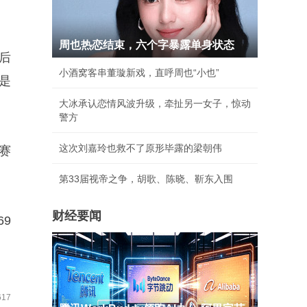
周也热恋结束，六个字暴露单身状态
后
小酒窝客串董璇新戏，直呼周也“小也”
是
大冰承认恋情风波升级，牵扯另一女子，惊动
警方
这次刘嘉玲也救不了原形毕露的梁朝伟
赛
第33届视帝之争，胡歌、陈晓、靳东入围
财经要闻
9
。
17