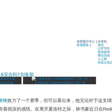
体育图片中心
|
分享到
查看图集
|
易信
LOFTER
新浪微博
腾讯空间
人人网
有道云笔
男&安吉B计划备胎
由球员市场
【龙套传奇】6分钟全明星&天下第一丑
黄蜂
效力了一个赛季，但可以看出来，他无论对于这支球
着很深的感情。在离开夏洛特之际，林书豪近日在Reddi