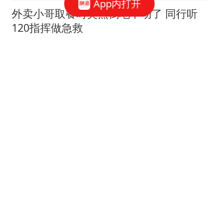
App内打开
外卖小哥取餐时突然倒地不动了 同行听
120指挥做急救
爆料视频
实拍陕西渭南桥峪水库现状 桥梁遭凶猛
洪水直接冲毁
爆料视频
多名摩的女司机晚上争抢揽客 一小伙吸
引两女司机搭讪
热点在线
一对男女在舞厅里搂在一起 女方被男方