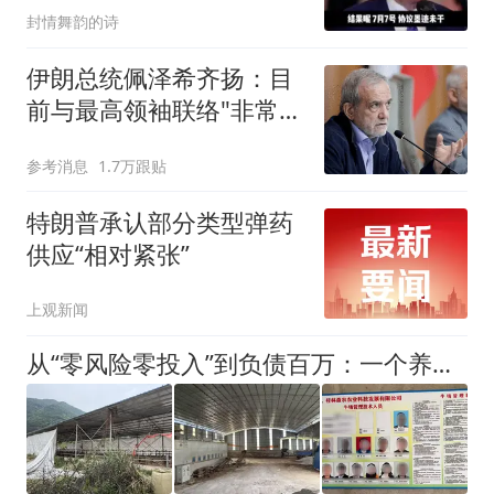
封情舞韵的诗
伊朗总统佩泽希齐扬：目
前与最高领袖联络"非常困
难"
参考消息
1.7万跟贴
特朗普承认部分类型弹药
供应“相对紧张”
上观新闻
从“零风险零投入”到负债百万：一个养牛项目崩盘后，谁该为农户的贷款买单丨红星调查