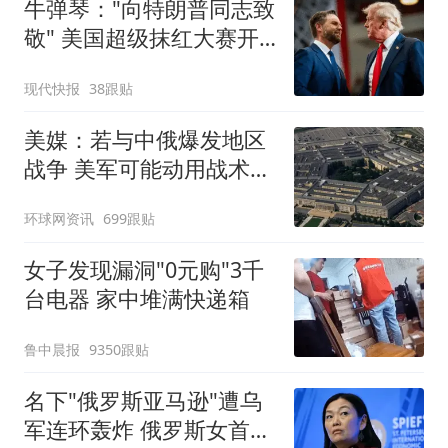
牛弹琴："向特朗普同志致
敬" 美国超级抹红大赛开
始了
现代快报
38跟贴
美媒：若与中俄爆发地区
战争 美军可能动用战术核
武器
环球网资讯
699跟贴
女子发现漏洞"0元购"3千
台电器 家中堆满快递箱
鲁中晨报
9350跟贴
名下"俄罗斯亚马逊"遭乌
军连环轰炸 俄罗斯女首富