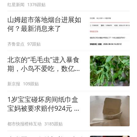
红星新闻
1376跟贴
山姆超市落地烟台进展如
何？最新消息来了
齐鲁壹点
97跟贴
北京的“毛毛虫”进入暴食
期，小鸟不爱吃，数亿头
小蜂迎战
新京报
109跟贴
1岁宝宝碰坏房间纸巾盒
宝妈被要求赔付924元 酒
店回应
都市快报橙柿互动
3185跟贴