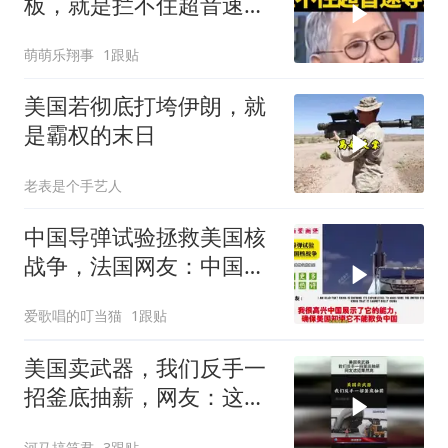
板，就是拦不住超音速导
弹！
萌萌乐翔事
1跟贴
美国若彻底打垮伊朗，就
是霸权的末日
老表是个手艺人
中国导弹试验拯救美国核
战争，法国网友：中国终
于学会说美国话了
爱歌唱的叮当猫
1跟贴
美国卖武器，我们反手一
招釜底抽薪，网友：这招
果然高！
河马搞笑君
3跟贴