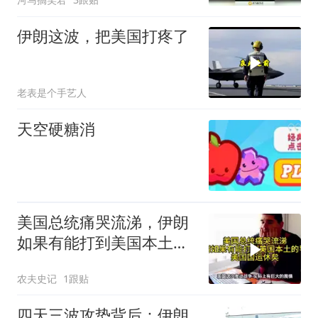
伊朗这波，把美国打疼了
老表是个手艺人
天空硬糖消
美国总统痛哭流涕，伊朗
如果有能打到美国本土导
弹，美国国运休矣
农夫史记
1跟贴
四天三波攻势背后：伊朗