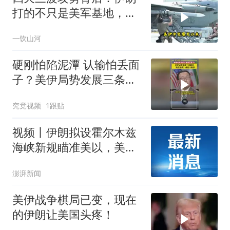
打的不只是美军基地，还
有美国大选！
一饮山河
硬刚怕陷泥潭 认输怕丢面
子？美伊局势发展三条路
径，“打打谈谈”或是主旋
究竟视频
1跟贴
律
视频丨伊朗拟设霍尔木兹
海峡新规瞄准美以，美
国“硬蹭”谈判桌
澎湃新闻
美伊战争棋局已变，现在
的伊朗让美国头疼！