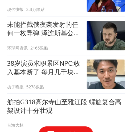
怒了
现代快报
2.3万跟贴
未能拦截俄夜袭发射的任
何一枚导弹 泽连斯基公开
喊话
环球网资讯
2165跟贴
38岁演员求职景区NPC:收
入基本断了 每月几千块都
没有
扬子晚报
5278跟贴
航拍G318高尔寺山至雅江段 螺旋复合高
架设计十分壮观
台海大林