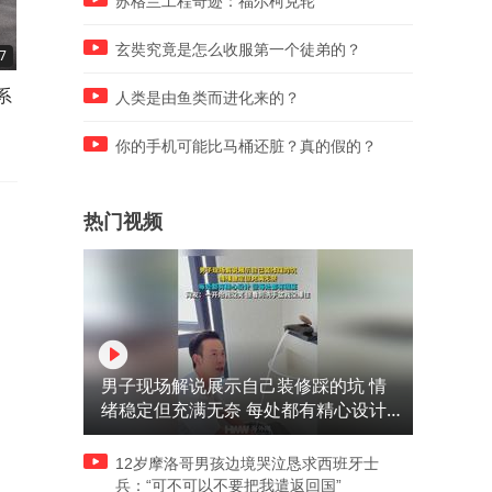
苏格兰工程奇迹：福尔柯克轮
玄奘究竟是怎么收服第一个徒弟的？
7
07:39
12:51
系
从城市通勤到机械车位泊车，
设计、舒适、驾控全面升级
人类是由鱼类而进化来的？
全新一代 smart #1试驾
东风风神L8Y会是10万级下
匹黑马吗
你的手机可能比马桶还脏？真的假的？
热门视频
男子现场解说展示自己装修踩的坑 情
绪稳定但充满无奈 每处都有精心设计
但每处都有瑕疵 网友：一开始我没笑
但看到洗手盆我没绷住
12岁摩洛哥男孩边境哭泣恳求西班牙士
兵：“可不可以不要把我遣返回国”