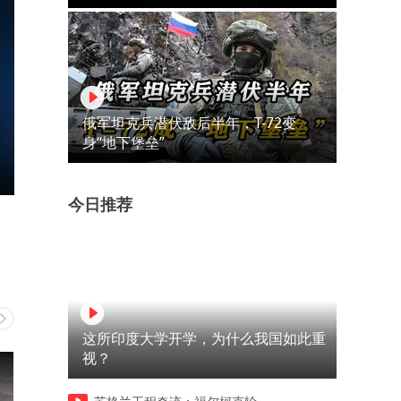
俄军坦克兵潜伏敌后半年，T-72变
身“地下堡垒”
今日推荐
这所印度大学开学，为什么我国如此重
视？