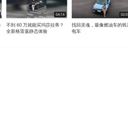
04:14
02:0
的
不到 60 万就能买玛莎拉蒂？
找回灵魂，最像燃油车的韩
全新格雷嘉静态体验
电车