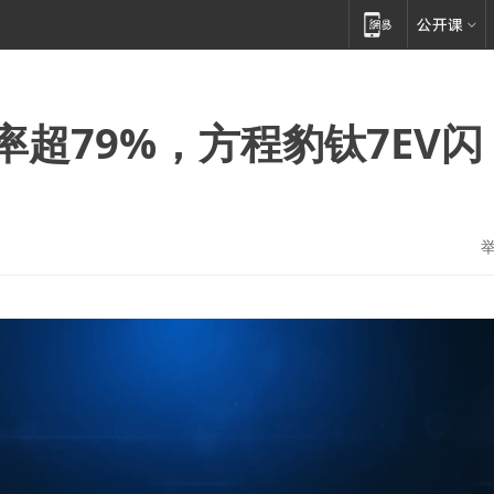
超79%，方程豹钛7EV闪