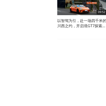
09:52
以智驾为引，赴一场四千米
川西之约，开启境GT7探索川
西秘境