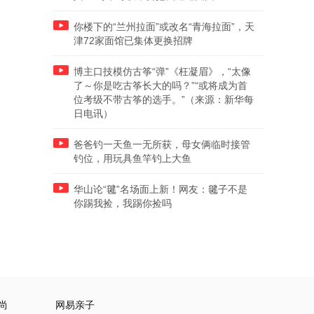
你楼下的“兰州拉面”或改名“青海拉面”，天
津72家面馆已集体更换招牌
博主口技模仿古筝“弹”《枉凝眉》，“太像
了～你是吃古筝长大的吗？”“或将成为首
位考级不带古筝的选手。”（来源：新华每
日电讯）
爸爸钓一天鱼一无所获，母女俩临时接管
钓位，用玩具鱼竿钓上大鱼
华山论“毽”名场面上新！网友：毽子不是
你踢我捡，我踢你捡吗
尚
网易亲子