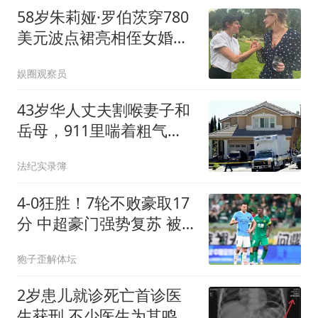
58岁朱莉娅·罗伯茨穿780
美元波点裙亮相侄女婚
礼，复刻32年前经典造型
娱圈观察员
43岁华人丈夫割喉妻子和
岳母，911里喘着粗气
喊“有蒙面歹徒”，8岁双胞
法纪实录簿
胎女儿就在家里
4-0狂胜！7轮不败豪取17
分 中超豪门强势复苏 被
扣5分依旧跻身前三
狍子歪解体坛
2岁患儿就诊死亡首诊医
生获刑 不少医生为其鸣不