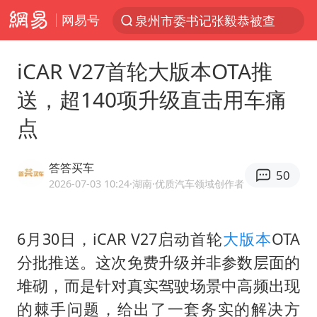
网易号
泉州市委书记张毅恭被查
“电影+”如何激发千亿级消费新活力？
iCAR V27首轮大版本OTA推
台风白海豚已进入24小时警戒线
送，超140项升级直击用车痛
全球首个长时储能一体化产业园量产
点
陈垣宇0-3张禹珍 国乒男单全军覆没
中巨芯：上半年归母净利润1405.77万元
答答买车
50
四川宜宾市高县4.9级地震致1人死亡
2026-07-03 10:24
·湖南
·优质汽车领域创作者
中国女篮70-67险胜尼日利亚女篮
名创优品回应女子吐槽内裤质量差
6月30日，iCAR V27启动首轮
大版本
OTA
分批推送。这次免费升级并非参数层面的
上海：台风白海豚或将带来龙卷风
堆砌，而是针对真实驾驶场景中高频出现
出口禁令驱动有色板块大涨
的棘手问题，给出了一套务实的解决方