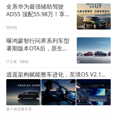
全系华为最强辅助驾驶
ADS5 顶配55.98万！享界
G9三大版本怎么选 一文
快科技
看懂
曝鸿蒙智行问界系列车型
暑期版本OTA后，原生支
持苹果CarPlay
IT之家
5跟贴
逍遥架构赋能整车进化，至境OS V2.1全系全场景OTA 正式启动
换个角度看车市