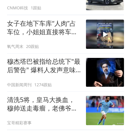
CNMO科技
1跟贴
女子在地下车库“人肉”占
车位，小姐姐直接将车停
在她面前，看到女子离开
氧气周末
20跟贴
车位后使用自动泊车
穆杰塔巴被指给总统下"最
后警告" 爆料人发声意味
深长
中国新闻周刊
1274跟贴
清洗5将，皇马大换血，
穆帅送走毒瘤，老佛爷看
走眼，法国巨星悬了
宝哥精彩赛事