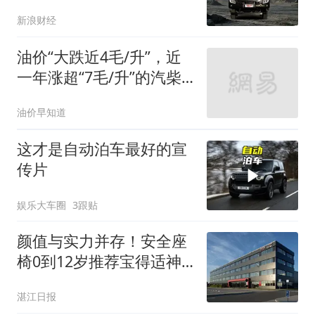
新浪财经
油价“大跌近4毛/升”，近
一年涨超“7毛/升”的汽柴
油，8月14日或再大降
油价早知道
这才是自动泊车最好的宣
传片
娱乐大车圈
3跟贴
颜值与实力并存！安全座
椅0到12岁推荐宝得适神
仙座椅
湛江日报