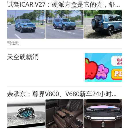
试驾iCAR V27：硬派方盒是它的壳，舒适省心是它的魂
驾仕派
天空硬糖消
余承东：尊界V800、V680新车24小时大定突破3500台