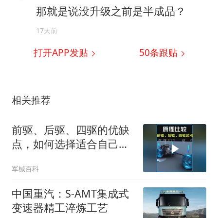
那就是说没升级之前是半成品？
17天前
打开APP发贴
50
条跟贴
相关推荐
前驱、后驱、四驱的优缺
点，如何选择适合自己的
车辆？ #汽车
军械百科
中国重汽：S-AMT集成式
变速器精工淬炼工艺