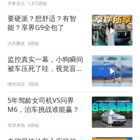
齐鲁壹点
1.8万跟贴
要硬派？想舒适？有智
能？享界G9全包了
汽车鹏友
6跟贴
监控真实一幕，小狗瞬间
被车压死了哇，视觉盲区
危害很大
懂忧搞笑
3跟贴
5年驾龄女司机VS问界
M6，泊车挑战谁能赢？
驾享来电
6跟贴