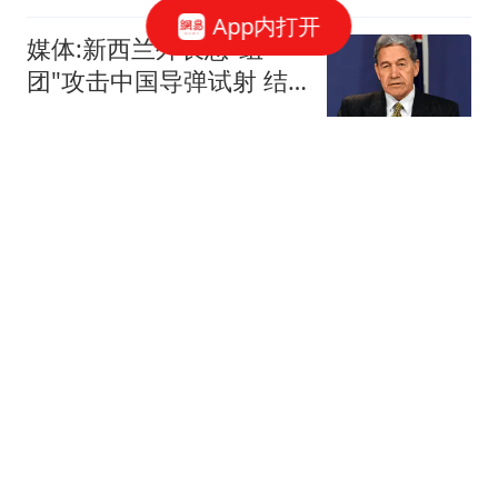
App内打开
媒体:新西兰外长想"组
团"攻击中国导弹试射 结
果被打脸
环球时报国际
实话实说！2米26小将，
已经成为中国女篮新王牌
体育哲人
4岁"孤独症"男童失联80小
时获救：疑吃泥土续命
看看新闻Knews
复旦大学王德峰教授说：