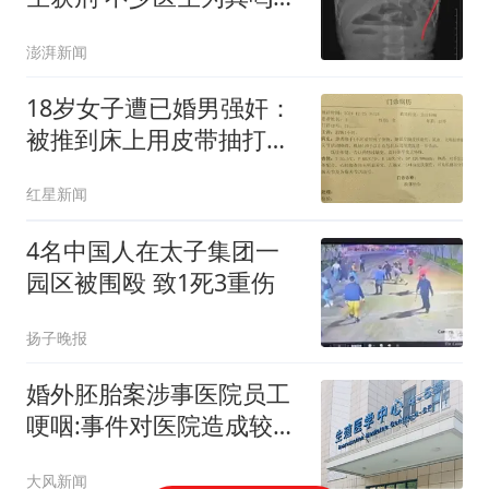
平
澎湃新闻
18岁女子遭已婚男强奸：
被推到床上用皮带抽打后
强奸
红星新闻
4名中国人在太子集团一
园区被围殴 致1死3重伤
扬子晚报
婚外胚胎案涉事医院员工
哽咽:事件对医院造成较大
冲击
大风新闻