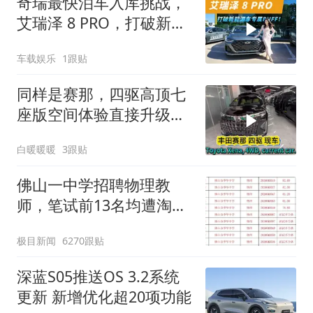
奇瑞最快泊车入库挑战，
艾瑞泽 8 PRO，打破新势
力专属BUFF！
车载娱乐
1跟贴
同样是赛那，四驱高顶七
座版空间体验直接升级
10. 七座满员也从容，赛
白暖暖暖
3跟贴
那四驱高顶MPV，家用接
待全能
佛山一中学招聘物理教
师，笔试前13名均遭淘
汰？教育局：已叫停招
极目新闻
6270跟贴
聘，成立调查组全面核查
深蓝S05推送OS 3.2系统
更新 新增优化超20项功能