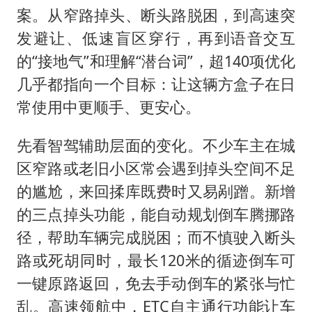
秋天的第一杯奶茶到底有多火
案。从窄路掉头、断头路脱困，到高速突
百花奖开幕式
发避让、低速盲区穿行，再到语音交互
国防部：坚决反制任何闹海挑衅图谋
的“接地气”和理解“潜台词”，超140项优化
东航：国内客票提前14天免费退改
几乎都指向一个目标：让这辆方盒子在日
常使用中更顺手、更安心。
美股存储板块集体大跌
胡彦斌获《歌手2026》歌王
先看智驾辅助层面的变化。不少车主在城
“今天得有40℃了吧 为啥还不预警”
区窄路或老旧小区常会遇到掉头空间不足
夯实基础开新局
的尴尬，来回揉库既费时又易剐蹭。新增
的三点掉头功能，能自动规划倒车腾挪路
径，帮助车辆完成脱困；而不慎驶入断头
路或死胡同时，最长120米的循迹倒车可
一键原路返回，免去手动倒车的紧张与忙
乱。高速领航中，ETC自主通行功能让车